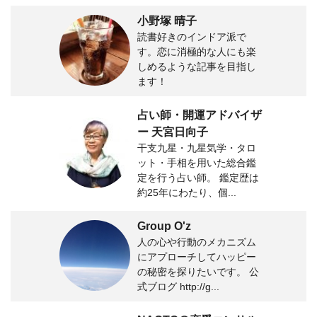
小野塚 晴子
読書好きのインドア派で
す。恋に消極的な人にも楽
しめるような記事を目指し
ます！
占い師・開運アドバイザ
ー 天宮日向子
干支九星・九星気学・タロ
ット・手相を用いた総合鑑
定を行う占い師。 鑑定歴は
約25年にわたり、個...
Group O'z
人の心や行動のメカニズム
にアプローチしてハッピー
の秘密を探りたいです。 公
式ブログ http://g...