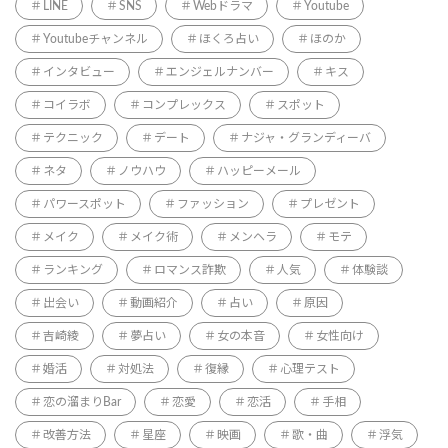
LINE
SNS
Webドラマ
Youtube
Youtubeチャンネル
ほくろ占い
ほのか
インタビュー
エンジェルナンバー
キス
コイラボ
コンプレックス
スポット
テクニック
デート
ナジャ・グランディーバ
ネタ
ノウハウ
ハッピーメール
パワースポット
ファッション
プレゼント
メイク
メイク術
メンヘラ
モテ
ランキング
ロマンス詐欺
人気
体験談
出会い
動画紹介
占い
原因
吉崎綾
夢占い
女の本音
女性向け
婚活
対処法
復縁
心理テスト
恋の溜まりBar
恋愛
恋活
手相
改善方法
星座
映画
歌・曲
浮気