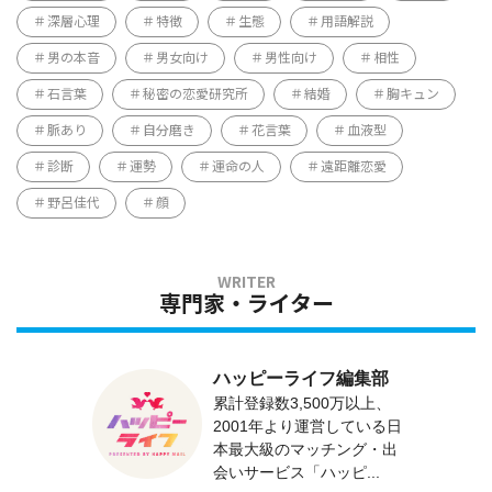
深層心理
特徴
生態
用語解説
男の本音
男女向け
男性向け
相性
石言葉
秘密の恋愛研究所
結婚
胸キュン
脈あり
自分磨き
花言葉
血液型
診断
運勢
運命の人
遠距離恋愛
野呂佳代
顔
専門家・ライター
ハッピーライフ編集部
累計登録数3,500万以上、
2001年より運営している日
本最大級のマッチング・出
会いサービス「ハッピ...