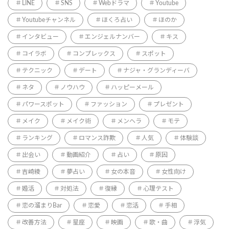
LINE
SNS
Webドラマ
Youtube
Youtubeチャンネル
ほくろ占い
ほのか
インタビュー
エンジェルナンバー
キス
コイラボ
コンプレックス
スポット
テクニック
デート
ナジャ・グランディーバ
ネタ
ノウハウ
ハッピーメール
パワースポット
ファッション
プレゼント
メイク
メイク術
メンヘラ
モテ
ランキング
ロマンス詐欺
人気
体験談
出会い
動画紹介
占い
原因
吉崎綾
夢占い
女の本音
女性向け
婚活
対処法
復縁
心理テスト
恋の溜まりBar
恋愛
恋活
手相
改善方法
星座
映画
歌・曲
浮気