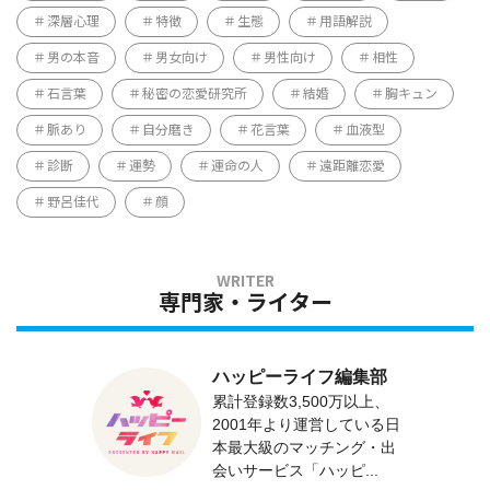
深層心理
特徴
生態
用語解説
男の本音
男女向け
男性向け
相性
石言葉
秘密の恋愛研究所
結婚
胸キュン
脈あり
自分磨き
花言葉
血液型
診断
運勢
運命の人
遠距離恋愛
野呂佳代
顔
専門家・ライター
ハッピーライフ編集部
累計登録数3,500万以上、
2001年より運営している日
本最大級のマッチング・出
会いサービス「ハッピ...