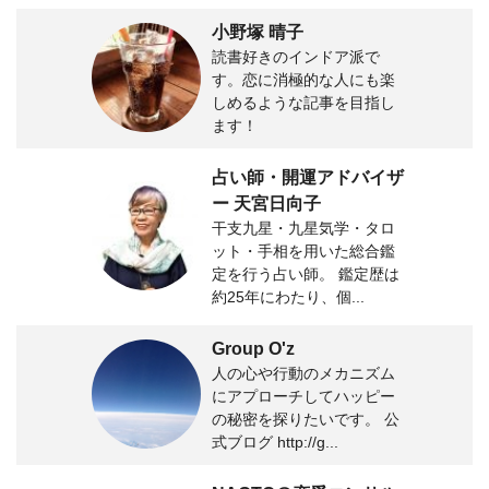
小野塚 晴子
読書好きのインドア派で
す。恋に消極的な人にも楽
しめるような記事を目指し
ます！
占い師・開運アドバイザ
ー 天宮日向子
干支九星・九星気学・タロ
ット・手相を用いた総合鑑
定を行う占い師。 鑑定歴は
約25年にわたり、個...
Group O'z
人の心や行動のメカニズム
にアプローチしてハッピー
の秘密を探りたいです。 公
式ブログ http://g...