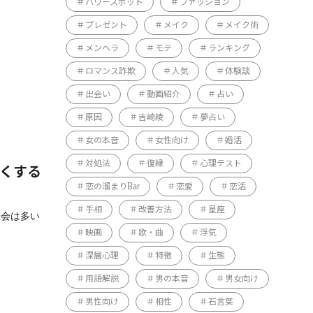
パワースポット
ファッション
プレゼント
メイク
メイク術
メンヘラ
モテ
ランキング
ロマンス詐欺
人気
体験談
出会い
動画紹介
占い
原因
吉崎綾
夢占い
女の本音
女性向け
婚活
対処法
復縁
心理テスト
白くする
恋の溜まりBar
恋愛
恋活
手相
改善方法
星座
機会は多い
映画
歌・曲
浮気
深層心理
特徴
生態
用語解説
男の本音
男女向け
男性向け
相性
石言葉