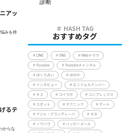
診断
マニアッ
う悩みを持
おすすめタグ
LINE
SNS
Webドラマ
Youtube
Youtubeチャンネル
ほくろ占い
ほのか
インタビュー
エンジェルナンバー
キス
コイラボ
コンプレックス
スポット
テクニック
デート
上げるテ
ナジャ・グランディーバ
ネタ
ノウハウ
ハッピーメール
わからな