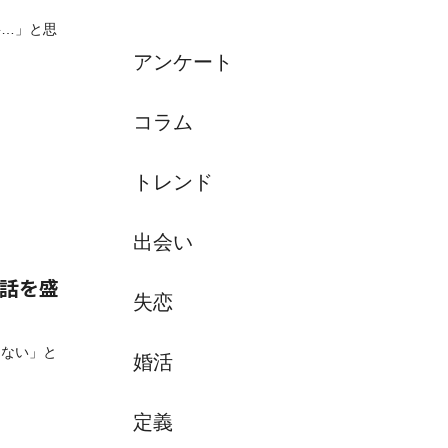
要…」と思
アンケート
コラム
トレンド
出会い
会話を盛
失恋
らない」と
婚活
定義