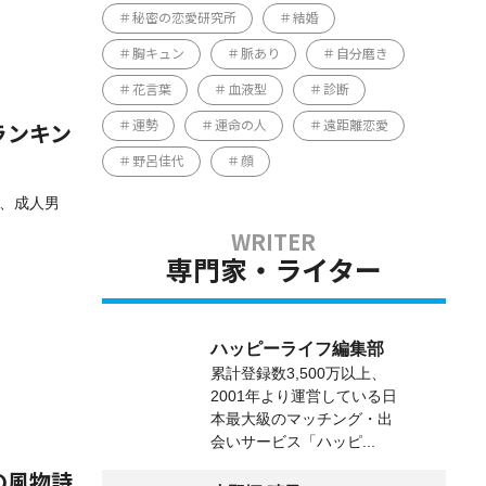
秘密の恋愛研究所
結婚
胸キュン
脈あり
自分磨き
花言葉
血液型
診断
運勢
運命の人
遠距離恋愛
ランキン
野呂佳代
顔
は、成人男
専門家・ライター
ハッピーライフ編集部
累計登録数3,500万以上、
2001年より運営している日
本最大級のマッチング・出
会いサービス「ハッピ...
の風物詩