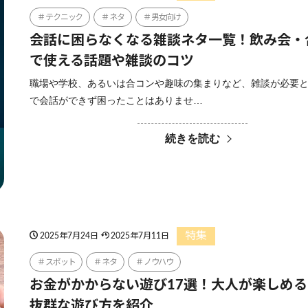
テクニック
ネタ
男女向け
会話に困らなくなる雑談ネタ一覧！飲み会・
で使える話題や雑談のコツ
職場や学校、あるいは合コンや趣味の集まりなど、雑談が必要
で会話ができず困ったことはありませ…
続きを読む
特集
2025年7月24日
2025年7月11日
スポット
ネタ
ノウハウ
お金がかからない遊び17選！大人が楽しめ
抜群な遊び方を紹介