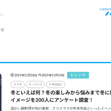
ト。
一覧
トレンド
2025年11月18日
2025年11月14日
ネタ
ノウハウ
男女向け
冬といえば何？冬の楽しみから悩みまで冬に
イメージを200人にアンケート調査！
温かい鍋料理や旬の食材、クリスマスや年末年始といったイベ