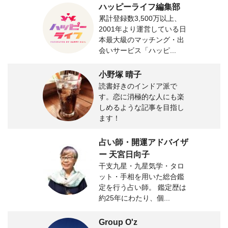
ハッピーライフ編集部
累計登録数3,500万以上、
2001年より運営している日
本最大級のマッチング・出
会いサービス「ハッピ...
小野塚 晴子
読書好きのインドア派で
す。恋に消極的な人にも楽
しめるような記事を目指し
ます！
占い師・開運アドバイザ
ー 天宮日向子
干支九星・九星気学・タロ
ット・手相を用いた総合鑑
定を行う占い師。 鑑定歴は
約25年にわたり、個...
Group O'z