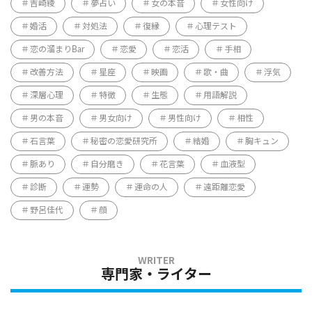
吉崎綾
夢占い
女の本音
女性向け
婚活
対処法
復縁
心理テスト
恋の溜まりBar
恋愛
恋活
手相
改善方法
星座
映画
歌・曲
浮気
深層心理
特徴
生態
用語解説
男の本音
男女向け
男性向け
相性
石言葉
秘密の恋愛研究所
結婚
胸キュン
脈あり
自分磨き
花言葉
血液型
診断
運勢
運命の人
遠距離恋愛
野呂佳代
顔
専門家・ライター