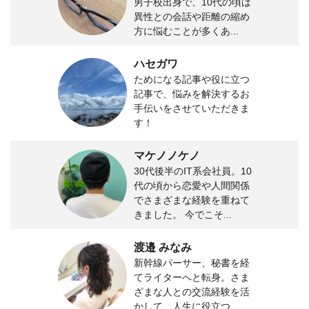
男子校出身で、10代の頃は
異性との会話や距離の縮め
方に悩むことが多くあ...
ハセガワ
ためになる記事や役に立つ
記事で、悩みを解決するお
手伝いをさせていただきま
す！
マケノノケノ
30代後半のIT系会社員。10
代の頃から恋愛や人間関係
でさまざまな経験を重ねて
きました。 今でこそ...
渡邉 みなみ
新幹線パーサー、秘書を経
てライターへと転身。さま
ざまな人との交流経験を活
かして、人生に役立つ...