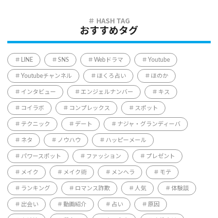
おすすめタグ
LINE
SNS
Webドラマ
Youtube
Youtubeチャンネル
ほくろ占い
ほのか
インタビュー
エンジェルナンバー
キス
コイラボ
コンプレックス
スポット
テクニック
デート
ナジャ・グランディーバ
ネタ
ノウハウ
ハッピーメール
パワースポット
ファッション
プレゼント
メイク
メイク術
メンヘラ
モテ
ランキング
ロマンス詐欺
人気
体験談
出会い
動画紹介
占い
原因