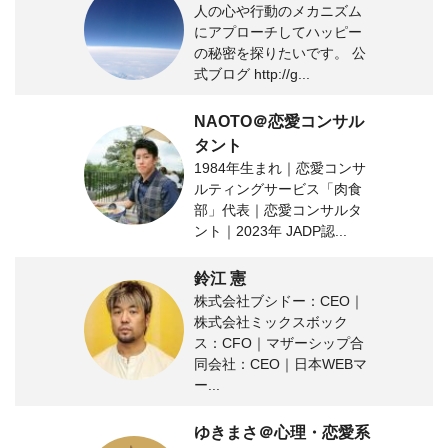
人の心や行動のメカニズム
にアプローチしてハッピー
の秘密を探りたいです。 公
式ブログ http://g...
NAOTO＠恋愛コンサル
タント
1984年生まれ｜恋愛コンサ
ルティングサービス「肉食
部」代表｜恋愛コンサルタ
ント｜2023年 JADP認...
鈴江 憲
株式会社ブシドー：CEO｜
株式会社ミックスボック
ス：CFO｜マザーシップ合
同会社：CEO｜日本WEBマ
ー...
ゆきまさ＠心理・恋愛系