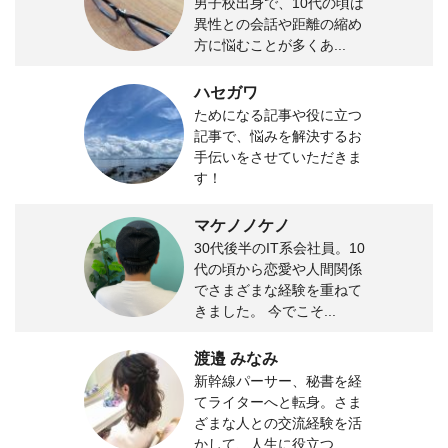
男子校出身で、10代の頃は
異性との会話や距離の縮め
方に悩むことが多くあ...
ハセガワ
ためになる記事や役に立つ
記事で、悩みを解決するお
手伝いをさせていただきま
す！
マケノノケノ
30代後半のIT系会社員。10
代の頃から恋愛や人間関係
でさまざまな経験を重ねて
きました。 今でこそ...
渡邉 みなみ
新幹線パーサー、秘書を経
てライターへと転身。さま
ざまな人との交流経験を活
かして、人生に役立つ...