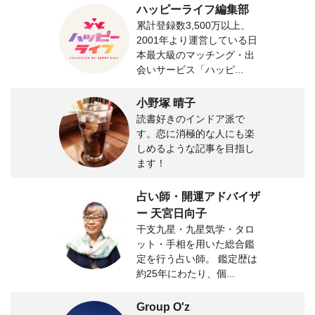
ハッピーライフ編集部
累計登録数3,500万以上、
2001年より運営している日
本最大級のマッチング・出
会いサービス「ハッピ...
小野塚 晴子
読書好きのインドア派で
す。恋に消極的な人にも楽
しめるような記事を目指し
ます！
占い師・開運アドバイザ
ー 天宮日向子
干支九星・九星気学・タロ
ット・手相を用いた総合鑑
定を行う占い師。 鑑定歴は
約25年にわたり、個...
Group O'z