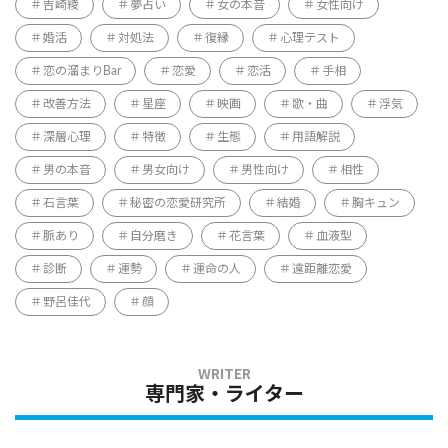
吉崎綾
夢占い
女の本音
女性向け
婚活
対処法
復縁
心理テスト
恋の溜まりBar
恋愛
恋活
手相
改善方法
星座
映画
歌・曲
浮気
深層心理
特徴
生態
用語解説
男の本音
男女向け
男性向け
相性
石言葉
秘密の恋愛研究所
結婚
胸キュン
脈あり
自分磨き
花言葉
血液型
診断
運勢
運命の人
遠距離恋愛
野呂佳代
顔
専門家・ライター