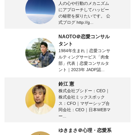
人の心や行動のメカニズム
にアプローチしてハッピー
の秘密を探りたいです。 公
式ブログ http://g...
NAOTO＠恋愛コンサル
タント
1984年生まれ｜恋愛コンサ
ルティングサービス「肉食
部」代表｜恋愛コンサルタ
ント｜2023年 JADP認...
鈴江 憲
株式会社ブシドー：CEO｜
株式会社ミックスボック
ス：CFO｜マザーシップ合
同会社：CEO｜日本WEBマ
ー...
ゆきまさ＠心理・恋愛系