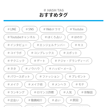
おすすめタグ
LINE
SNS
Webドラマ
Youtube
Youtubeチャンネル
ほくろ占い
ほのか
インタビュー
エンジェルナンバー
キス
コイラボ
コンプレックス
スポット
テクニック
デート
ナジャ・グランディーバ
ネタ
ノウハウ
ハッピーメール
パワースポット
ファッション
プレゼント
メイク
メイク術
メンヘラ
モテ
ランキング
ロマンス詐欺
人気
体験談
出会い
動画紹介
占い
原因