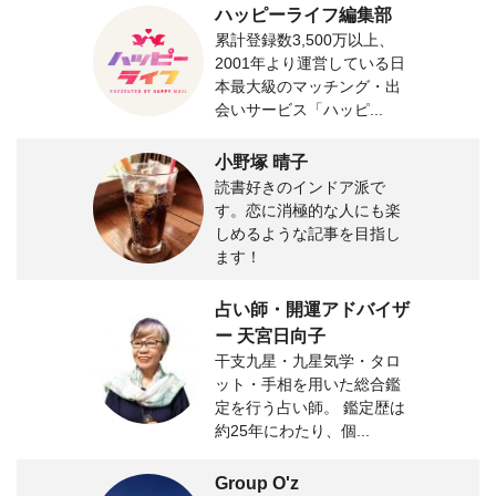
ハッピーライフ編集部
累計登録数3,500万以上、
2001年より運営している日
本最大級のマッチング・出
会いサービス「ハッピ...
小野塚 晴子
読書好きのインドア派で
す。恋に消極的な人にも楽
しめるような記事を目指し
ます！
占い師・開運アドバイザ
ー 天宮日向子
干支九星・九星気学・タロ
ット・手相を用いた総合鑑
定を行う占い師。 鑑定歴は
約25年にわたり、個...
Group O'z