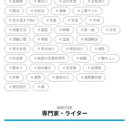
吉崎綾
夢占い
女の本音
女性向け
婚活
対処法
復縁
心理テスト
恋の溜まりBar
恋愛
恋活
手相
改善方法
星座
映画
歌・曲
浮気
深層心理
特徴
生態
用語解説
男の本音
男女向け
男性向け
相性
石言葉
秘密の恋愛研究所
結婚
胸キュン
脈あり
自分磨き
花言葉
血液型
診断
運勢
運命の人
遠距離恋愛
野呂佳代
顔
専門家・ライター