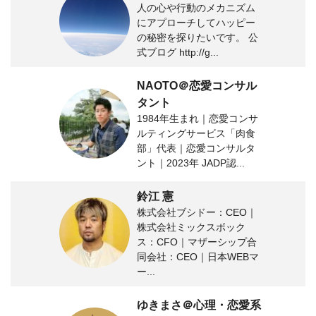
人の心や行動のメカニズム
にアプローチしてハッピー
の秘密を探りたいです。 公
式ブログ http://g...
NAOTO＠恋愛コンサル
タント
1984年生まれ｜恋愛コンサ
ルティングサービス「肉食
部」代表｜恋愛コンサルタ
ント｜2023年 JADP認...
鈴江 憲
株式会社ブシドー：CEO｜
株式会社ミックスボック
ス：CFO｜マザーシップ合
同会社：CEO｜日本WEBマ
ー...
ゆきまさ＠心理・恋愛系