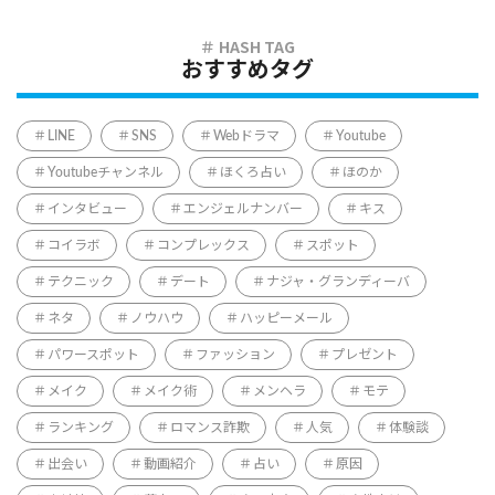
おすすめタグ
LINE
SNS
Webドラマ
Youtube
Youtubeチャンネル
ほくろ占い
ほのか
インタビュー
エンジェルナンバー
キス
コイラボ
コンプレックス
スポット
テクニック
デート
ナジャ・グランディーバ
ネタ
ノウハウ
ハッピーメール
パワースポット
ファッション
プレゼント
メイク
メイク術
メンヘラ
モテ
ランキング
ロマンス詐欺
人気
体験談
出会い
動画紹介
占い
原因