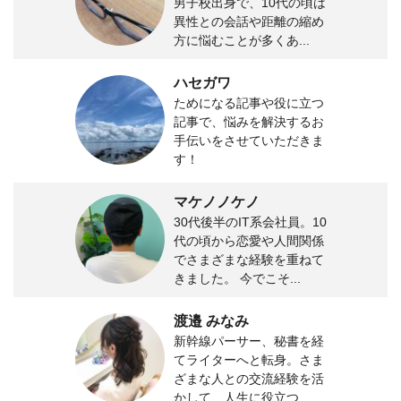
男子校出身で、10代の頃は
異性との会話や距離の縮め
方に悩むことが多くあ...
ハセガワ
ためになる記事や役に立つ
記事で、悩みを解決するお
手伝いをさせていただきま
す！
マケノノケノ
30代後半のIT系会社員。10
代の頃から恋愛や人間関係
でさまざまな経験を重ねて
きました。 今でこそ...
渡邉 みなみ
新幹線パーサー、秘書を経
てライターへと転身。さま
ざまな人との交流経験を活
かして、人生に役立つ...