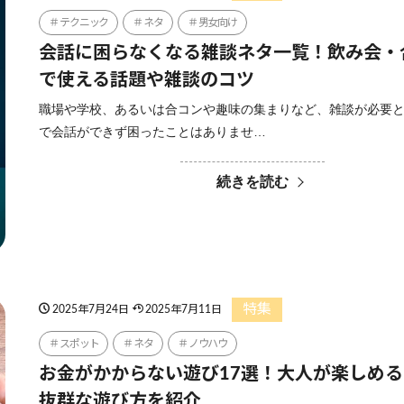
テクニック
ネタ
男女向け
会話に困らなくなる雑談ネタ一覧！飲み会・
で使える話題や雑談のコツ
職場や学校、あるいは合コンや趣味の集まりなど、雑談が必要
で会話ができず困ったことはありませ…
続きを読む
特集
2025年7月24日
2025年7月11日
スポット
ネタ
ノウハウ
お金がかからない遊び17選！大人が楽しめ
抜群な遊び方を紹介