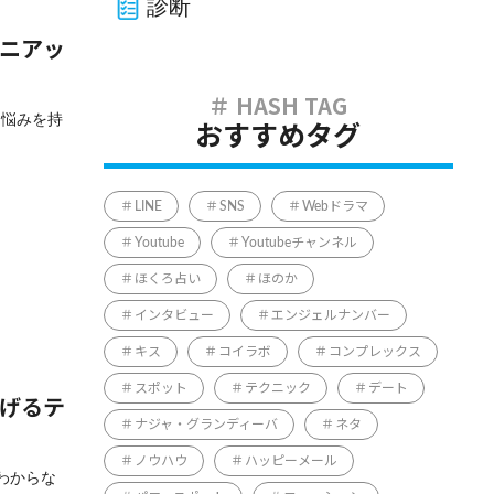
診断
マニアッ
う悩みを持
おすすめタグ
LINE
SNS
Webドラマ
Youtube
Youtubeチャンネル
ほくろ占い
ほのか
インタビュー
エンジェルナンバー
キス
コイラボ
コンプレックス
スポット
テクニック
デート
上げるテ
ナジャ・グランディーバ
ネタ
ノウハウ
ハッピーメール
わからな