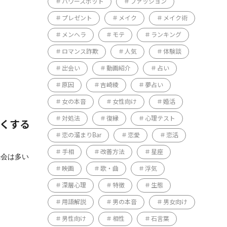
パワースポット
ファッション
プレゼント
メイク
メイク術
メンヘラ
モテ
ランキング
ロマンス詐欺
人気
体験談
出会い
動画紹介
占い
原因
吉崎綾
夢占い
女の本音
女性向け
婚活
対処法
復縁
心理テスト
白くする
恋の溜まりBar
恋愛
恋活
手相
改善方法
星座
機会は多い
映画
歌・曲
浮気
深層心理
特徴
生態
用語解説
男の本音
男女向け
男性向け
相性
石言葉