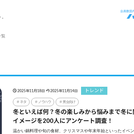
ト。
一覧
トレンド
2025年11月18日
2025年11月14日
ネタ
ノウハウ
男女向け
冬といえば何？冬の楽しみから悩みまで冬に
イメージを200人にアンケート調査！
温かい鍋料理や旬の食材、クリスマスや年末年始といったイベ