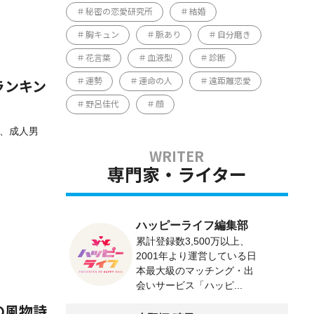
秘密の恋愛研究所
結婚
胸キュン
脈あり
自分磨き
花言葉
血液型
診断
運勢
運命の人
遠距離恋愛
ランキン
野呂佳代
顔
は、成人男
専門家・ライター
ハッピーライフ編集部
累計登録数3,500万以上、
2001年より運営している日
本最大級のマッチング・出
会いサービス「ハッピ...
の風物詩