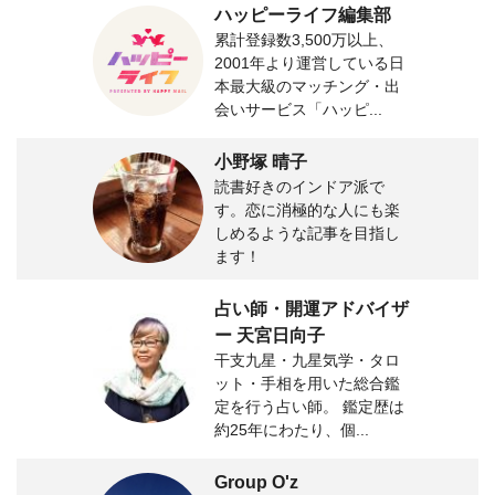
ハッピーライフ編集部
累計登録数3,500万以上、
2001年より運営している日
本最大級のマッチング・出
会いサービス「ハッピ...
小野塚 晴子
読書好きのインドア派で
す。恋に消極的な人にも楽
しめるような記事を目指し
ます！
占い師・開運アドバイザ
ー 天宮日向子
干支九星・九星気学・タロ
ット・手相を用いた総合鑑
定を行う占い師。 鑑定歴は
約25年にわたり、個...
Group O'z