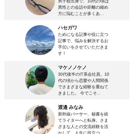
男子校出身で、10代の頃は
異性との会話や距離の縮め
方に悩むことが多くあ...
ハセガワ
ためになる記事や役に立つ
記事で、悩みを解決するお
手伝いをさせていただきま
す！
マケノノケノ
30代後半のIT系会社員。10
代の頃から恋愛や人間関係
でさまざまな経験を重ねて
きました。 今でこそ...
渡邉 みなみ
新幹線パーサー、秘書を経
てライターへと転身。さま
ざまな人との交流経験を活
かして、人生に役立つ...