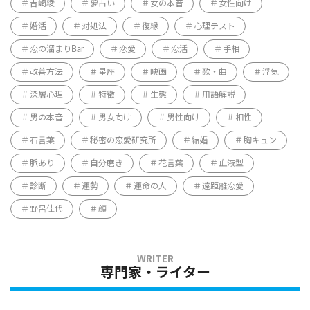
吉崎綾
夢占い
女の本音
女性向け
婚活
対処法
復縁
心理テスト
恋の溜まりBar
恋愛
恋活
手相
改善方法
星座
映画
歌・曲
浮気
深層心理
特徴
生態
用語解説
男の本音
男女向け
男性向け
相性
石言葉
秘密の恋愛研究所
結婚
胸キュン
脈あり
自分磨き
花言葉
血液型
診断
運勢
運命の人
遠距離恋愛
野呂佳代
顔
専門家・ライター