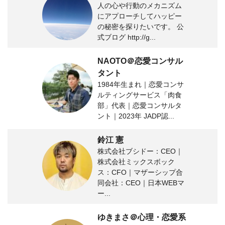
人の心や行動のメカニズム
にアプローチしてハッピー
の秘密を探りたいです。 公
式ブログ http://g...
NAOTO＠恋愛コンサル
タント
1984年生まれ｜恋愛コンサ
ルティングサービス「肉食
部」代表｜恋愛コンサルタ
ント｜2023年 JADP認...
鈴江 憲
株式会社ブシドー：CEO｜
株式会社ミックスボック
ス：CFO｜マザーシップ合
同会社：CEO｜日本WEBマ
ー...
ゆきまさ＠心理・恋愛系