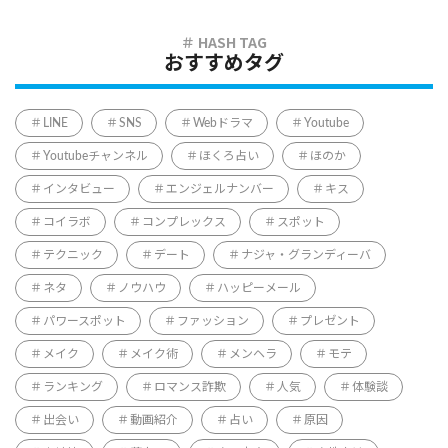
おすすめタグ
LINE
SNS
Webドラマ
Youtube
Youtubeチャンネル
ほくろ占い
ほのか
インタビュー
エンジェルナンバー
キス
コイラボ
コンプレックス
スポット
テクニック
デート
ナジャ・グランディーバ
ネタ
ノウハウ
ハッピーメール
パワースポット
ファッション
プレゼント
メイク
メイク術
メンヘラ
モテ
ランキング
ロマンス詐欺
人気
体験談
出会い
動画紹介
占い
原因