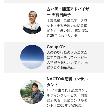
占い師・開運アドバイザ
ー 天宮日向子
干支九星・九星気学・タロ
ット・手相を用いた総合鑑
定を行う占い師。 鑑定歴は
約25年にわたり、個...
Group O'z
人の心や行動のメカニズム
にアプローチしてハッピー
の秘密を探りたいです。 公
式ブログ http://g...
NAOTO＠恋愛コンサル
タント
1984年生まれ｜恋愛コンサ
ルティングサービス「肉食
部」代表｜恋愛コンサルタ
ント｜2023年 JADP認...