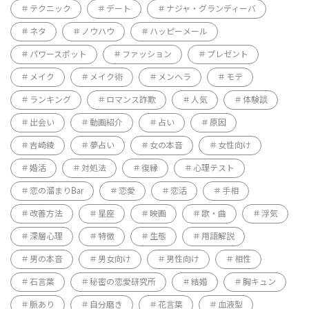
テクニック
デート
ナジャ・グランディーバ
ネタ
ノウハウ
ハッピーメール
パワースポット
ファッション
プレゼント
メイク
メイク術
メンヘラ
モテ
ランキング
ロマンス詐欺
人気
体験談
出会い
動画紹介
占い
原因
吉崎綾
夢占い
女の本音
女性向け
婚活
対処法
復縁
心理テスト
恋の溜まりBar
恋愛
恋活
手相
改善方法
星座
映画
歌・曲
浮気
深層心理
特徴
生態
用語解説
男の本音
男女向け
男性向け
相性
石言葉
秘密の恋愛研究所
結婚
胸キュン
脈あり
自分磨き
花言葉
血液型