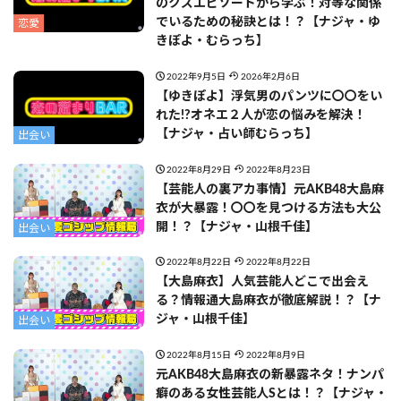
のクズエピソードから学ぶ！対等な関係
でいるための秘訣とは！？【ナジャ・ゆ
恋愛
きぽよ・むらっち】
2022年9月5日
2026年2月6日
【ゆきぽよ】浮気男のパンツに〇〇をい
れた!?オネエ２人が恋の悩みを解決！
【ナジャ・占い師むらっち】
出会い
2022年8月29日
2022年8月23日
【芸能人の裏アカ事情】元AKB48大島麻
衣が大暴露！〇〇を見つける方法も大公
開！？【ナジャ・山根千佳】
出会い
2022年8月22日
2022年8月22日
【大島麻衣】人気芸能人どこで出会え
る？情報通大島麻衣が徹底解説！？【ナ
ジャ・山根千佳】
出会い
2022年8月15日
2022年8月9日
元AKB48大島麻衣の新暴露ネタ！ナンパ
癖のある女性芸能人Sとは！？【ナジャ・