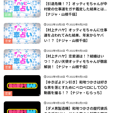
【引退危機！？】オッティモちゃんが中
村愛の仕事運をガチ鑑定した結果とは…
【ナジャ・山根千佳】
診断
2022年10月3日
2022年9月29日
【村上チハヤ】オッティモちゃんに仕事
運を占われてみた結果、年末からヤバ
い！？【ナジャ・山根千佳】
恋愛
2022年9月26日
2022年9月18日
【村上チハヤ】恋愛運は！？結婚はい
つ！？占い天使オッティモちゃんが徹底
解説！【ナジャ・山根千佳】
恋愛
2022年9月18日
2022年9月14日
【ゆきぽよドン引き】和地つかさは好き
な男を落とすためにベロベロにして〇〇
動画を撮る！？【ナジャ・むらっち】
恋愛
2022年9月12日
2025年2月19日
【ダメ男製造機】和地つかさの歴代彼氏