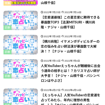
山根千佳】
特集
2022年7月25日
2022年7月16日
【恋愛運最強】この夏恋愛に期待できる
暴露数TOP3【法演MITSURI・横川尚
隆・ナジャ・山根千佳】
診断
2022年7月18日
2022年7月10日
【横川尚隆】イケメンボディビルダーの
恋の悩みを占い師法演が暴露数で大解
決！？【ナジャ・山根千佳】
診断
2022年7月11日
2022年7月6日
人気YouTuberえっちゃんが離婚後に出会
う運命の相手とは！？カリスマ占い師が
大予言！【ナジャ・山根千佳・パシンペ
診断
ロンはやぶさ】
2022年6月27日
2022年6月16日
【えっちゃん】人気YouTuberの恋愛運を
占ってみたら、年内に理想の男性