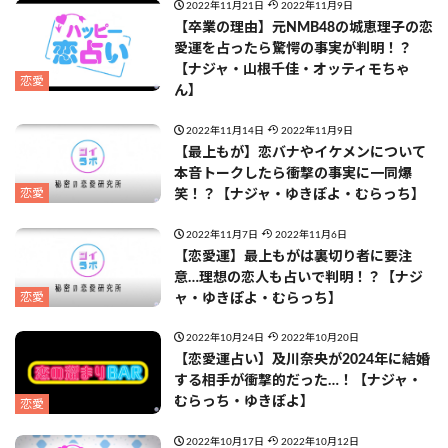
2022年11月21日
2022年11月9日
【卒業の理由】元NMB48の城恵理子の恋
愛運を占ったら驚愕の事実が判明！？
【ナジャ・山根千佳・オッティモちゃ
恋愛
ん】
2022年11月14日
2022年11月9日
【最上もが】恋バナやイケメンについて
本音トークしたら衝撃の事実に一同爆
恋愛
笑！？【ナジャ・ゆきぽよ・むらっち】
2022年11月7日
2022年11月6日
【恋愛運】最上もがは裏切り者に要注
意…理想の恋人も占いで判明！？【ナジ
恋愛
ャ・ゆきぽよ・むらっち】
2022年10月24日
2022年10月20日
【恋愛運占い】及川奈央が2024年に結婚
する相手が衝撃的だった…！【ナジャ・
むらっち・ゆきぽよ】
恋愛
2022年10月17日
2022年10月12日