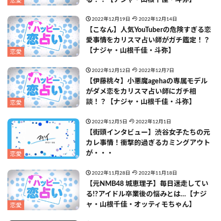
恋愛
2022年12月19日
2022年12月14日
【こなん】人気YouTuberの危険すぎる恋
愛事情をカリスマ占い師がガチ鑑定！？
【ナジャ・山根千佳・斗弥】
恋愛
2022年12月12日
2022年12月7日
【伊藤桃々】小悪魔agehaの専属モデル
がダメ恋をカリスマ占い師にガチ相
談！？【ナジャ・山根千佳・斗弥】
恋愛
2022年12月5日
2022年12月1日
【街頭インタビュー】渋谷女子たちの元
カレ事情！衝撃的過ぎるカミングアウト
が・・・
恋愛
2022年11月28日
2022年11月18日
【元NMB48 城恵理子】毎日迷走してい
る!?アイドル卒業後の悩みとは…【ナジ
ャ・山根千佳・オッティモちゃん】
恋愛