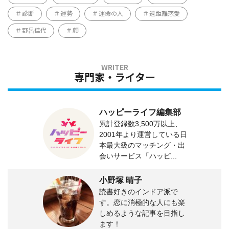
診断
運勢
運命の人
遠距離恋愛
野呂佳代
顔
専門家・ライター
ハッピーライフ編集部
累計登録数3,500万以上、
2001年より運営している日
本最大級のマッチング・出
会いサービス「ハッピ...
小野塚 晴子
読書好きのインドア派で
す。恋に消極的な人にも楽
しめるような記事を目指し
ます！