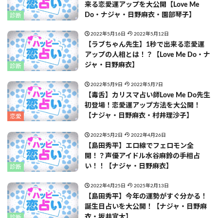
来る恋愛運アップを大公開【Love Me
Do・ナジャ・日野麻衣・園部琴子】
診断
2022年5月16日
2022年5月12日
【ラブちゃん先生】1秒で出来る恋愛運
アップの人相とは！？【Love Me Do・ナ
ジャ・日野麻衣】
診断
2022年5月9日
2022年5月7日
【毒舌】カリスマ占い師Love Me Do先生
初登場！恋愛運アップ方法を大公開！
【ナジャ・日野麻衣・村井理沙子】
恋愛
2022年5月2日
2022年4月26日
【島田秀平】エロ線でフェロモン全
開！？声優アイドル水谷麻鈴の手相占
い！！【ナジャ・日野麻衣】
診断
2022年4月25日
2025年2月13日
【島田秀平】今年の運勢がすぐ分かる！
誕生日占いを大公開！【ナジャ・日野麻
衣・坂井宜大】
診断