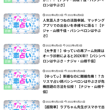
が…！？【ナジャ・山根千佳・パシンペ
診断
ロンはやぶさ】
2022年6月13日
2022年6月8日
人気芸人きつねの淡路幸誠、マッチング
アプリでの出会いを赤裸々に語る！【ナ
ジャ・山根千佳・パシンペロンはやぶ
診断
さ】
2022年6月6日
2022年6月3日
【大予言！】ゆっていの再ブーム到来は
オーラ診断によると202X年!?【パシンペ
ロンはやぶさ・ナジャ・山根千佳】
診断
2022年5月30日
2022年5月28日
【ゆってぃ】新婚なのに離婚危機！？カ
リスマ占い師パシンペロンはやぶさが危
機回避の方法を伝授！【ナジャ・山根千
診断
佳】
2022年5月23日
2022年5月21日
【超簡単】ラブちゃん先生がスマホで出