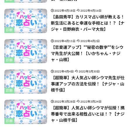
2022年4月18日
2022年4月16日
【島田秀平】カリスマ占い師が教える！
新生活にあると幸運な手相とは！？【ナ
ジャ・日野麻衣・パーマ大佐】
診断
2022年4月11日
2022年4月2日
【恋愛運アップ】””秘密の数字””をシウ
マ先生が大公開！【いかちゃん・ナジ
ャ・山根】
診断
2022年4月4日
2022年3月30日
【超簡単】大人気占い師シウマ先生が仕
事運アップの方法を伝授！【ナジャ・山
根千佳】
診断
2022年3月28日
2022年3月24日
【超簡単】人気占い師シウマが伝授！携
帯番号で出来る相性占いとは！？【ナジ
ャ・山根千佳】
診断