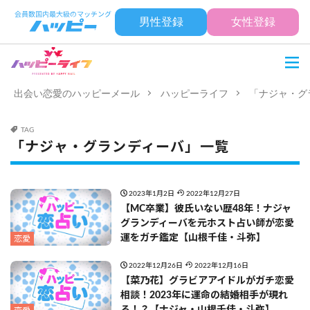
男性登録
女性登録
出会い恋愛のハッピーメール
ハッピーライフ
「ナジャ・グ
TAG
「ナジャ・グランディーバ」一覧
2023年1月2日
2022年12月27日
【MC卒業】彼氏いない歴48年！ナジャ
グランディーバを元ホスト占い師が恋愛
運をガチ鑑定【山根千佳・斗弥】
恋愛
2022年12月26日
2022年12月16日
【菜乃花】グラビアアイドルがガチ恋愛
相談！2023年に運命の結婚相手が現れ
る！？【ナジャ・山根千佳・斗弥】