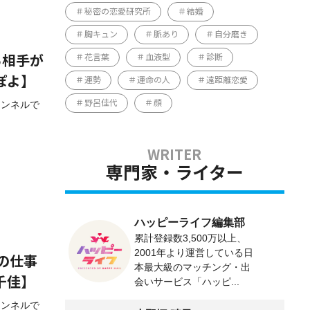
秘密の恋愛研究所
結婚
胸キュン
脈あり
自分磨き
花言葉
血液型
診断
る相手が
ぽよ】
運勢
運命の人
遠距離恋愛
ャンネルで
野呂佳代
顔
専門家・ライター
ハッピーライフ編集部
累計登録数3,500万以上、
2001年より運営している日
の仕事
本最大級のマッチング・出
千佳】
会いサービス「ハッピ...
ャンネルで