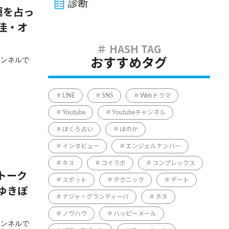
診断
運を占っ
佳・オ
ャンネルで
おすすめタグ
LINE
SNS
Webドラマ
Youtube
Youtubeチャンネル
ほくろ占い
ほのか
インタビュー
エンジェルナンバー
キス
コイラボ
コンプレックス
トーク
スポット
テクニック
デート
ゆきぽ
ナジャ・グランディーバ
ネタ
ノウハウ
ハッピーメール
ャンネルで