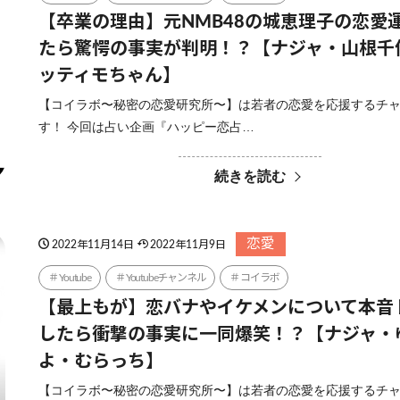
【卒業の理由】元NMB48の城恵理子の恋愛
たら驚愕の事実が判明！？【ナジャ・山根千
ッティモちゃん】
【コイラボ〜秘密の恋愛研究所〜】は若者の恋愛を応援するチ
す！ 今回は占い企画『ハッピー恋占…
続きを読む
恋愛
2022年11月14日
2022年11月9日
Youtube
Youtubeチャンネル
コイラボ
【最上もが】恋バナやイケメンについて本音
したら衝撃の事実に一同爆笑！？【ナジャ・
よ・むらっち】
【コイラボ〜秘密の恋愛研究所〜】は若者の恋愛を応援するチ