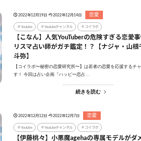
恋愛
2022年12月19日
2022年12月14日
Youtube
Youtubeチャンネル
コイラボ
【こなん】人気YouTuberの危険すぎる恋愛
リスマ占い師がガチ鑑定！？【ナジャ・山根
斗弥】
【コイラボ〜秘密の恋愛研究所〜】は若者の恋愛を応援するチ
す！ 今回は占い企画『ハッピー恋占…
続きを読む
恋愛
2022年12月12日
2022年12月7日
Youtube
Youtubeチャンネル
コイラボ
【伊藤桃々】小悪魔agehaの専属モデルがダ