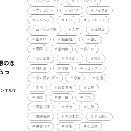
パワースポット
ファッション
プレゼント
メイク
メイク術
メンヘラ
モテ
ランキング
ロマンス詐欺
人気
体験談
出会い
動画紹介
占い
原因
吉崎綾
夢占い
女の本音
女性向け
婚活
想の恋
対処法
復縁
心理テスト
らっ
恋の溜まりBar
恋愛
恋活
手相
改善方法
星座
ャンネルで
映画
歌・曲
浮気
深層心理
特徴
生態
用語解説
男の本音
男女向け
男性向け
相性
石言葉