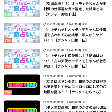
【引退危機！？】オッティモちゃんが中
村愛の仕事運をガチ鑑定した結果とは…
【ナジャ・山根千佳】
診断
2022年10月3日
2022年9月29日
【村上チハヤ】オッティモちゃんに仕事
運を占われてみた結果、年末からヤバ
い！？【ナジャ・山根千佳】
恋愛
2022年9月26日
2022年9月18日
【村上チハヤ】恋愛運は！？結婚はい
つ！？占い天使オッティモちゃんが徹底
解説！【ナジャ・山根千佳】
恋愛
2022年9月18日
2022年9月14日
【ゆきぽよドン引き】和地つかさは好き
な男を落とすためにベロベロにして〇〇
動画を撮る！？【ナジャ・むらっち】
恋愛
2022年9月12日
2025年2月19日
【ダメ男製造機】和地つかさの歴代彼氏