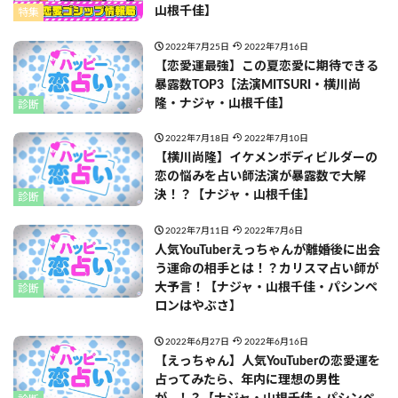
山根千佳】
特集
2022年7月25日
2022年7月16日
【恋愛運最強】この夏恋愛に期待できる
暴露数TOP3【法演MITSURI・横川尚
隆・ナジャ・山根千佳】
診断
2022年7月18日
2022年7月10日
【横川尚隆】イケメンボディビルダーの
恋の悩みを占い師法演が暴露数で大解
決！？【ナジャ・山根千佳】
診断
2022年7月11日
2022年7月6日
人気YouTuberえっちゃんが離婚後に出会
う運命の相手とは！？カリスマ占い師が
大予言！【ナジャ・山根千佳・パシンペ
診断
ロンはやぶさ】
2022年6月27日
2022年6月16日
【えっちゃん】人気YouTuberの恋愛運を
占ってみたら、年内に理想の男性