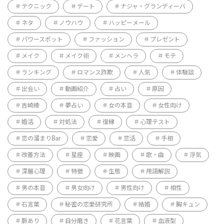
テクニック
デート
ナジャ・グランディーバ
ネタ
ノウハウ
ハッピーメール
パワースポット
ファッション
プレゼント
メイク
メイク術
メンヘラ
モテ
ランキング
ロマンス詐欺
人気
体験談
出会い
動画紹介
占い
原因
吉崎綾
夢占い
女の本音
女性向け
婚活
対処法
復縁
心理テスト
恋の溜まりBar
恋愛
恋活
手相
改善方法
星座
映画
歌・曲
浮気
深層心理
特徴
生態
用語解説
男の本音
男女向け
男性向け
相性
石言葉
秘密の恋愛研究所
結婚
胸キュン
脈あり
自分磨き
花言葉
血液型