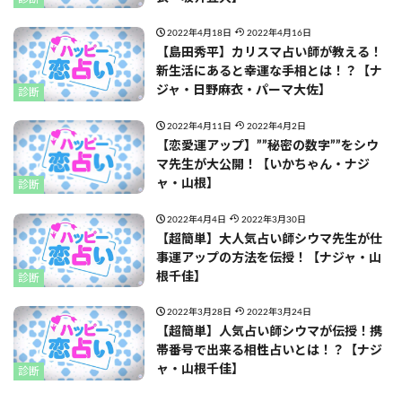
2022年4月18日
2022年4月16日
【島田秀平】カリスマ占い師が教える！
新生活にあると幸運な手相とは！？【ナ
ジャ・日野麻衣・パーマ大佐】
診断
2022年4月11日
2022年4月2日
【恋愛運アップ】””秘密の数字””をシウ
マ先生が大公開！【いかちゃん・ナジ
ャ・山根】
診断
2022年4月4日
2022年3月30日
【超簡単】大人気占い師シウマ先生が仕
事運アップの方法を伝授！【ナジャ・山
根千佳】
診断
2022年3月28日
2022年3月24日
【超簡単】人気占い師シウマが伝授！携
帯番号で出来る相性占いとは！？【ナジ
ャ・山根千佳】
診断