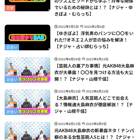
のクズエピソードから学ぶ！対等な関係
でいるための秘訣とは！？【ナジャ・ゆ
恋愛
きぽよ・むらっち】
2022年9月5日
2026年2月6日
【ゆきぽよ】浮気男のパンツに〇〇をい
れた!?オネエ２人が恋の悩みを解決！
【ナジャ・占い師むらっち】
出会い
2022年8月29日
2022年8月23日
【芸能人の裏アカ事情】元AKB48大島麻
衣が大暴露！〇〇を見つける方法も大公
開！？【ナジャ・山根千佳】
出会い
2022年8月22日
2022年8月22日
【大島麻衣】人気芸能人どこで出会え
る？情報通大島麻衣が徹底解説！？【ナ
ジャ・山根千佳】
出会い
2022年8月15日
2022年8月9日
元AKB48大島麻衣の新暴露ネタ！ナンパ
癖のある女性芸能人Sとは！？【ナジャ・