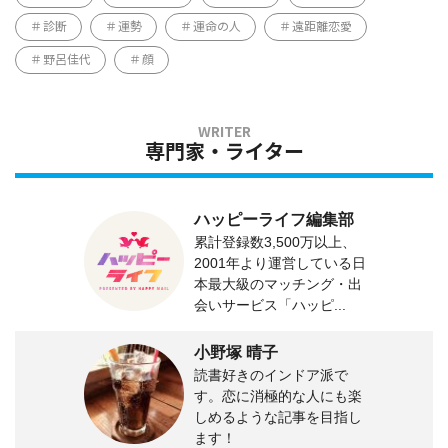
診断
運勢
運命の人
遠距離恋愛
野呂佳代
顔
専門家・ライター
ハッピーライフ編集部
累計登録数3,500万以上、
2001年より運営している日
本最大級のマッチング・出
会いサービス「ハッピ...
小野塚 晴子
読書好きのインドア派で
す。恋に消極的な人にも楽
しめるような記事を目指し
ます！