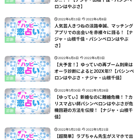
が…！？【ナジャ・山根千佳・パシンペ
診断
ロンはやぶさ】
2022年6月13日
2022年6月8日
人気芸人きつねの淡路幸誠、マッチング
アプリでの出会いを赤裸々に語る！【ナ
ジャ・山根千佳・パシンペロンはやぶ
診断
さ】
2022年6月6日
2022年6月3日
【大予言！】ゆっていの再ブーム到来は
オーラ診断によると202X年!?【パシンペ
ロンはやぶさ・ナジャ・山根千佳】
診断
2022年5月30日
2022年5月28日
【ゆってぃ】新婚なのに離婚危機！？カ
リスマ占い師パシンペロンはやぶさが危
機回避の方法を伝授！【ナジャ・山根千
診断
佳】
2022年5月23日
2022年5月21日
【超簡単】ラブちゃん先生がスマホで出