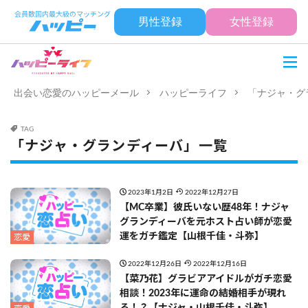
男性登録
女性登録
出会い恋愛のハッピーメール
ハッピーライフ
「ナジャ・グ
TAG
「ナジャ・グランディーバ」一覧
2023年1月2日
2022年12月27日
【MC卒業】彼氏いない歴48年！ナジャ
グランディーバを元ホスト占い師が恋愛
運をガチ鑑定【山根千佳・斗弥】
恋愛
2022年12月26日
2022年12月16日
【菜乃花】グラビアアイドルがガチ恋愛
相談！2023年に運命の結婚相手が現れ
る！？【ナジャ・山根千佳・斗弥】