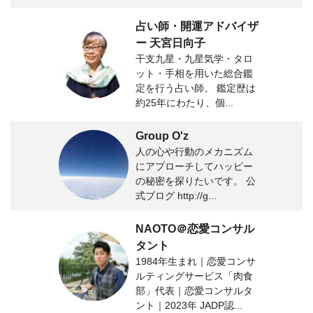
占い師・開運アドバイザ
ー 天宮日向子
干支九星・九星気学・タロ
ット・手相を用いた総合鑑
定を行う占い師。 鑑定歴は
約25年にわたり、個...
Group O'z
人の心や行動のメカニズム
にアプローチしてハッピー
の秘密を探りたいです。 公
式ブログ http://g...
NAOTO＠恋愛コンサル
タント
1984年生まれ｜恋愛コンサ
ルティングサービス「肉食
部」代表｜恋愛コンサルタ
ント｜2023年 JADP認...