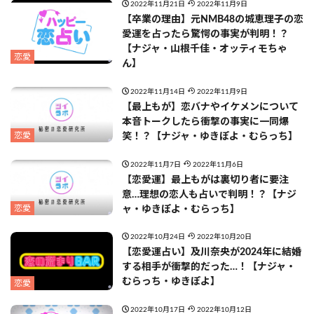
2022年11月21日
2022年11月9日
【卒業の理由】元NMB48の城恵理子の恋
愛運を占ったら驚愕の事実が判明！？
【ナジャ・山根千佳・オッティモちゃ
恋愛
ん】
2022年11月14日
2022年11月9日
【最上もが】恋バナやイケメンについて
本音トークしたら衝撃の事実に一同爆
恋愛
笑！？【ナジャ・ゆきぽよ・むらっち】
2022年11月7日
2022年11月6日
【恋愛運】最上もがは裏切り者に要注
意…理想の恋人も占いで判明！？【ナジ
恋愛
ャ・ゆきぽよ・むらっち】
2022年10月24日
2022年10月20日
【恋愛運占い】及川奈央が2024年に結婚
する相手が衝撃的だった…！【ナジャ・
むらっち・ゆきぽよ】
恋愛
2022年10月17日
2022年10月12日