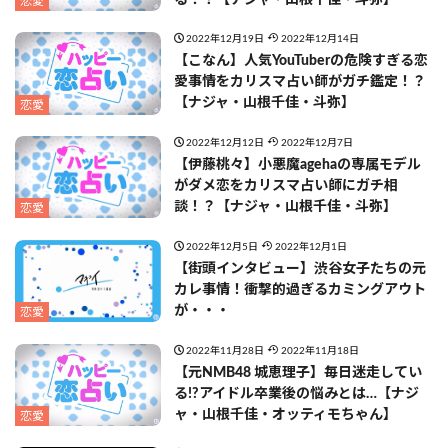
恋愛
2022年12月19日
2022年12月14日
【こなん】人気YouTuberの危険すぎる恋
愛事情をカリスマ占い師がガチ鑑定！？
【ナジャ・山根千佳・斗弥】
恋愛
2022年12月12日
2022年12月7日
【伊藤桃々】小悪魔agehaの専属モデル
がダメ恋をカリスマ占い師にガチ相
談！？【ナジャ・山根千佳・斗弥】
恋愛
2022年12月5日
2022年12月1日
【街頭インタビュー】渋谷女子たちの元
カレ事情！衝撃的過ぎるカミングアウト
が・・・
恋愛
2022年11月28日
2022年11月18日
【元NMB48 城恵理子】毎日迷走してい
る!?アイドル卒業後の悩みとは…【ナジ
ャ・山根千佳・オッティモちゃん】
恋愛