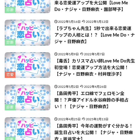
来る恋愛運アップを大公開【Love Me
Do・ナジャ・日野麻衣・園部琴子】
診断
2022年5月16日
2022年5月12日
【ラブちゃん先生】1秒で出来る恋愛運
アップの人相とは！？【Love Me Do・ナ
ジャ・日野麻衣】
診断
2022年5月9日
2022年5月7日
【毒舌】カリスマ占い師Love Me Do先生
初登場！恋愛運アップ方法を大公開！
【ナジャ・日野麻衣・村井理沙子】
恋愛
2022年5月2日
2022年4月26日
【島田秀平】エロ線でフェロモン全
開！？声優アイドル水谷麻鈴の手相占
い！！【ナジャ・日野麻衣】
診断
2022年4月25日
2025年2月13日
【島田秀平】今年の運勢がすぐ分かる！
誕生日占いを大公開！【ナジャ・日野麻
衣・坂井宜大】
診断