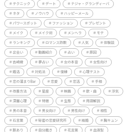
テクニック
デート
ナジャ・グランディーバ
ネタ
ノウハウ
ハッピーメール
パワースポット
ファッション
プレゼント
メイク
メイク術
メンヘラ
モテ
ランキング
ロマンス詐欺
人気
体験談
出会い
動画紹介
占い
原因
吉崎綾
夢占い
女の本音
女性向け
婚活
対処法
復縁
心理テスト
恋の溜まりBar
恋愛
恋活
手相
改善方法
星座
映画
歌・曲
浮気
深層心理
特徴
生態
用語解説
男の本音
男女向け
男性向け
相性
石言葉
秘密の恋愛研究所
結婚
胸キュン
脈あり
自分磨き
花言葉
血液型