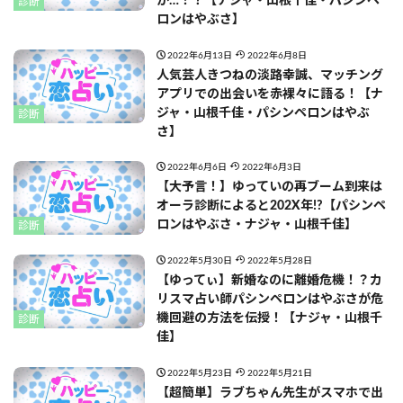
が…！？【ナジャ・山根千佳・パシンペ
診断
ロンはやぶさ】
2022年6月13日
2022年6月8日
人気芸人きつねの淡路幸誠、マッチング
アプリでの出会いを赤裸々に語る！【ナ
ジャ・山根千佳・パシンペロンはやぶ
診断
さ】
2022年6月6日
2022年6月3日
【大予言！】ゆっていの再ブーム到来は
オーラ診断によると202X年!?【パシンペ
ロンはやぶさ・ナジャ・山根千佳】
診断
2022年5月30日
2022年5月28日
【ゆってぃ】新婚なのに離婚危機！？カ
リスマ占い師パシンペロンはやぶさが危
機回避の方法を伝授！【ナジャ・山根千
診断
佳】
2022年5月23日
2022年5月21日
【超簡単】ラブちゃん先生がスマホで出