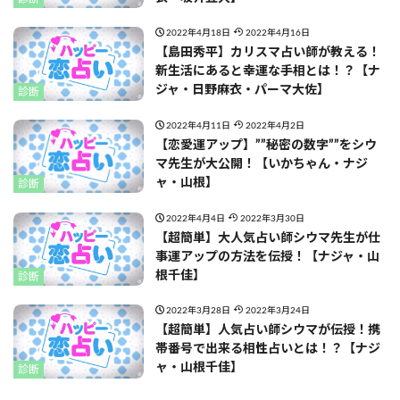
2022年4月18日
2022年4月16日
【島田秀平】カリスマ占い師が教える！
新生活にあると幸運な手相とは！？【ナ
ジャ・日野麻衣・パーマ大佐】
診断
2022年4月11日
2022年4月2日
【恋愛運アップ】””秘密の数字””をシウ
マ先生が大公開！【いかちゃん・ナジ
ャ・山根】
診断
2022年4月4日
2022年3月30日
【超簡単】大人気占い師シウマ先生が仕
事運アップの方法を伝授！【ナジャ・山
根千佳】
診断
2022年3月28日
2022年3月24日
【超簡単】人気占い師シウマが伝授！携
帯番号で出来る相性占いとは！？【ナジ
ャ・山根千佳】
診断