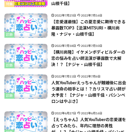
山根千佳】
特集
2022年7月25日
2022年7月16日
【恋愛運最強】この夏恋愛に期待できる
暴露数TOP3【法演MITSURI・横川尚
隆・ナジャ・山根千佳】
診断
2022年7月18日
2022年7月10日
【横川尚隆】イケメンボディビルダーの
恋の悩みを占い師法演が暴露数で大解
決！？【ナジャ・山根千佳】
診断
2022年7月11日
2022年7月6日
人気YouTuberえっちゃんが離婚後に出会
う運命の相手とは！？カリスマ占い師が
大予言！【ナジャ・山根千佳・パシンペ
診断
ロンはやぶさ】
2022年6月27日
2022年6月16日
【えっちゃん】人気YouTuberの恋愛運を
占ってみたら、年内に理想の男性