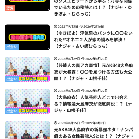
のクズエピソードから学ぶ！対等な関係
でいるための秘訣とは！？【ナジャ・ゆ
恋愛
きぽよ・むらっち】
2022年9月5日
2026年2月6日
【ゆきぽよ】浮気男のパンツに〇〇をい
れた!?オネエ２人が恋の悩みを解決！
【ナジャ・占い師むらっち】
出会い
2022年8月29日
2022年8月23日
【芸能人の裏アカ事情】元AKB48大島麻
衣が大暴露！〇〇を見つける方法も大公
開！？【ナジャ・山根千佳】
出会い
2022年8月22日
2022年8月22日
【大島麻衣】人気芸能人どこで出会え
る？情報通大島麻衣が徹底解説！？【ナ
ジャ・山根千佳】
出会い
2022年8月15日
2022年8月9日
元AKB48大島麻衣の新暴露ネタ！ナンパ
癖のある女性芸能人Sとは！？【ナジャ・