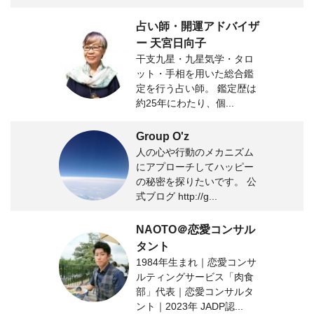
占い師・開運アドバイザ
ー 天宮日向子
干支九星・九星気学・タロ
ット・手相を用いた総合鑑
定を行う占い師。 鑑定歴は
約25年にわたり、個...
Group O'z
人の心や行動のメカニズム
にアプローチしてハッピー
の秘密を探りたいです。 公
式ブログ http://g...
NAOTO＠恋愛コンサル
タント
1984年生まれ｜恋愛コンサ
ルティングサービス「肉食
部」代表｜恋愛コンサルタ
ント｜2023年 JADP認...