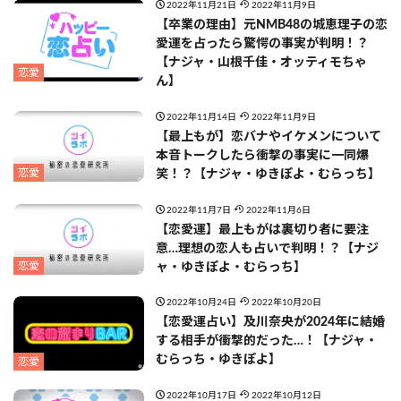
2022年11月21日
2022年11月9日
【卒業の理由】元NMB48の城恵理子の恋
愛運を占ったら驚愕の事実が判明！？
【ナジャ・山根千佳・オッティモちゃ
恋愛
ん】
2022年11月14日
2022年11月9日
【最上もが】恋バナやイケメンについて
本音トークしたら衝撃の事実に一同爆
恋愛
笑！？【ナジャ・ゆきぽよ・むらっち】
2022年11月7日
2022年11月6日
【恋愛運】最上もがは裏切り者に要注
意…理想の恋人も占いで判明！？【ナジ
恋愛
ャ・ゆきぽよ・むらっち】
2022年10月24日
2022年10月20日
【恋愛運占い】及川奈央が2024年に結婚
する相手が衝撃的だった…！【ナジャ・
むらっち・ゆきぽよ】
恋愛
2022年10月17日
2022年10月12日