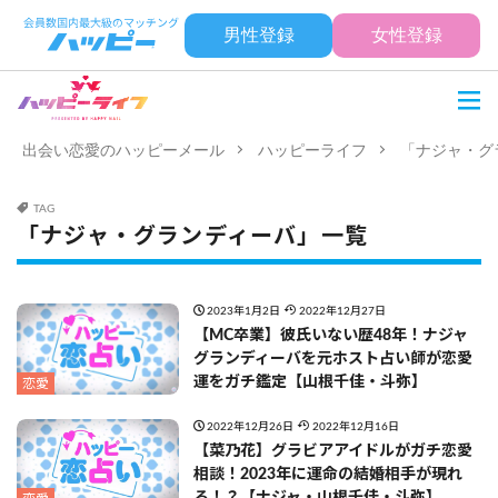
男性登録
女性登録
出会い恋愛のハッピーメール
ハッピーライフ
「ナジャ・グ
TAG
「ナジャ・グランディーバ」一覧
2023年1月2日
2022年12月27日
【MC卒業】彼氏いない歴48年！ナジャ
グランディーバを元ホスト占い師が恋愛
運をガチ鑑定【山根千佳・斗弥】
恋愛
2022年12月26日
2022年12月16日
【菜乃花】グラビアアイドルがガチ恋愛
相談！2023年に運命の結婚相手が現れ
る！？【ナジャ・山根千佳・斗弥】