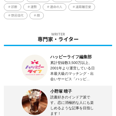
診断
運勢
運命の人
遠距離恋愛
野呂佳代
顔
専門家・ライター
ハッピーライフ編集部
累計登録数3,500万以上、
2001年より運営している日
本最大級のマッチング・出
会いサービス「ハッピ...
小野塚 晴子
読書好きのインドア派で
す。恋に消極的な人にも楽
しめるような記事を目指し
ます！