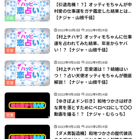
【引退危機！？】オッティモちゃんが中
村愛の仕事運をガチ鑑定した結果とは…
【ナジャ・山根千佳】
診断
2022年10月3日
2022年9月29日
【村上チハヤ】オッティモちゃんに仕事
運を占われてみた結果、年末からヤバ
い！？【ナジャ・山根千佳】
恋愛
2022年9月26日
2022年9月18日
【村上チハヤ】恋愛運は！？結婚はい
つ！？占い天使オッティモちゃんが徹底
解説！【ナジャ・山根千佳】
恋愛
2022年9月18日
2022年9月14日
【ゆきぽよドン引き】和地つかさは好き
な男を落とすためにベロベロにして〇〇
動画を撮る！？【ナジャ・むらっち】
恋愛
2022年9月12日
2025年2月19日
【ダメ男製造機】和地つかさの歴代彼氏