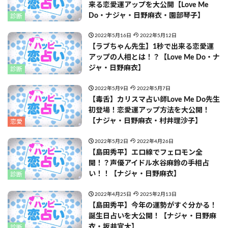
来る恋愛運アップを大公開【Love Me
Do・ナジャ・日野麻衣・園部琴子】
診断
2022年5月16日
2022年5月12日
【ラブちゃん先生】1秒で出来る恋愛運
アップの人相とは！？【Love Me Do・ナ
ジャ・日野麻衣】
診断
2022年5月9日
2022年5月7日
【毒舌】カリスマ占い師Love Me Do先生
初登場！恋愛運アップ方法を大公開！
【ナジャ・日野麻衣・村井理沙子】
恋愛
2022年5月2日
2022年4月26日
【島田秀平】エロ線でフェロモン全
開！？声優アイドル水谷麻鈴の手相占
い！！【ナジャ・日野麻衣】
診断
2022年4月25日
2025年2月13日
【島田秀平】今年の運勢がすぐ分かる！
誕生日占いを大公開！【ナジャ・日野麻
衣・坂井宜大】
診断