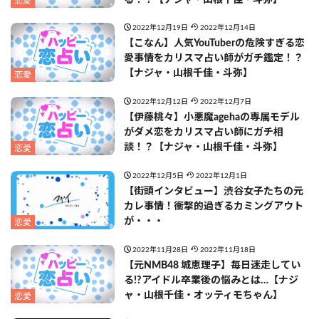
恋愛
2022年12月19日
2022年12月14日
【こなん】人気YouTuberの危険すぎる恋
愛事情をカリスマ占い師がガチ鑑定！？
【ナジャ・山根千佳・斗弥】
恋愛
2022年12月12日
2022年12月7日
【伊藤桃々】小悪魔agehaの専属モデル
がダメ恋をカリスマ占い師にガチ相
談！？【ナジャ・山根千佳・斗弥】
恋愛
2022年12月5日
2022年12月1日
【街頭インタビュー】渋谷女子たちの元
カレ事情！衝撃的過ぎるカミングアウト
が・・・
恋愛
2022年11月28日
2022年11月18日
【元NMB48 城恵理子】毎日迷走してい
る!?アイドル卒業後の悩みとは…【ナジ
ャ・山根千佳・オッティモちゃん】
恋愛