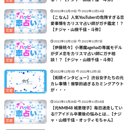
恋愛
2022年12月19日
2022年12月14日
【こなん】人気YouTuberの危険すぎる恋
愛事情をカリスマ占い師がガチ鑑定！？
【ナジャ・山根千佳・斗弥】
恋愛
2022年12月12日
2022年12月7日
【伊藤桃々】小悪魔agehaの専属モデル
がダメ恋をカリスマ占い師にガチ相
談！？【ナジャ・山根千佳・斗弥】
恋愛
2022年12月5日
2022年12月1日
【街頭インタビュー】渋谷女子たちの元
カレ事情！衝撃的過ぎるカミングアウト
が・・・
恋愛
2022年11月28日
2022年11月18日
【元NMB48 城恵理子】毎日迷走してい
る!?アイドル卒業後の悩みとは…【ナジ
ャ・山根千佳・オッティモちゃん】
恋愛