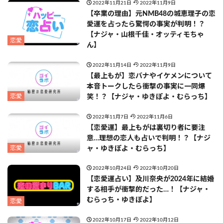
2022年11月21日
2022年11月9日
【卒業の理由】元NMB48の城恵理子の恋
愛運を占ったら驚愕の事実が判明！？
【ナジャ・山根千佳・オッティモちゃ
恋愛
ん】
2022年11月14日
2022年11月9日
【最上もが】恋バナやイケメンについて
本音トークしたら衝撃の事実に一同爆
恋愛
笑！？【ナジャ・ゆきぽよ・むらっち】
2022年11月7日
2022年11月6日
【恋愛運】最上もがは裏切り者に要注
意…理想の恋人も占いで判明！？【ナジ
恋愛
ャ・ゆきぽよ・むらっち】
2022年10月24日
2022年10月20日
【恋愛運占い】及川奈央が2024年に結婚
する相手が衝撃的だった…！【ナジャ・
むらっち・ゆきぽよ】
恋愛
2022年10月17日
2022年10月12日