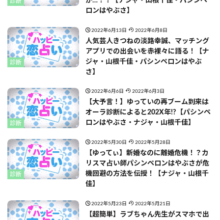
が…！？【ナジャ・山根千佳・パシンペ
診断
ロンはやぶさ】
2022年6月13日
2022年6月8日
人気芸人きつねの淡路幸誠、マッチング
アプリでの出会いを赤裸々に語る！【ナ
ジャ・山根千佳・パシンペロンはやぶ
診断
さ】
2022年6月6日
2022年6月3日
【大予言！】ゆっていの再ブーム到来は
オーラ診断によると202X年!?【パシンペ
ロンはやぶさ・ナジャ・山根千佳】
診断
2022年5月30日
2022年5月28日
【ゆってぃ】新婚なのに離婚危機！？カ
リスマ占い師パシンペロンはやぶさが危
機回避の方法を伝授！【ナジャ・山根千
診断
佳】
2022年5月23日
2022年5月21日
【超簡単】ラブちゃん先生がスマホで出