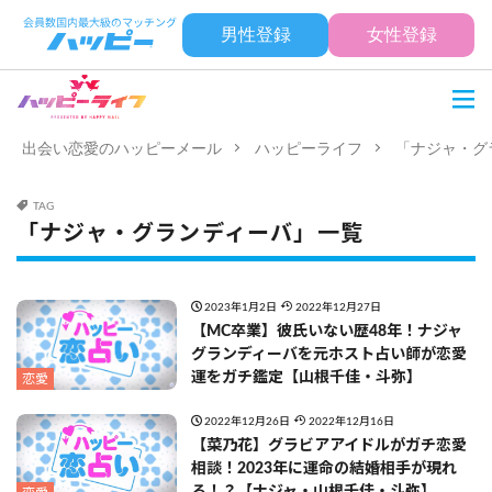
男性登録
女性登録
出会い恋愛のハッピーメール
ハッピーライフ
「ナジャ・グ
TAG
「ナジャ・グランディーバ」一覧
2023年1月2日
2022年12月27日
【MC卒業】彼氏いない歴48年！ナジャ
グランディーバを元ホスト占い師が恋愛
運をガチ鑑定【山根千佳・斗弥】
恋愛
2022年12月26日
2022年12月16日
【菜乃花】グラビアアイドルがガチ恋愛
相談！2023年に運命の結婚相手が現れ
る！？【ナジャ・山根千佳・斗弥】