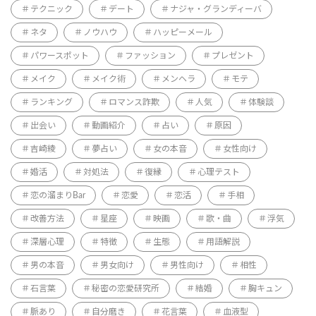
テクニック
デート
ナジャ・グランディーバ
ネタ
ノウハウ
ハッピーメール
パワースポット
ファッション
プレゼント
メイク
メイク術
メンヘラ
モテ
ランキング
ロマンス詐欺
人気
体験談
出会い
動画紹介
占い
原因
吉崎綾
夢占い
女の本音
女性向け
婚活
対処法
復縁
心理テスト
恋の溜まりBar
恋愛
恋活
手相
改善方法
星座
映画
歌・曲
浮気
深層心理
特徴
生態
用語解説
男の本音
男女向け
男性向け
相性
石言葉
秘密の恋愛研究所
結婚
胸キュン
脈あり
自分磨き
花言葉
血液型