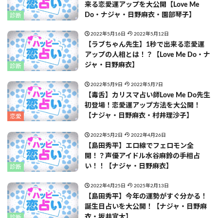
来る恋愛運アップを大公開【Love Me
Do・ナジャ・日野麻衣・園部琴子】
診断
2022年5月16日
2022年5月12日
【ラブちゃん先生】1秒で出来る恋愛運
アップの人相とは！？【Love Me Do・ナ
ジャ・日野麻衣】
診断
2022年5月9日
2022年5月7日
【毒舌】カリスマ占い師Love Me Do先生
初登場！恋愛運アップ方法を大公開！
【ナジャ・日野麻衣・村井理沙子】
恋愛
2022年5月2日
2022年4月26日
【島田秀平】エロ線でフェロモン全
開！？声優アイドル水谷麻鈴の手相占
い！！【ナジャ・日野麻衣】
診断
2022年4月25日
2025年2月13日
【島田秀平】今年の運勢がすぐ分かる！
誕生日占いを大公開！【ナジャ・日野麻
衣・坂井宜大】
診断