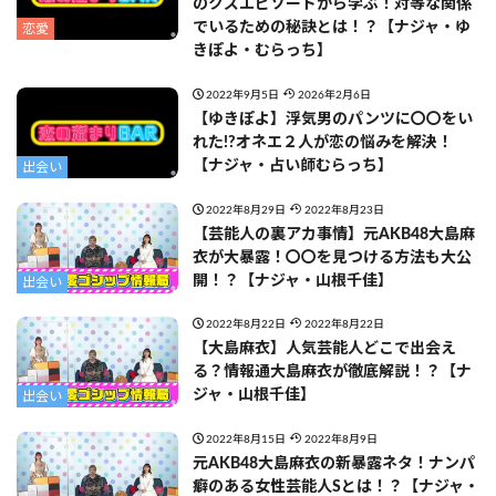
のクズエピソードから学ぶ！対等な関係
でいるための秘訣とは！？【ナジャ・ゆ
恋愛
きぽよ・むらっち】
2022年9月5日
2026年2月6日
【ゆきぽよ】浮気男のパンツに〇〇をい
れた!?オネエ２人が恋の悩みを解決！
【ナジャ・占い師むらっち】
出会い
2022年8月29日
2022年8月23日
【芸能人の裏アカ事情】元AKB48大島麻
衣が大暴露！〇〇を見つける方法も大公
開！？【ナジャ・山根千佳】
出会い
2022年8月22日
2022年8月22日
【大島麻衣】人気芸能人どこで出会え
る？情報通大島麻衣が徹底解説！？【ナ
ジャ・山根千佳】
出会い
2022年8月15日
2022年8月9日
元AKB48大島麻衣の新暴露ネタ！ナンパ
癖のある女性芸能人Sとは！？【ナジャ・