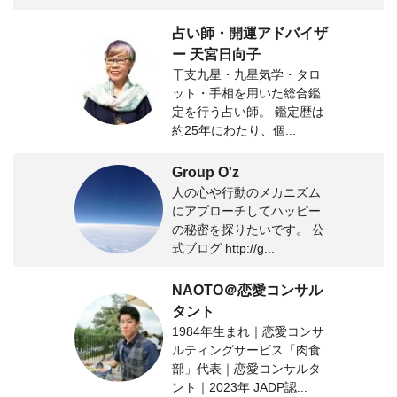
占い師・開運アドバイザ
ー 天宮日向子
干支九星・九星気学・タロ
ット・手相を用いた総合鑑
定を行う占い師。 鑑定歴は
約25年にわたり、個...
Group O'z
人の心や行動のメカニズム
にアプローチしてハッピー
の秘密を探りたいです。 公
式ブログ http://g...
NAOTO＠恋愛コンサル
タント
1984年生まれ｜恋愛コンサ
ルティングサービス「肉食
部」代表｜恋愛コンサルタ
ント｜2023年 JADP認...