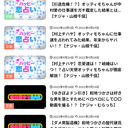
【引退危機！？】オッティモちゃんが中
村愛の仕事運をガチ鑑定した結果とは…
【ナジャ・山根千佳】
診断
2022年10月3日
2022年9月29日
【村上チハヤ】オッティモちゃんに仕事
運を占われてみた結果、年末からヤバ
い！？【ナジャ・山根千佳】
恋愛
2022年9月26日
2022年9月18日
【村上チハヤ】恋愛運は！？結婚はい
つ！？占い天使オッティモちゃんが徹底
解説！【ナジャ・山根千佳】
恋愛
2022年9月18日
2022年9月14日
【ゆきぽよドン引き】和地つかさは好き
な男を落とすためにベロベロにして〇〇
動画を撮る！？【ナジャ・むらっち】
恋愛
2022年9月12日
2025年2月19日
【ダメ男製造機】和地つかさの歴代彼氏