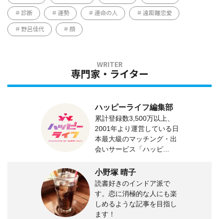
診断
運勢
運命の人
遠距離恋愛
野呂佳代
顔
専門家・ライター
ハッピーライフ編集部
累計登録数3,500万以上、
2001年より運営している日
本最大級のマッチング・出
会いサービス「ハッピ...
小野塚 晴子
読書好きのインドア派で
す。恋に消極的な人にも楽
しめるような記事を目指し
ます！