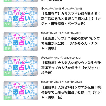
2022年4月18日
2022年4月16日
【島田秀平】カリスマ占い師が教える！
新生活にあると幸運な手相とは！？【ナ
ジャ・日野麻衣・パーマ大佐】
診断
2022年4月11日
2022年4月2日
【恋愛運アップ】””秘密の数字””をシウ
マ先生が大公開！【いかちゃん・ナジ
ャ・山根】
診断
2022年4月4日
2022年3月30日
【超簡単】大人気占い師シウマ先生が仕
事運アップの方法を伝授！【ナジャ・山
根千佳】
診断
2022年3月28日
2022年3月24日
【超簡単】人気占い師シウマが伝授！携
帯番号で出来る相性占いとは！？【ナジ
ャ・山根千佳】
診断