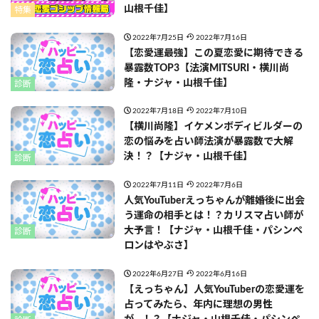
山根千佳】
特集
2022年7月25日
2022年7月16日
【恋愛運最強】この夏恋愛に期待できる
暴露数TOP3【法演MITSURI・横川尚
隆・ナジャ・山根千佳】
診断
2022年7月18日
2022年7月10日
【横川尚隆】イケメンボディビルダーの
恋の悩みを占い師法演が暴露数で大解
決！？【ナジャ・山根千佳】
診断
2022年7月11日
2022年7月6日
人気YouTuberえっちゃんが離婚後に出会
う運命の相手とは！？カリスマ占い師が
大予言！【ナジャ・山根千佳・パシンペ
診断
ロンはやぶさ】
2022年6月27日
2022年6月16日
【えっちゃん】人気YouTuberの恋愛運を
占ってみたら、年内に理想の男性