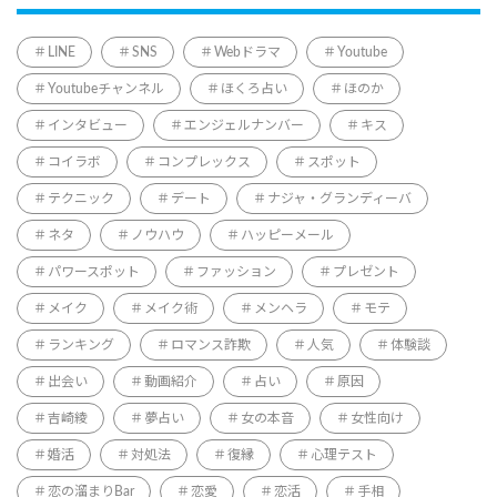
LINE
SNS
Webドラマ
Youtube
Youtubeチャンネル
ほくろ占い
ほのか
インタビュー
エンジェルナンバー
キス
コイラボ
コンプレックス
スポット
テクニック
デート
ナジャ・グランディーバ
ネタ
ノウハウ
ハッピーメール
パワースポット
ファッション
プレゼント
メイク
メイク術
メンヘラ
モテ
ランキング
ロマンス詐欺
人気
体験談
出会い
動画紹介
占い
原因
吉崎綾
夢占い
女の本音
女性向け
婚活
対処法
復縁
心理テスト
恋の溜まりBar
恋愛
恋活
手相