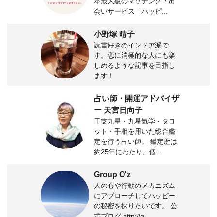
本最大級のマッチング・出
会いサービス「ハッピ...
小野塚 晴子
読書好きのインドア派で
す。恋に消極的な人にも楽
しめるような記事を目指し
ます！
占い師・開運アドバイザ
ー 天宮日向子
干支九星・九星気学・タロ
ット・手相を用いた総合鑑
定を行う占い師。 鑑定歴は
約25年にわたり、個...
Group O'z
人の心や行動のメカニズム
にアプローチしてハッピー
の秘密を探りたいです。 公
式ブログ http://g...