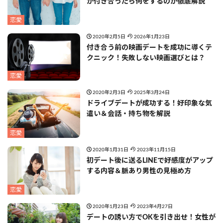
か付き合ったら何をするのか徹底解説
恋愛
2020年2月5日
2026年1月23日
付き合う前の映画デートを成功に導くテ
クニック！失敗しない映画選びとは？
恋愛
2020年2月3日
2025年3月24日
ドライブデートが成功する！好印象な気
遣い＆会話・持ち物を解説
恋愛
2020年1月31日
2023年11月15日
初デート後に送るLINEで好感度がアップ
する内容＆脈あり男性の見極め方
恋愛
2020年1月23日
2023年4月27日
デートの誘い方でOKを引き出せ！女性が