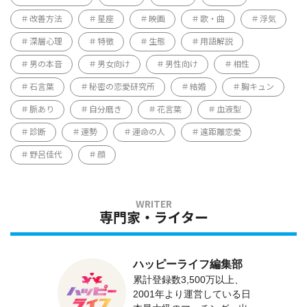
改善方法
星座
映画
歌・曲
浮気
深層心理
特徴
生態
用語解説
男の本音
男女向け
男性向け
相性
石言葉
秘密の恋愛研究所
結婚
胸キュン
脈あり
自分磨き
花言葉
血液型
診断
運勢
運命の人
遠距離恋愛
野呂佳代
顔
専門家・ライター
ハッピーライフ編集部
累計登録数3,500万以上、
2001年より運営している日