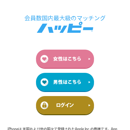
iPhoneは 米国および他の国々で登録されたApple Inc.の商標です。App