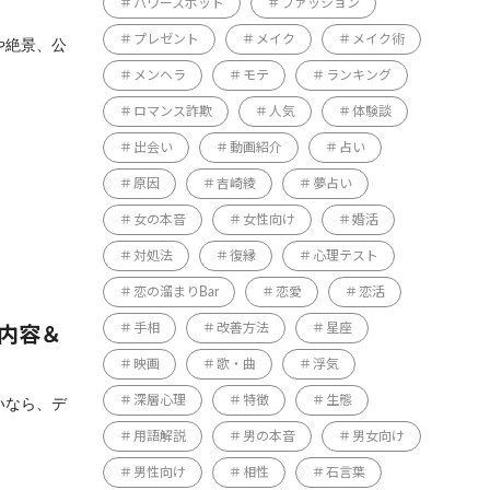
パワースポット
ファッション
プレゼント
メイク
メイク術
や絶景、公
メンヘラ
モテ
ランキング
ロマンス詐欺
人気
体験談
出会い
動画紹介
占い
原因
吉崎綾
夢占い
女の本音
女性向け
婚活
対処法
復縁
心理テスト
恋の溜まりBar
恋愛
恋活
手相
改善方法
星座
る内容＆
映画
歌・曲
浮気
深層心理
特徴
生態
いなら、デ
用語解説
男の本音
男女向け
男性向け
相性
石言葉