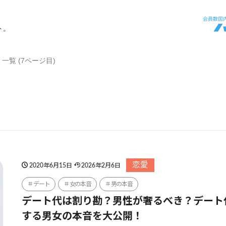
ト。
一覧 (7ページ目)
恋愛
2020年6月15日
2026年2月6日
デート
女の本音
男の本音
デート代は割り勘？男性が奢るべき？デート
する男女の本音を大公開！