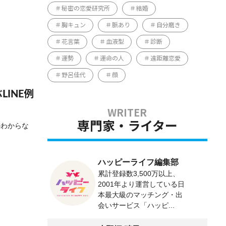
秘密の恋愛研究所
結婚
胸キュン
脈あり
自分磨き
花言葉
血液型
診断
運勢
運命の人
遠距離恋愛
野呂佳代
顔
INE例
専門家・ライター
かわからな
ハッピーライフ編集部
累計登録数3,500万以上、
2001年より運営している日
本最大級のマッチング・出
会いサービス「ハッピ...