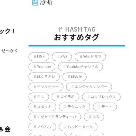
診断
ック！
おすすめタグ
 せっかく
LINE
SNS
Webドラマ
Youtube
Youtubeチャンネル
ほくろ占い
ほのか
インタビュー
エンジェルナンバー
キス
コイラボ
コンプレックス
スポット
テクニック
デート
ナジャ・グランディーバ
ネタ
ノウハウ
ハッピーメール
＆会