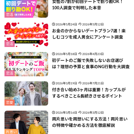
女性の7割が初回デートで割り勘OK！
100人調査で判明した本音
恋活
2026年5月24日
2026年5月12日
お金のかからないデートプラン7選！楽
しむコツを成人男女にアンケート調査
恋活
2026年5月18日
2026年4月23日
初デートのご飯で失敗しないお店選び
は？理想の予算と食事のNG行動を大調査
恋活
2026年3月19日
2026年7月21日
付き合い始め3ヶ月は重要！カップルが
するべきこと&長続きさせるポイント
恋愛
2026年3月16日
2026年3月12日
両片思いを両想いにする方法！両片思い
の特徴や確かめる方法を徹底解説
片思い