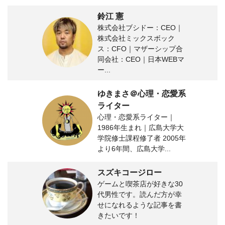
鈴江 憲
株式会社ブシドー：CEO｜
株式会社ミックスボック
ス：CFO｜マザーシップ合
同会社：CEO｜日本WEBマ
ー...
ゆきまさ＠心理・恋愛系
ライター
心理・恋愛系ライター｜
1986年生まれ｜広島大学大
学院修士課程修了者 2005年
より6年間、広島大学...
スズキコージロー
ゲームと喫茶店が好きな30
代男性です。読んだ方が幸
せになれるような記事を書
きたいです！