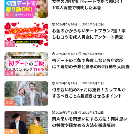
女性の7割が初回デートで割り勘OK！
100人調査で判明した本音
恋活
2026年5月24日
2026年5月12日
お金のかからないデートプラン7選！楽
しむコツを成人男女にアンケート調査
恋活
2026年5月18日
2026年4月23日
初デートのご飯で失敗しないお店選び
は？理想の予算と食事のNG行動を大調査
恋活
2026年3月19日
2026年7月21日
付き合い始め3ヶ月は重要！カップルが
するべきこと&長続きさせるポイント
恋愛
2026年3月16日
2026年3月12日
両片思いを両想いにする方法！両片思い
の特徴や確かめる方法を徹底解説
片思い