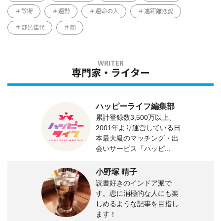
診断
運勢
運命の人
遠距離恋愛
野呂佳代
顔
専門家・ライター
ハッピーライフ編集部
累計登録数3,500万以上、
2001年より運営している日
本最大級のマッチング・出
会いサービス「ハッピ...
小野塚 晴子
読書好きのインドア派で
す。恋に消極的な人にも楽
しめるような記事を目指し
ます！