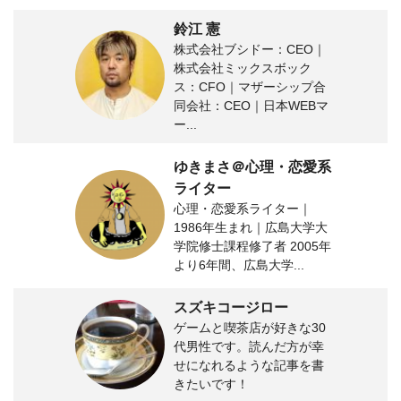
鈴江 憲
株式会社ブシドー：CEO｜
株式会社ミックスボック
ス：CFO｜マザーシップ合
同会社：CEO｜日本WEBマ
ー...
ゆきまさ＠心理・恋愛系
ライター
心理・恋愛系ライター｜
1986年生まれ｜広島大学大
学院修士課程修了者 2005年
より6年間、広島大学...
スズキコージロー
ゲームと喫茶店が好きな30
代男性です。読んだ方が幸
せになれるような記事を書
きたいです！