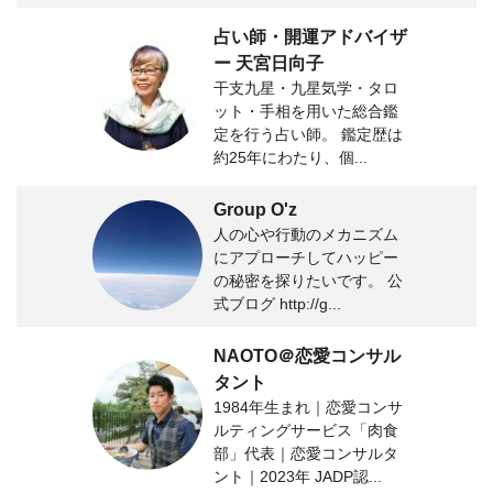
占い師・開運アドバイザ
ー 天宮日向子
干支九星・九星気学・タロ
ット・手相を用いた総合鑑
定を行う占い師。 鑑定歴は
約25年にわたり、個...
Group O'z
人の心や行動のメカニズム
にアプローチしてハッピー
の秘密を探りたいです。 公
式ブログ http://g...
NAOTO＠恋愛コンサル
タント
1984年生まれ｜恋愛コンサ
ルティングサービス「肉食
部」代表｜恋愛コンサルタ
ント｜2023年 JADP認...