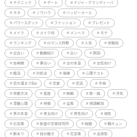
テクニック
デート
ナジャ・グランディーバ
ネタ
ノウハウ
ハッピーメール
パワースポット
ファッション
プレゼント
メイク
メイク術
メンヘラ
モテ
ランキング
ロマンス詐欺
人気
体験談
出会い
動画紹介
占い
原因
吉崎綾
夢占い
女の本音
女性向け
婚活
対処法
復縁
心理テスト
恋の溜まりBar
恋愛
恋活
手相
改善方法
星座
映画
歌・曲
浮気
深層心理
特徴
生態
用語解説
男の本音
男女向け
男性向け
相性
石言葉
秘密の恋愛研究所
結婚
胸キュン
脈あり
自分磨き
花言葉
血液型