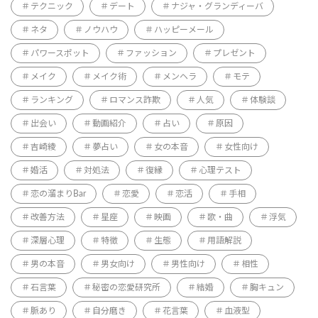
テクニック
デート
ナジャ・グランディーバ
ネタ
ノウハウ
ハッピーメール
パワースポット
ファッション
プレゼント
メイク
メイク術
メンヘラ
モテ
ランキング
ロマンス詐欺
人気
体験談
出会い
動画紹介
占い
原因
吉崎綾
夢占い
女の本音
女性向け
婚活
対処法
復縁
心理テスト
恋の溜まりBar
恋愛
恋活
手相
改善方法
星座
映画
歌・曲
浮気
深層心理
特徴
生態
用語解説
男の本音
男女向け
男性向け
相性
石言葉
秘密の恋愛研究所
結婚
胸キュン
脈あり
自分磨き
花言葉
血液型