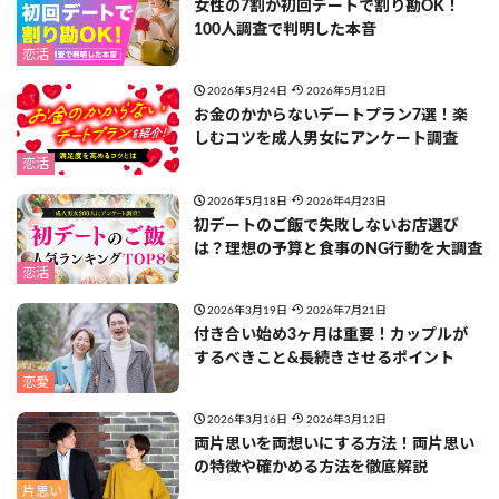
女性の7割が初回デートで割り勘OK！
100人調査で判明した本音
恋活
2026年5月24日
2026年5月12日
お金のかからないデートプラン7選！楽
しむコツを成人男女にアンケート調査
恋活
2026年5月18日
2026年4月23日
初デートのご飯で失敗しないお店選び
は？理想の予算と食事のNG行動を大調査
恋活
2026年3月19日
2026年7月21日
付き合い始め3ヶ月は重要！カップルが
するべきこと&長続きさせるポイント
恋愛
2026年3月16日
2026年3月12日
両片思いを両想いにする方法！両片思い
の特徴や確かめる方法を徹底解説
片思い