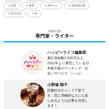
診断
運勢
運命の人
遠距離恋愛
野呂佳代
顔
専門家・ライター
ハッピーライフ編集部
累計登録数3,500万以上、
2001年より運営している日
本最大級のマッチング・出
会いサービス「ハッピ...
小野塚 晴子
読書好きのインドア派で
す。恋に消極的な人にも楽
しめるような記事を目指し
ます！