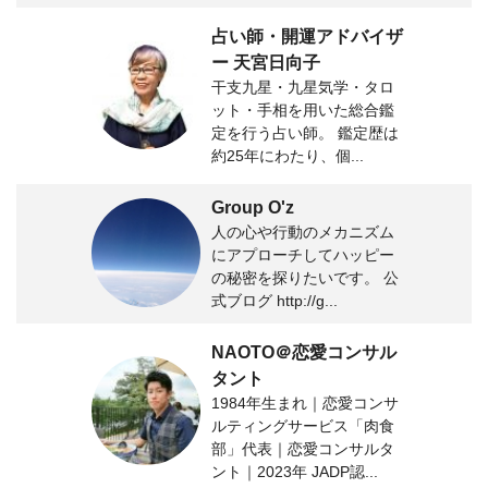
占い師・開運アドバイザ
ー 天宮日向子
干支九星・九星気学・タロ
ット・手相を用いた総合鑑
定を行う占い師。 鑑定歴は
約25年にわたり、個...
Group O'z
人の心や行動のメカニズム
にアプローチしてハッピー
の秘密を探りたいです。 公
式ブログ http://g...
NAOTO＠恋愛コンサル
タント
1984年生まれ｜恋愛コンサ
ルティングサービス「肉食
部」代表｜恋愛コンサルタ
ント｜2023年 JADP認...