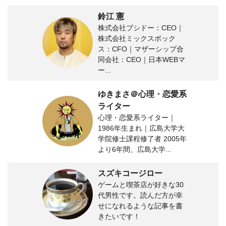
鈴江 憲
株式会社ブシドー：CEO｜
株式会社ミックスボック
ス：CFO｜マザーシップ合
同会社：CEO｜日本WEBマ
ー...
ゆきまさ＠心理・恋愛系
ライター
心理・恋愛系ライター｜
1986年生まれ｜広島大学大
学院修士課程修了者 2005年
より6年間、広島大学...
スズキコージロー
ゲームと喫茶店が好きな30
代男性です。読んだ方が幸
せになれるような記事を書
きたいです！