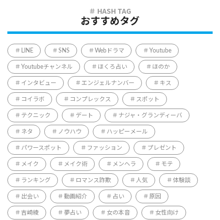
おすすめタグ
LINE
SNS
Webドラマ
Youtube
Youtubeチャンネル
ほくろ占い
ほのか
インタビュー
エンジェルナンバー
キス
コイラボ
コンプレックス
スポット
テクニック
デート
ナジャ・グランディーバ
ネタ
ノウハウ
ハッピーメール
パワースポット
ファッション
プレゼント
メイク
メイク術
メンヘラ
モテ
ランキング
ロマンス詐欺
人気
体験談
出会い
動画紹介
占い
原因
吉崎綾
夢占い
女の本音
女性向け