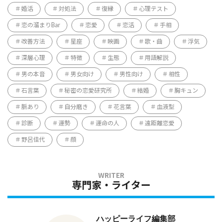
婚活
対処法
復縁
心理テスト
恋の溜まりBar
恋愛
恋活
手相
改善方法
星座
映画
歌・曲
浮気
深層心理
特徴
生態
用語解説
男の本音
男女向け
男性向け
相性
石言葉
秘密の恋愛研究所
結婚
胸キュン
脈あり
自分磨き
花言葉
血液型
診断
運勢
運命の人
遠距離恋愛
野呂佳代
顔
専門家・ライター
ハッピーライフ編集部