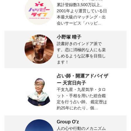
累計登録数3,500万以上、
2001年より運営している日
本最大級のマッチング・出
会いサービス「ハッピ...
小野塚 晴子
読書好きのインドア派で
す。恋に消極的な人にも楽
しめるような記事を目指し
ます！
占い師・開運アドバイザ
ー 天宮日向子
干支九星・九星気学・タロ
ット・手相を用いた総合鑑
定を行う占い師。 鑑定歴は
約25年にわたり、個...
Group O'z
人の心や行動のメカニズム