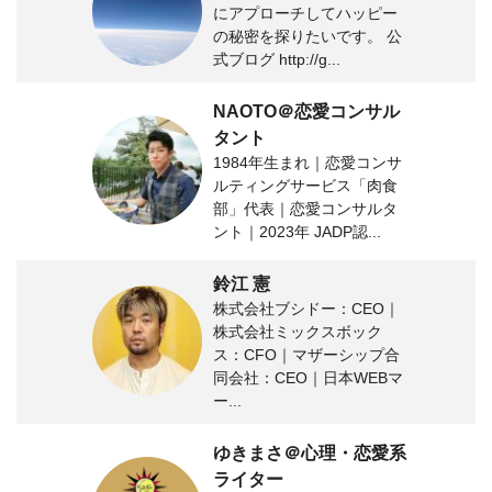
にアプローチしてハッピー
の秘密を探りたいです。 公
式ブログ http://g...
NAOTO＠恋愛コンサル
タント
1984年生まれ｜恋愛コンサ
ルティングサービス「肉食
部」代表｜恋愛コンサルタ
ント｜2023年 JADP認...
鈴江 憲
株式会社ブシドー：CEO｜
株式会社ミックスボック
ス：CFO｜マザーシップ合
同会社：CEO｜日本WEBマ
ー...
ゆきまさ＠心理・恋愛系
ライター