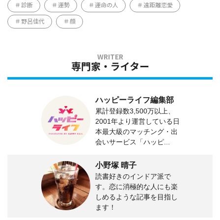
診断
運勢
運命の人
遠距離恋愛
野呂佳代
顔
専門家・ライター
ハッピーライフ編集部
累計登録数3,500万以上、
2001年より運営している日
本最大級のマッチング・出
会いサービス「ハッピ...
小野塚 晴子
読書好きのインドア派で
す。恋に消極的な人にも楽
しめるような記事を目指し
ます！