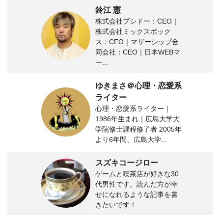
鈴江 憲
株式会社ブシドー：CEO｜
株式会社ミックスボック
ス：CFO｜マザーシップ合
同会社：CEO｜日本WEBマ
ー...
ゆきまさ＠心理・恋愛系
ライター
心理・恋愛系ライター｜
1986年生まれ｜広島大学大
学院修士課程修了者 2005年
より6年間、広島大学...
スズキコージロー
ゲームと喫茶店が好きな30
代男性です。読んだ方が幸
せになれるような記事を書
きたいです！