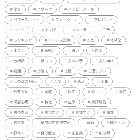
ネタ
ノウハウ
ハッピーメール
パワースポット
ファッション
プレゼント
メイク
メイク術
メンヘラ
モテ
ランキング
ロマンス詐欺
人気
体験談
出会い
動画紹介
占い
原因
吉崎綾
夢占い
女の本音
女性向け
婚活
対処法
復縁
心理テスト
恋の溜まりBar
恋愛
恋活
手相
改善方法
星座
映画
歌・曲
浮気
深層心理
特徴
生態
用語解説
男の本音
男女向け
男性向け
相性
石言葉
秘密の恋愛研究所
結婚
胸キュン
脈あり
自分磨き
花言葉
血液型