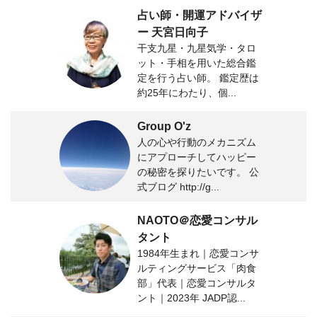
占い師・開運アドバイザ
ー 天宮日向子
干支九星・九星気学・タロ
ット・手相を用いた総合鑑
定を行う占い師。 鑑定歴は
約25年にわたり、個...
Group O'z
人の心や行動のメカニズム
にアプローチしてハッピー
の秘密を探りたいです。 公
式ブログ http://g...
NAOTO＠恋愛コンサル
タント
1984年生まれ｜恋愛コンサ
ルティングサービス「肉食
部」代表｜恋愛コンサルタ
ント｜2023年 JADP認...