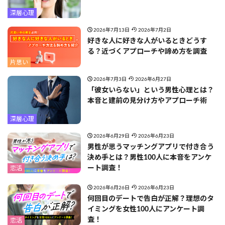
深層心理
2026年7月13日
2026年7月2日
好きな人に好きな人がいるときどうす
る？近づくアプローチや諦め方を調査
片思い
2026年7月3日
2026年6月27日
「彼女いらない」という男性心理とは？
本音と建前の見分け方やアプローチ術
深層心理
2026年6月29日
2026年6月23日
男性が思うマッチングアプリで付き合う
決め手とは？男性100人に本音をアンケ
ート調査！
恋活
2026年6月26日
2026年6月23日
何回目のデートで告白が正解？理想のタ
イミングを女性100人にアンケート調
査！
恋活