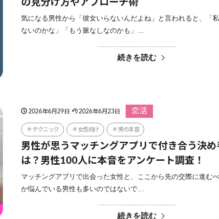
の見分け方やアプローチ術
気になる男性から「彼女いらないんだよね」と言われると、「
ないのかな」「もう脈なしなのかも」…
続きを読む
恋活
2026年6月29日
2026年6月23日
テクニック
女性向け
男の本音
男性が思うマッチングアプリで付き合う決め
は？男性100人に本音をアンケート調査！
マッチングアプリで出会った女性と、ここから先の交際に進む
か悩んでいる男性も多いのではないで…
続きを読む