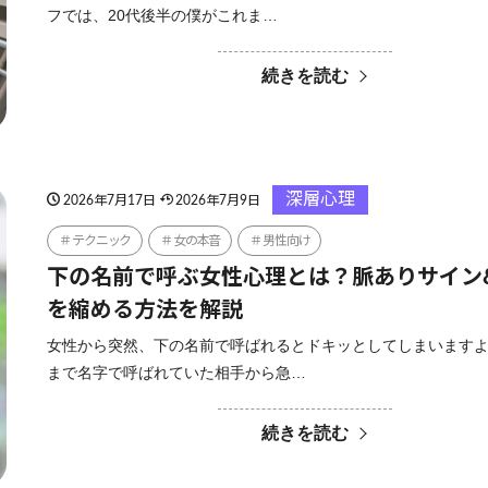
フでは、20代後半の僕がこれま…
続きを読む
深層心理
2026年7月17日
2026年7月9日
テクニック
女の本音
男性向け
下の名前で呼ぶ女性心理とは？脈ありサイン
を縮める方法を解説
女性から突然、下の名前で呼ばれるとドキッとしてしまいますよ
まで名字で呼ばれていた相手から急…
続きを読む