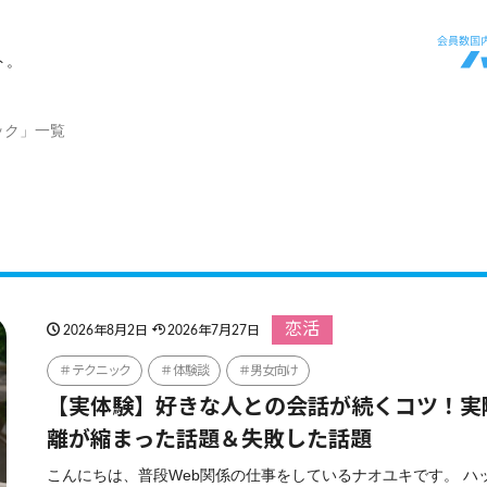
ト。
ック」一覧
恋活
2026年8月2日
2026年7月27日
テクニック
体験談
男女向け
【実体験】好きな人との会話が続くコツ！実
離が縮まった話題＆失敗した話題
こんにちは、普段Web関係の仕事をしているナオユキです。 ハ