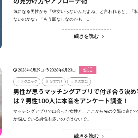
の見分け方やアプローチ術
気になる男性から「彼女いらないんだよね」と言われると、「
ないのかな」「もう脈なしなのかも」…
続きを読む
恋活
2026年6月29日
2026年6月23日
テクニック
女性向け
男の本音
男性が思うマッチングアプリで付き合う決め
は？男性100人に本音をアンケート調査！
マッチングアプリで出会った女性と、ここから先の交際に進む
か悩んでいる男性も多いのではないで…
続きを読む