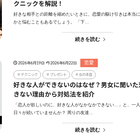
クニックを解説！
好きな相手との距離を縮めたいときに、恋愛の駆け引きは本当
かと悩むこともあるでしょう。 「下…
続きを読む
恋愛
2026年6月19日
2026年6月22日
テクニック
プレゼント
女の本音
好きな人ができないのはなぜ？男女に聞いた
きない理由から対処法を紹介
「恋人が欲しいのに、好きな人がなかなかできない…」と、一
日々が続いていませんか？ 周りの友達…
続きを読む