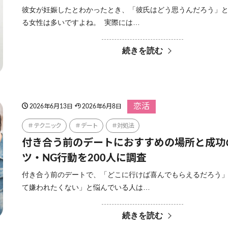
彼女が妊娠したとわかったとき、「彼氏はどう思うんだろう」
る女性は多いですよね。 実際には…
続きを読む
恋活
2026年6月13日
2026年6月8日
テクニック
デート
対処法
付き合う前のデートにおすすめの場所と成功
ツ・NG行動を200人に調査
付き合う前のデートで、「どこに行けば喜んでもらえるだろう
て嫌われたくない」と悩んでいる人は…
続きを読む