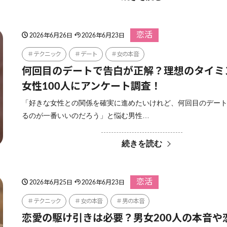
恋活
2026年6月26日
2026年6月23日
テクニック
デート
女の本音
何回目のデートで告白が正解？理想のタイミ
女性100人にアンケート調査！
「好きな女性との関係を確実に進めたいけれど、何回目のデー
るのが一番いいのだろう」と悩む男性…
続きを読む
恋活
2026年6月25日
2026年6月23日
テクニック
女の本音
男の本音
恋愛の駆け引きは必要？男女200人の本音や