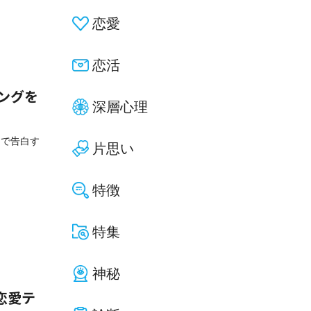
恋愛
恋活
ングを
深層心理
トで告白す
片思い
特徴
特集
神秘
恋愛テ