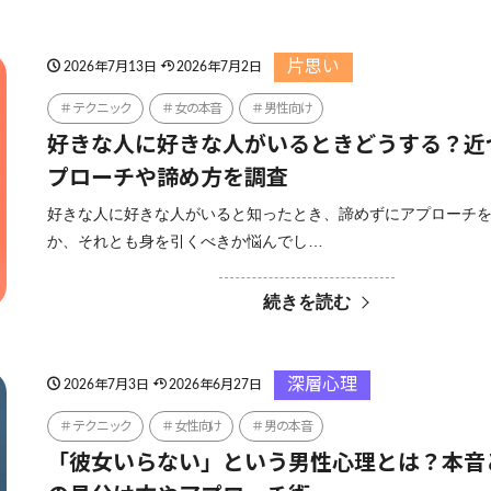
片思い
2026年7月13日
2026年7月2日
テクニック
女の本音
男性向け
好きな人に好きな人がいるときどうする？近
プローチや諦め方を調査
好きな人に好きな人がいると知ったとき、諦めずにアプローチ
か、それとも身を引くべきか悩んでし…
続きを読む
深層心理
2026年7月3日
2026年6月27日
テクニック
女性向け
男の本音
「彼女いらない」という男性心理とは？本音