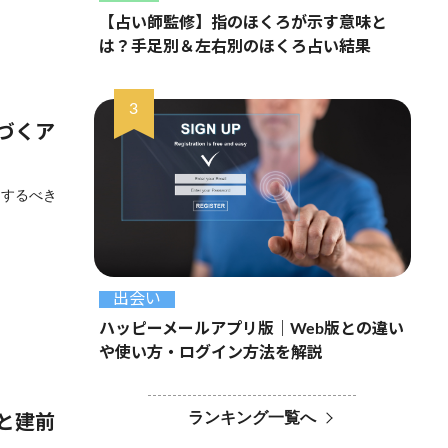
【占い師監修】指のほくろが示す意味と
は？手足別＆左右別のほくろ占い結果
づくア
をするべき
出会い
ハッピーメールアプリ版｜Web版との違い
や使い方・ログイン方法を解説
ランキング一覧へ
と建前