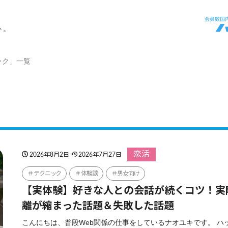
ト。
ック」一覧
恋活
2026年8月2日
2026年7月27日
テクニック
体験談
男女向け
【実体験】好きな人との会話が続くコツ！実
離が縮まった話題＆失敗した話題
こんにちは、普段Web関係の仕事をしているナオユキです。 ハ