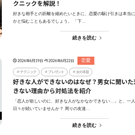
クニックを解説！
好きな相手との距離を縮めたいときに、恋愛の駆け引きは本当
かと悩むこともあるでしょう。 「下…
続きを読む
恋愛
2026年6月19日
2026年6月22日
テクニック
プレゼント
女の本音
好きな人ができないのはなぜ？男女に聞いた
きない理由から対処法を紹介
「恋人が欲しいのに、好きな人がなかなかできない…」と、一
日々が続いていませんか？ 周りの友達…
続きを読む