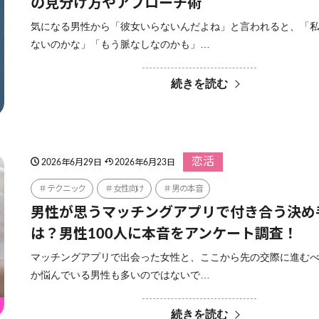
の見分け方やアプローチ術
気になる男性から「彼女いらないんだよね」と言われると、「
ないのかな」「もう脈なしなのかも」…
続きを読む
恋活
2026年6月29日
2026年6月23日
テクニック
女性向け
男の本音
男性が思うマッチングアプリで付き合う決め
は？男性100人に本音をアンケート調査！
マッチングアプリで出会った女性と、ここから先の交際に進む
か悩んでいる男性も多いのではないで…
続きを読む