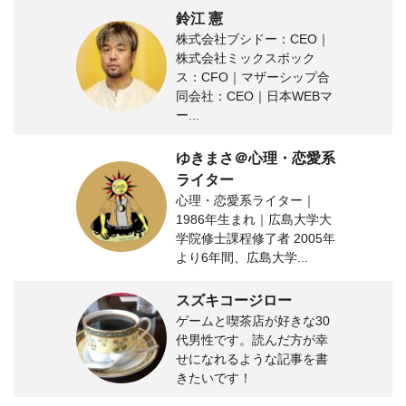
鈴江 憲
株式会社ブシドー：CEO｜
株式会社ミックスボック
ス：CFO｜マザーシップ合
同会社：CEO｜日本WEBマ
ー...
ゆきまさ＠心理・恋愛系
ライター
心理・恋愛系ライター｜
1986年生まれ｜広島大学大
学院修士課程修了者 2005年
より6年間、広島大学...
スズキコージロー
ゲームと喫茶店が好きな30
代男性です。読んだ方が幸
せになれるような記事を書
きたいです！