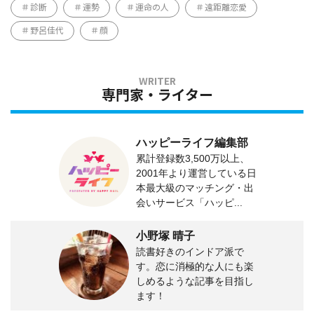
診断
運勢
運命の人
遠距離恋愛
野呂佳代
顔
専門家・ライター
ハッピーライフ編集部
累計登録数3,500万以上、
2001年より運営している日
本最大級のマッチング・出
会いサービス「ハッピ...
小野塚 晴子
読書好きのインドア派で
す。恋に消極的な人にも楽
しめるような記事を目指し
ます！