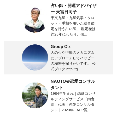
占い師・開運アドバイザ
ー 天宮日向子
干支九星・九星気学・タロ
ット・手相を用いた総合鑑
定を行う占い師。 鑑定歴は
約25年にわたり、個...
Group O'z
人の心や行動のメカニズム
にアプローチしてハッピー
の秘密を探りたいです。 公
式ブログ http://g...
NAOTO＠恋愛コンサル
タント
1984年生まれ｜恋愛コンサ
ルティングサービス「肉食
部」代表｜恋愛コンサルタ
ント｜2023年 JADP認...