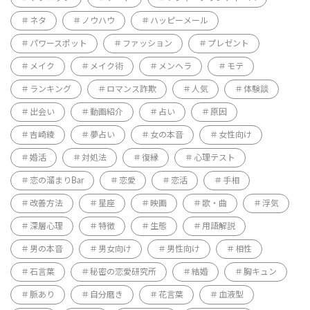
ネタ
ノウハウ
ハッピーメール
パワースポット
ファッション
プレゼント
メイク
メイク術
メンヘラ
モテ
ランキング
ロマンス詐欺
人気
体験談
出会い
動画紹介
占い
原因
吉崎綾
夢占い
女の本音
女性向け
婚活
対処法
復縁
心理テスト
恋の溜まりBar
恋愛
恋活
手相
改善方法
星座
映画
歌・曲
浮気
深層心理
特徴
生態
用語解説
男の本音
男女向け
男性向け
相性
石言葉
秘密の恋愛研究所
結婚
胸キュン
脈あり
自分磨き
花言葉
血液型