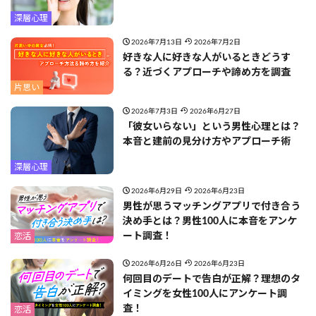
深層心理
2026年7月13日
2026年7月2日
好きな人に好きな人がいるときどうす
る？近づくアプローチや諦め方を調査
片思い
2026年7月3日
2026年6月27日
「彼女いらない」という男性心理とは？
本音と建前の見分け方やアプローチ術
深層心理
2026年6月29日
2026年6月23日
男性が思うマッチングアプリで付き合う
決め手とは？男性100人に本音をアンケ
ート調査！
恋活
2026年6月26日
2026年6月23日
何回目のデートで告白が正解？理想のタ
イミングを女性100人にアンケート調
査！
恋活