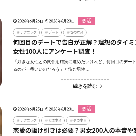
恋活
2026年6月26日
2026年6月23日
テクニック
デート
女の本音
何回目のデートで告白が正解？理想のタイミ
女性100人にアンケート調査！
「好きな女性との関係を確実に進めたいけれど、何回目のデー
るのが一番いいのだろう」と悩む男性…
続きを読む
恋活
2026年6月25日
2026年6月23日
テクニック
女の本音
男の本音
恋愛の駆け引きは必要？男女200人の本音や