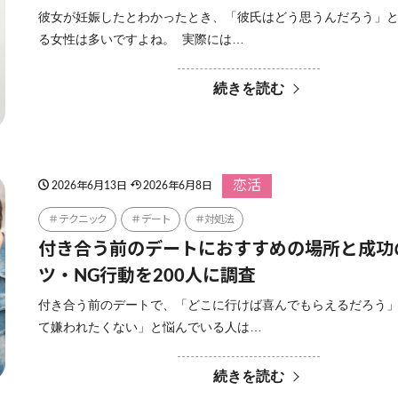
彼女が妊娠したとわかったとき、「彼氏はどう思うんだろう」
る女性は多いですよね。 実際には…
続きを読む
恋活
2026年6月13日
2026年6月8日
テクニック
デート
対処法
付き合う前のデートにおすすめの場所と成功
ツ・NG行動を200人に調査
付き合う前のデートで、「どこに行けば喜んでもらえるだろう
て嫌われたくない」と悩んでいる人は…
続きを読む