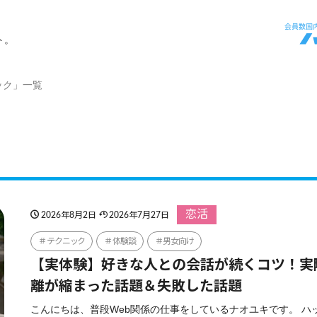
ト。
ック」一覧
恋活
2026年8月2日
2026年7月27日
テクニック
体験談
男女向け
【実体験】好きな人との会話が続くコツ！実
離が縮まった話題＆失敗した話題
こんにちは、普段Web関係の仕事をしているナオユキです。 ハ