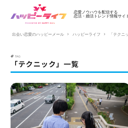
恋愛ノウハウを配信する
恋活・婚活トレンド情報サイ
出会い恋愛のハッピーメール
ハッピーライフ
「テクニ
TAG
「テクニック」一覧