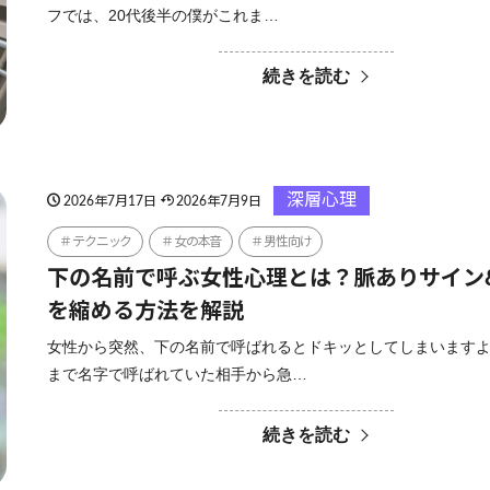
フでは、20代後半の僕がこれま…
続きを読む
深層心理
2026年7月17日
2026年7月9日
テクニック
女の本音
男性向け
下の名前で呼ぶ女性心理とは？脈ありサイン
を縮める方法を解説
女性から突然、下の名前で呼ばれるとドキッとしてしまいますよ
まで名字で呼ばれていた相手から急…
続きを読む