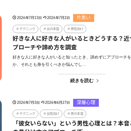
片思い
2026年7月13日
2026年7月2日
テクニック
女の本音
男性向け
好きな人に好きな人がいるときどうする？近
プローチや諦め方を調査
好きな人に好きな人がいると知ったとき、諦めずにアプローチ
か、それとも身を引くべきか悩んでし…
続きを読む
深層心理
2026年7月3日
2026年6月27日
テクニック
女性向け
男の本音
「彼女いらない」という男性心理とは？本音