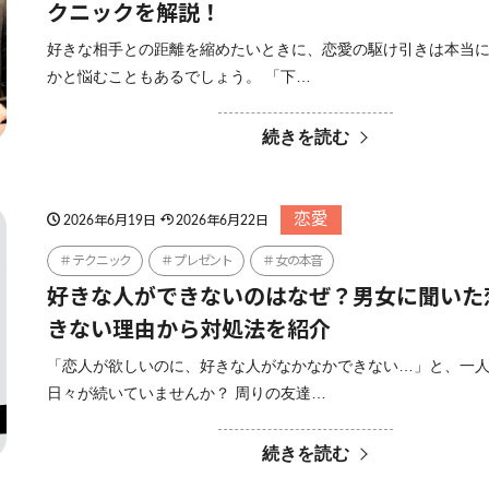
クニックを解説！
好きな相手との距離を縮めたいときに、恋愛の駆け引きは本当
かと悩むこともあるでしょう。 「下…
続きを読む
恋愛
2026年6月19日
2026年6月22日
テクニック
プレゼント
女の本音
好きな人ができないのはなぜ？男女に聞いた
きない理由から対処法を紹介
「恋人が欲しいのに、好きな人がなかなかできない…」と、一
日々が続いていませんか？ 周りの友達…
続きを読む