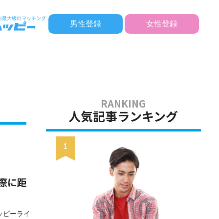
男性登録
女性登録
人気記事ランキング
際に距
ッピーライ