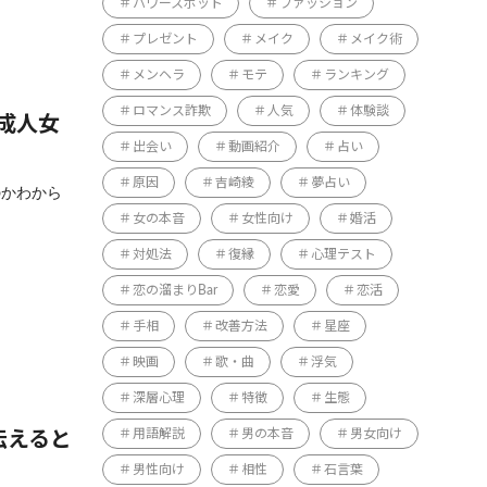
パワースポット
ファッション
プレゼント
メイク
メイク術
メンヘラ
モテ
ランキング
ロマンス詐欺
人気
体験談
成人女
出会い
動画紹介
占い
原因
吉崎綾
夢占い
のかわから
女の本音
女性向け
婚活
対処法
復縁
心理テスト
恋の溜まりBar
恋愛
恋活
手相
改善方法
星座
映画
歌・曲
浮気
深層心理
特徴
生態
用語解説
男の本音
男女向け
伝えると
男性向け
相性
石言葉