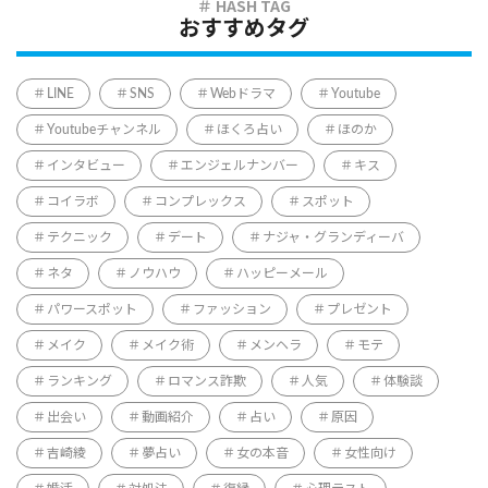
おすすめタグ
LINE
SNS
Webドラマ
Youtube
Youtubeチャンネル
ほくろ占い
ほのか
インタビュー
エンジェルナンバー
キス
コイラボ
コンプレックス
スポット
テクニック
デート
ナジャ・グランディーバ
ネタ
ノウハウ
ハッピーメール
パワースポット
ファッション
プレゼント
メイク
メイク術
メンヘラ
モテ
ランキング
ロマンス詐欺
人気
体験談
出会い
動画紹介
占い
原因
吉崎綾
夢占い
女の本音
女性向け