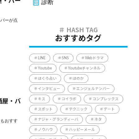
屋・バー
診断
やバーが点
おすすめタグ
LINE
SNS
Webドラマ
Youtube
Youtubeチャンネル
ほくろ占い
ほのか
インタビュー
エンジェルナンバー
キス
コイラボ
コンプレックス
酒屋・バ
スポット
テクニック
デート
ナジャ・グランディーバ
ネタ
てもおすす
ノウハウ
ハッピーメール