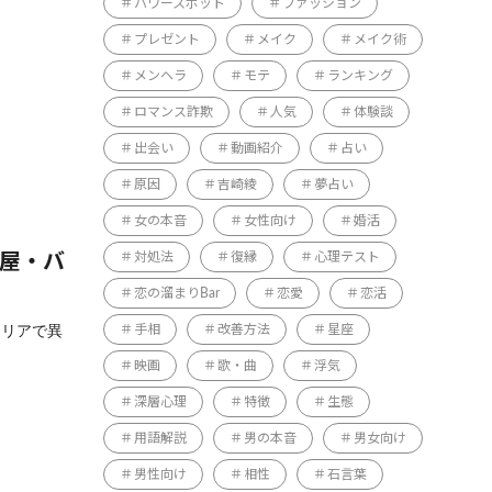
パワースポット
ファッション
プレゼント
メイク
メイク術
メンヘラ
モテ
ランキング
ロマンス詐欺
人気
体験談
出会い
動画紹介
占い
原因
吉崎綾
夢占い
女の本音
女性向け
婚活
対処法
復縁
心理テスト
酒屋・バ
恋の溜まりBar
恋愛
恋活
エリアで異
手相
改善方法
星座
映画
歌・曲
浮気
深層心理
特徴
生態
用語解説
男の本音
男女向け
男性向け
相性
石言葉