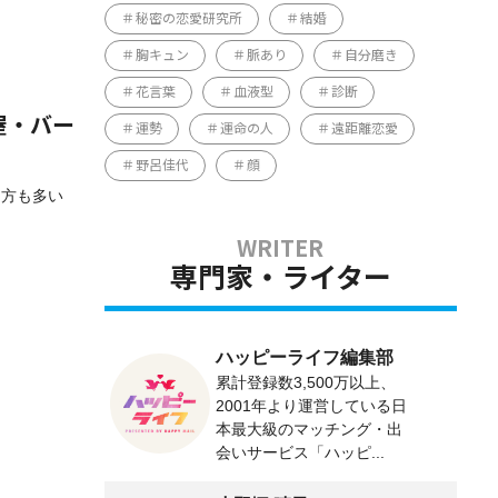
秘密の恋愛研究所
結婚
胸キュン
脈あり
自分磨き
花言葉
血液型
診断
屋・バー
運勢
運命の人
遠距離恋愛
野呂佳代
顔
る方も多い
専門家・ライター
ハッピーライフ編集部
累計登録数3,500万以上、
2001年より運営している日
本最大級のマッチング・出
会いサービス「ハッピ...