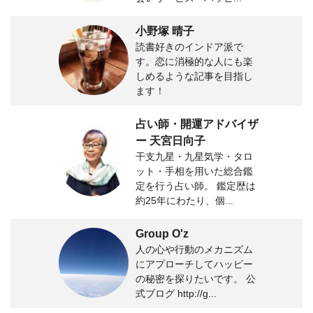
小野塚 晴子
読書好きのインドア派で
す。恋に消極的な人にも楽
しめるような記事を目指し
ます！
占い師・開運アドバイザ
ー 天宮日向子
干支九星・九星気学・タロ
ット・手相を用いた総合鑑
定を行う占い師。 鑑定歴は
約25年にわたり、個...
Group O'z
人の心や行動のメカニズム
にアプローチしてハッピー
の秘密を探りたいです。 公
式ブログ http://g...