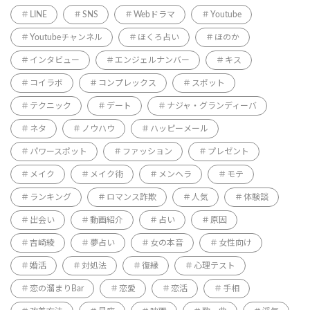
LINE
SNS
Webドラマ
Youtube
Youtubeチャンネル
ほくろ占い
ほのか
インタビュー
エンジェルナンバー
キス
コイラボ
コンプレックス
スポット
テクニック
デート
ナジャ・グランディーバ
ネタ
ノウハウ
ハッピーメール
パワースポット
ファッション
プレゼント
メイク
メイク術
メンヘラ
モテ
ランキング
ロマンス詐欺
人気
体験談
出会い
動画紹介
占い
原因
吉崎綾
夢占い
女の本音
女性向け
婚活
対処法
復縁
心理テスト
恋の溜まりBar
恋愛
恋活
手相