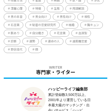
改善方法
星座
映画
歌・曲
浮気
深層心理
特徴
生態
用語解説
男の本音
男女向け
男性向け
相性
石言葉
秘密の恋愛研究所
結婚
胸キュン
脈あり
自分磨き
花言葉
血液型
診断
運勢
運命の人
遠距離恋愛
野呂佳代
顔
専門家・ライター
ハッピーライフ編集部
累計登録数3,500万以上、
2001年より運営している日
本最大級のマッチング・出
会いサービス「ハッピ...