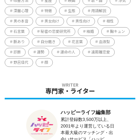
改善方法
星座
映画
歌・曲
浮気
深層心理
特徴
生態
用語解説
男の本音
男女向け
男性向け
相性
石言葉
秘密の恋愛研究所
結婚
胸キュン
脈あり
自分磨き
花言葉
血液型
診断
運勢
運命の人
遠距離恋愛
野呂佳代
顔
専門家・ライター
ハッピーライフ編集部
累計登録数3,500万以上、
2001年より運営している日
本最大級のマッチング・出
会いサービス「ハッピ...