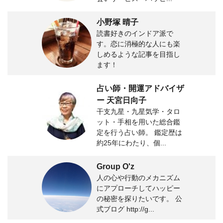
小野塚 晴子
読書好きのインドア派で
す。恋に消極的な人にも楽
しめるような記事を目指し
ます！
占い師・開運アドバイザ
ー 天宮日向子
干支九星・九星気学・タロ
ット・手相を用いた総合鑑
定を行う占い師。 鑑定歴は
約25年にわたり、個...
Group O'z
人の心や行動のメカニズム
にアプローチしてハッピー
の秘密を探りたいです。 公
式ブログ http://g...