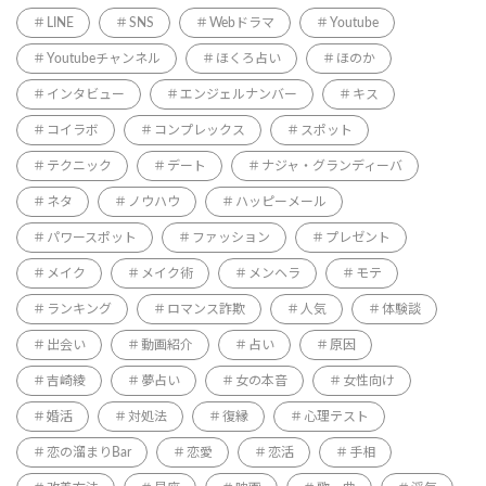
LINE
SNS
Webドラマ
Youtube
Youtubeチャンネル
ほくろ占い
ほのか
インタビュー
エンジェルナンバー
キス
コイラボ
コンプレックス
スポット
テクニック
デート
ナジャ・グランディーバ
ネタ
ノウハウ
ハッピーメール
パワースポット
ファッション
プレゼント
メイク
メイク術
メンヘラ
モテ
ランキング
ロマンス詐欺
人気
体験談
出会い
動画紹介
占い
原因
吉崎綾
夢占い
女の本音
女性向け
婚活
対処法
復縁
心理テスト
恋の溜まりBar
恋愛
恋活
手相