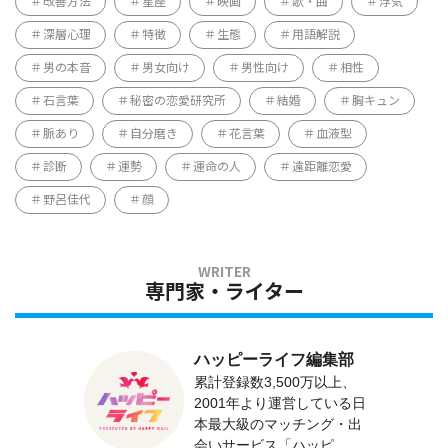
改善方法
星座
映画
歌・曲
浮気
深層心理
特徴
生態
用語解説
男の本音
男女向け
男性向け
相性
石言葉
秘密の恋愛研究所
結婚
胸キュン
脈あり
自分磨き
花言葉
血液型
診断
運勢
運命の人
遠距離恋愛
野呂佳代
顔
専門家・ライター
ハッピーライフ編集部
累計登録数3,500万以上、
2001年より運営している日
本最大級のマッチング・出
会いサービス「ハッピ...