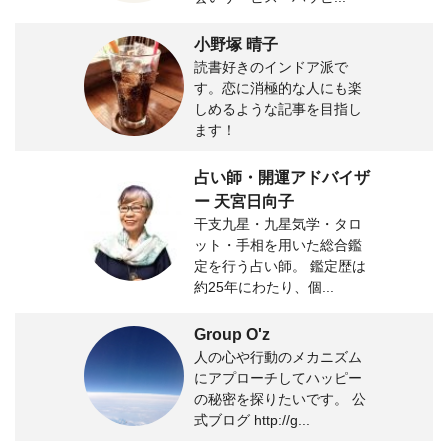
小野塚 晴子
読書好きのインドア派で
す。恋に消極的な人にも楽
しめるような記事を目指し
ます！
占い師・開運アドバイザ
ー 天宮日向子
干支九星・九星気学・タロ
ット・手相を用いた総合鑑
定を行う占い師。 鑑定歴は
約25年にわたり、個...
Group O'z
人の心や行動のメカニズム
にアプローチしてハッピー
の秘密を探りたいです。 公
式ブログ http://g...