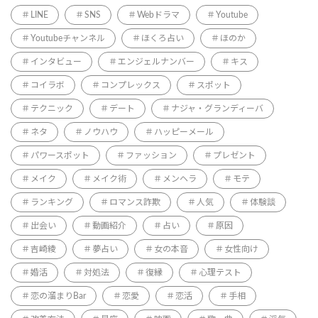
LINE
SNS
Webドラマ
Youtube
Youtubeチャンネル
ほくろ占い
ほのか
インタビュー
エンジェルナンバー
キス
コイラボ
コンプレックス
スポット
テクニック
デート
ナジャ・グランディーバ
ネタ
ノウハウ
ハッピーメール
パワースポット
ファッション
プレゼント
メイク
メイク術
メンヘラ
モテ
ランキング
ロマンス詐欺
人気
体験談
出会い
動画紹介
占い
原因
吉崎綾
夢占い
女の本音
女性向け
婚活
対処法
復縁
心理テスト
恋の溜まりBar
恋愛
恋活
手相