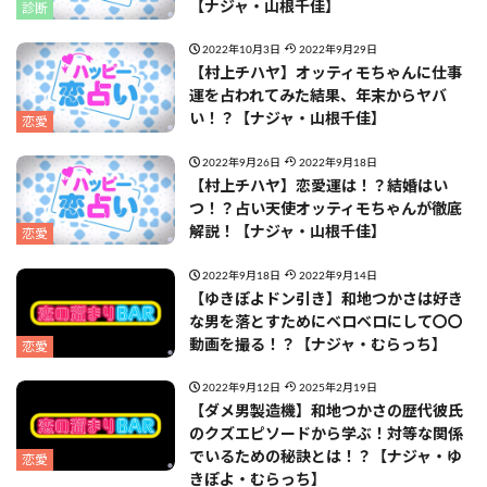
【ナジャ・山根千佳】
診断
2022年10月3日
2022年9月29日
【村上チハヤ】オッティモちゃんに仕事
運を占われてみた結果、年末からヤバ
い！？【ナジャ・山根千佳】
恋愛
2022年9月26日
2022年9月18日
【村上チハヤ】恋愛運は！？結婚はい
つ！？占い天使オッティモちゃんが徹底
解説！【ナジャ・山根千佳】
恋愛
2022年9月18日
2022年9月14日
【ゆきぽよドン引き】和地つかさは好き
な男を落とすためにベロベロにして〇〇
動画を撮る！？【ナジャ・むらっち】
恋愛
2022年9月12日
2025年2月19日
【ダメ男製造機】和地つかさの歴代彼氏
のクズエピソードから学ぶ！対等な関係
でいるための秘訣とは！？【ナジャ・ゆ
恋愛
きぽよ・むらっち】