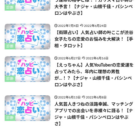
う運命の相手とは！？カリスマ占い師が
大予言！【ナジャ・山根千佳・パシンペ
診断
ロンはやぶさ】
2022年7月4日
2022年6月24日
【街頭占い】人気占い師の叶ここが渋谷
女子たちの恋愛のお悩みを大解決！【手
相・タロット】
診断
2022年6月27日
2022年6月16日
【えっちゃん】人気YouTuberの恋愛運を
占ってみたら、年内に理想の男性
が…！？【ナジャ・山根千佳・パシンペ
診断
ロンはやぶさ】
2022年6月13日
2022年6月8日
人気芸人きつねの淡路幸誠、マッチング
アプリでの出会いを赤裸々に語る！【ナ
ジャ・山根千佳・パシンペロンはやぶ
診断
さ】