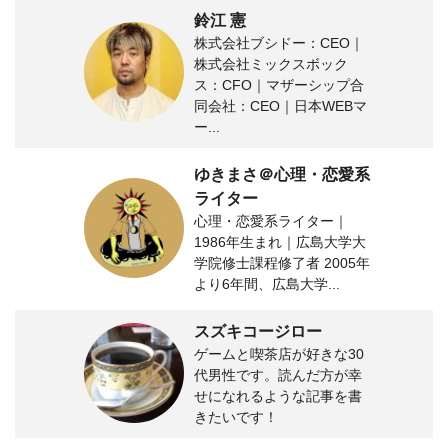
鈴江 憲
株式会社ブシドー：CEO｜
株式会社ミックスボック
ス：CFO｜マザーシップ合
同会社：CEO｜日本WEBマ
ー...
ゆきまさ＠心理・恋愛系
ライター
心理・恋愛系ライター｜
1986年生まれ｜広島大学大
学院修士課程修了者 2005年
より6年間、広島大学...
スズキコージロー
ゲームと喫茶店が好きな30
代男性です。読んだ方が幸
せになれるような記事を書
きたいです！