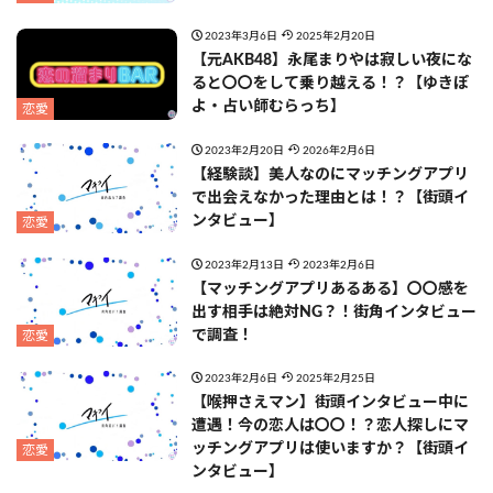
2023年3月6日
2025年2月20日
【元AKB48】永尾まりやは寂しい夜にな
ると〇〇をして乗り越える！？【ゆきぽ
よ・占い師むらっち】
恋愛
2023年2月20日
2026年2月6日
【経験談】美人なのにマッチングアプリ
で出会えなかった理由とは！？【街頭イ
ンタビュー】
恋愛
2023年2月13日
2023年2月6日
【マッチングアプリあるある】〇〇感を
出す相手は絶対NG？！街角インタビュー
で調査！
恋愛
2023年2月6日
2025年2月25日
【喉押さえマン】街頭インタビュー中に
遭遇！今の恋人は〇〇！？恋人探しにマ
ッチングアプリは使いますか？【街頭イ
恋愛
ンタビュー】