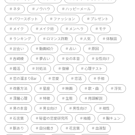
ネタ
ノウハウ
ハッピーメール
パワースポット
ファッション
プレゼント
メイク
メイク術
メンヘラ
モテ
ランキング
ロマンス詐欺
人気
体験談
出会い
動画紹介
占い
原因
吉崎綾
夢占い
女の本音
女性向け
婚活
対処法
復縁
心理テスト
恋の溜まりBar
恋愛
恋活
手相
改善方法
星座
映画
歌・曲
浮気
深層心理
特徴
生態
用語解説
男の本音
男女向け
男性向け
相性
石言葉
秘密の恋愛研究所
結婚
胸キュン
脈あり
自分磨き
花言葉
血液型