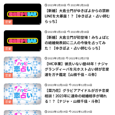
2023年1月30日
2023年1月26日
【新婚】大倉士門がゆきぽよからの禁断
LINEを大暴露！？【ゆきぽよ・占い師む
らっち】
恋愛
2023年1月23日
2023年1月18日
【新婚】大倉士門が初登場！みちょぱと
の結婚発表前に二人の今後を占ってみ
た！【ゆきぽよ・占い師むらっち】
恋愛
2023年1月2日
2022年12月27日
【MC卒業】彼氏いない歴48年！ナジャ
グランディーバを元ホスト占い師が恋愛
運をガチ鑑定【山根千佳・斗弥】
恋愛
2022年12月26日
2022年12月16日
【菜乃花】グラビアアイドルがガチ恋愛
相談！2023年に運命の結婚相手が現れ
る！？【ナジャ・山根千佳・斗弥】
恋愛
2022年12月19日
2022年12月14日