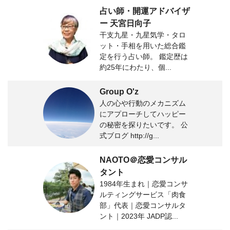
占い師・開運アドバイザ
ー 天宮日向子
干支九星・九星気学・タロ
ット・手相を用いた総合鑑
定を行う占い師。 鑑定歴は
約25年にわたり、個...
Group O'z
人の心や行動のメカニズム
にアプローチしてハッピー
の秘密を探りたいです。 公
式ブログ http://g...
NAOTO＠恋愛コンサル
タント
1984年生まれ｜恋愛コンサ
ルティングサービス「肉食
部」代表｜恋愛コンサルタ
ント｜2023年 JADP認...