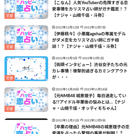
【こなん】人気YouTuberの危険すぎる恋
愛事情をカリスマ占い師がガチ鑑定！？
【ナジャ・山根千佳・斗弥】
恋愛
2022年12月12日
2022年12月7日
【伊藤桃々】小悪魔agehaの専属モデル
がダメ恋をカリスマ占い師にガチ相
談！？【ナジャ・山根千佳・斗弥】
恋愛
2022年12月5日
2022年12月1日
【街頭インタビュー】渋谷女子たちの元
カレ事情！衝撃的過ぎるカミングアウト
が・・・
恋愛
2022年11月28日
2022年11月18日
【元NMB48 城恵理子】毎日迷走してい
る!?アイドル卒業後の悩みとは…【ナジ
ャ・山根千佳・オッティモちゃん】
恋愛
2022年11月21日
2022年11月9日
【卒業の理由】元NMB48の城恵理子の恋
愛運を占ったら驚愕の事実が判明！？