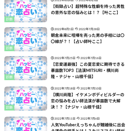
2022年8月8日
2022年8月3日
【街録占い】超特殊な性癖を持った男性
の意外な恋の悩みとは！？【叶ここ】
診断
2022年8月1日
2022年7月28日
朝倉未来に喧嘩を売った男の手相には〇
〇線が？！【占い師叶ここ】
診断
2022年7月25日
2022年7月16日
【恋愛運最強】この夏恋愛に期待できる
暴露数TOP3【法演MITSURI・横川尚
隆・ナジャ・山根千佳】
診断
2022年7月18日
2022年7月10日
【横川尚隆】イケメンボディビルダーの
恋の悩みを占い師法演が暴露数で大解
決！？【ナジャ・山根千佳】
診断
2022年7月11日
2022年7月6日
人気YouTuberえっちゃんが離婚後に出会