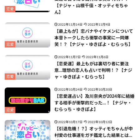
【ナジャ・山根千佳・オッティモちゃ
恋愛
ん】
2022年11月14日
2022年11月9日
【最上もが】恋バナやイケメンについて
本音トークしたら衝撃の事実に一同爆
恋愛
笑！？【ナジャ・ゆきぽよ・むらっち】
2022年11月7日
2022年11月6日
【恋愛運】最上もがは裏切り者に要注
意…理想の恋人も占いで判明！？【ナジ
恋愛
ャ・ゆきぽよ・むらっち】
2022年10月24日
2022年10月20日
【恋愛運占い】及川奈央が2024年に結婚
する相手が衝撃的だった…！【ナジャ・
むらっち・ゆきぽよ】
恋愛
2022年10月17日
2022年10月12日
【引退危機！？】オッティモちゃんが中
村愛の仕事運をガチ鑑定した結果とは…