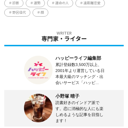
診断
運勢
運命の人
遠距離恋愛
野呂佳代
顔
専門家・ライター
ハッピーライフ編集部
累計登録数3,500万以上、
2001年より運営している日
本最大級のマッチング・出
会いサービス「ハッピ...
小野塚 晴子
読書好きのインドア派で
す。恋に消極的な人にも楽
しめるような記事を目指し
ます！