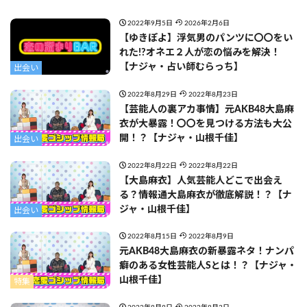
2022年9月5日
2026年2月6日
【ゆきぽよ】浮気男のパンツに〇〇をい
れた!?オネエ２人が恋の悩みを解決！
【ナジャ・占い師むらっち】
出会い
2022年8月29日
2022年8月23日
【芸能人の裏アカ事情】元AKB48大島麻
衣が大暴露！〇〇を見つける方法も大公
開！？【ナジャ・山根千佳】
出会い
2022年8月22日
2022年8月22日
【大島麻衣】人気芸能人どこで出会え
る？情報通大島麻衣が徹底解説！？【ナ
ジャ・山根千佳】
出会い
2022年8月15日
2022年8月9日
元AKB48大島麻衣の新暴露ネタ！ナンパ
癖のある女性芸能人Sとは！？【ナジャ・
山根千佳】
特集