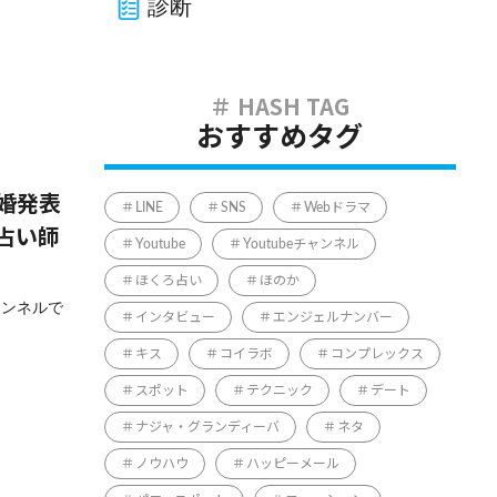
診断
おすすめタグ
婚発表
LINE
SNS
Webドラマ
占い師
Youtube
Youtubeチャンネル
ほくろ占い
ほのか
ャンネルで
インタビュー
エンジェルナンバー
キス
コイラボ
コンプレックス
スポット
テクニック
デート
ナジャ・グランディーバ
ネタ
ノウハウ
ハッピーメール