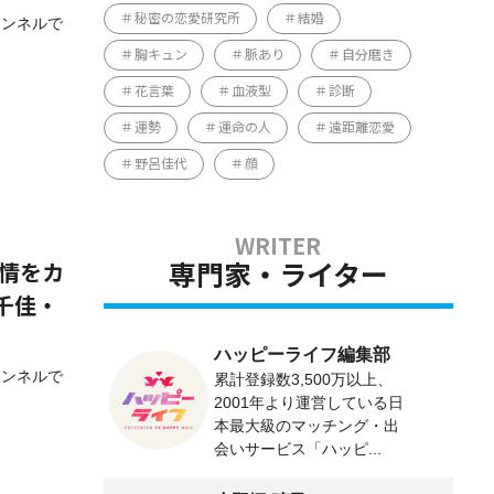
秘密の恋愛研究所
結婚
ャンネルで
胸キュン
脈あり
自分磨き
花言葉
血液型
診断
運勢
運命の人
遠距離恋愛
野呂佳代
顔
専門家・ライター
事情をカ
千佳・
ハッピーライフ編集部
ャンネルで
累計登録数3,500万以上、
2001年より運営している日
本最大級のマッチング・出
会いサービス「ハッピ...