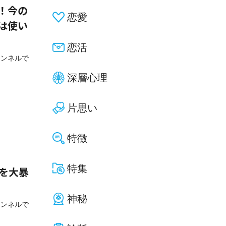
！今の
恋愛
は使い
恋活
ャンネルで
深層心理
片思い
特徴
特集
Eを大暴
神秘
ャンネルで