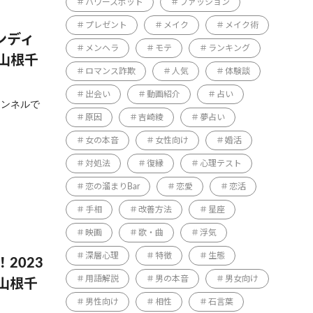
パワースポット
ファッション
プレゼント
メイク
メイク術
ンディ
メンヘラ
モテ
ランキング
山根千
ロマンス詐欺
人気
体験談
出会い
動画紹介
占い
ャンネルで
原因
吉崎綾
夢占い
女の本音
女性向け
婚活
対処法
復縁
心理テスト
恋の溜まりBar
恋愛
恋活
手相
改善方法
星座
映画
歌・曲
浮気
深層心理
特徴
生態
2023
用語解説
男の本音
男女向け
山根千
男性向け
相性
石言葉