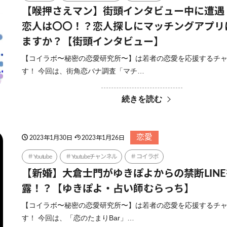
【喉押さえマン】街頭インタビュー中に遭遇
恋人は〇〇！？恋人探しにマッチングアプリ
ますか？【街頭インタビュー】
【コイラボ〜秘密の恋愛研究所〜】は若者の恋愛を応援するチ
す！ 今回は、街角恋バナ調査「マチ…
続きを読む
恋愛
2023年1月30日
2023年1月26日
Youtube
Youtubeチャンネル
コイラボ
【新婚】大倉士門がゆきぽよからの禁断LIN
露！？【ゆきぽよ・占い師むらっち】
【コイラボ〜秘密の恋愛研究所〜】は若者の恋愛を応援するチ
す！ 今回は、「恋のたまりBar」…