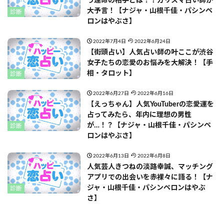
う運命の相手とは！？カリスマ占い師が
大予言！【ナジャ・山根千佳・パシンペ
診断
ロンはやぶさ】
2022年7月4日
2022年6月24日
【街頭占い】人気占い師の叶ここが渋谷
女子たちの恋愛のお悩みを大解決！【手
相・タロット】
診断
2022年6月27日
2022年6月16日
【えっちゃん】人気YouTuberの恋愛運を
占ってみたら、年内に理想の男性
が…！？【ナジャ・山根千佳・パシンペ
診断
ロンはやぶさ】
2022年6月13日
2022年6月8日
人気芸人きつねの淡路幸誠、マッチング
アプリでの出会いを赤裸々に語る！【ナ
ジャ・山根千佳・パシンペロンはやぶ
診断
さ】