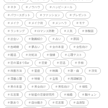
ネタ
ノウハウ
ハッピーメール
パワースポット
ファッション
プレゼント
メイク
メイク術
メンヘラ
モテ
ランキング
ロマンス詐欺
人気
体験談
出会い
動画紹介
占い
原因
吉崎綾
夢占い
女の本音
女性向け
婚活
対処法
復縁
心理テスト
恋の溜まりBar
恋愛
恋活
手相
改善方法
星座
映画
歌・曲
浮気
深層心理
特徴
生態
用語解説
男の本音
男女向け
男性向け
相性
石言葉
秘密の恋愛研究所
結婚
胸キュン
脈あり
自分磨き
花言葉
血液型