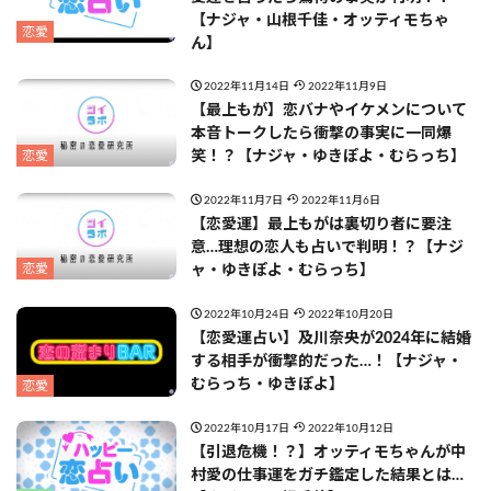
【ナジャ・山根千佳・オッティモちゃ
恋愛
ん】
2022年11月14日
2022年11月9日
【最上もが】恋バナやイケメンについて
本音トークしたら衝撃の事実に一同爆
恋愛
笑！？【ナジャ・ゆきぽよ・むらっち】
2022年11月7日
2022年11月6日
【恋愛運】最上もがは裏切り者に要注
意…理想の恋人も占いで判明！？【ナジ
恋愛
ャ・ゆきぽよ・むらっち】
2022年10月24日
2022年10月20日
【恋愛運占い】及川奈央が2024年に結婚
する相手が衝撃的だった…！【ナジャ・
むらっち・ゆきぽよ】
恋愛
2022年10月17日
2022年10月12日
【引退危機！？】オッティモちゃんが中
村愛の仕事運をガチ鑑定した結果とは…