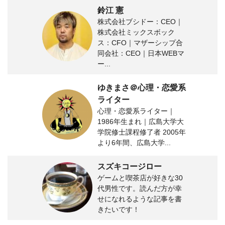
鈴江 憲
株式会社ブシドー：CEO｜
株式会社ミックスボック
ス：CFO｜マザーシップ合
同会社：CEO｜日本WEBマ
ー...
ゆきまさ＠心理・恋愛系
ライター
心理・恋愛系ライター｜
1986年生まれ｜広島大学大
学院修士課程修了者 2005年
より6年間、広島大学...
スズキコージロー
ゲームと喫茶店が好きな30
代男性です。読んだ方が幸
せになれるような記事を書
きたいです！