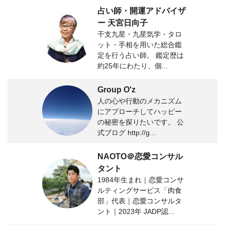
占い師・開運アドバイザ
ー 天宮日向子
干支九星・九星気学・タロ
ット・手相を用いた総合鑑
定を行う占い師。 鑑定歴は
約25年にわたり、個...
Group O'z
人の心や行動のメカニズム
にアプローチしてハッピー
の秘密を探りたいです。 公
式ブログ http://g...
NAOTO＠恋愛コンサル
タント
1984年生まれ｜恋愛コンサ
ルティングサービス「肉食
部」代表｜恋愛コンサルタ
ント｜2023年 JADP認...