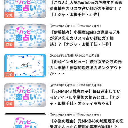
【こなん】人気YouTuberの危険すぎる恋
愛事情をカリスマ占い師がガチ鑑定！？
【ナジャ・山根千佳・斗弥】
恋愛
2022年12月12日
2022年12月7日
【伊藤桃々】小悪魔agehaの専属モデル
がダメ恋をカリスマ占い師にガチ相
談！？【ナジャ・山根千佳・斗弥】
恋愛
2022年12月5日
2022年12月1日
【街頭インタビュー】渋谷女子たちの元
カレ事情！衝撃的過ぎるカミングアウト
が・・・
恋愛
2022年11月28日
2022年11月18日
【元NMB48 城恵理子】毎日迷走してい
る!?アイドル卒業後の悩みとは…【ナジ
ャ・山根千佳・オッティモちゃん】
恋愛
2022年11月21日
2022年11月9日
【卒業の理由】元NMB48の城恵理子の恋
愛運を占ったら驚愕の事実が判明！？