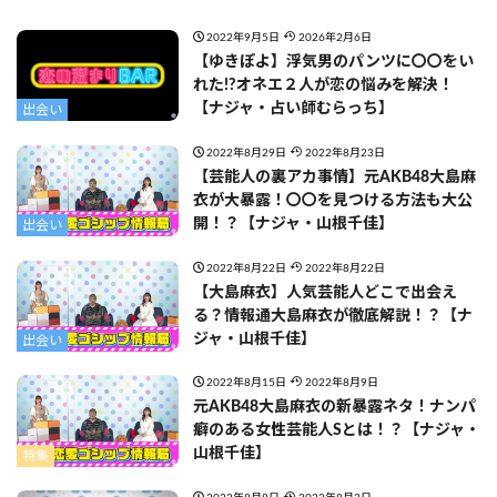
2022年9月5日
2026年2月6日
【ゆきぽよ】浮気男のパンツに〇〇をい
れた!?オネエ２人が恋の悩みを解決！
【ナジャ・占い師むらっち】
出会い
2022年8月29日
2022年8月23日
【芸能人の裏アカ事情】元AKB48大島麻
衣が大暴露！〇〇を見つける方法も大公
開！？【ナジャ・山根千佳】
出会い
2022年8月22日
2022年8月22日
【大島麻衣】人気芸能人どこで出会え
る？情報通大島麻衣が徹底解説！？【ナ
ジャ・山根千佳】
出会い
2022年8月15日
2022年8月9日
元AKB48大島麻衣の新暴露ネタ！ナンパ
癖のある女性芸能人Sとは！？【ナジャ・
山根千佳】
特集