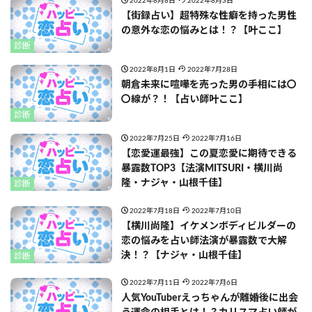
2022年8月8日
2022年8月3日
【街録占い】超特殊な性癖を持った男性
の意外な恋の悩みとは！？【叶ここ】
診断
2022年8月1日
2022年7月28日
朝倉未来に喧嘩を売った男の手相には〇
〇線が？！【占い師叶ここ】
診断
2022年7月25日
2022年7月16日
【恋愛運最強】この夏恋愛に期待できる
暴露数TOP3【法演MITSURI・横川尚
隆・ナジャ・山根千佳】
診断
2022年7月18日
2022年7月10日
【横川尚隆】イケメンボディビルダーの
恋の悩みを占い師法演が暴露数で大解
決！？【ナジャ・山根千佳】
診断
2022年7月11日
2022年7月6日
人気YouTuberえっちゃんが離婚後に出会