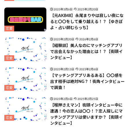
2023年3月6日
2025年2月20日
【元AKB48】永尾まりやは寂しい夜にな
ると〇〇をして乗り越える！？【ゆきぽ
よ・占い師むらっち】
恋愛
2023年2月20日
2026年2月6日
【経験談】美人なのにマッチングアプリ
で出会えなかった理由とは！？【街頭イ
ンタビュー】
恋愛
2023年2月13日
2023年2月6日
【マッチングアプリあるある】〇〇感を
出す相手は絶対NG？！街角インタビュー
で調査！
恋愛
2023年2月6日
2025年2月25日
【喉押さえマン】街頭インタビュー中に
遭遇！今の恋人は〇〇！？恋人探しにマ
ッチングアプリは使いますか？【街頭イ
恋愛
ンタビュー】