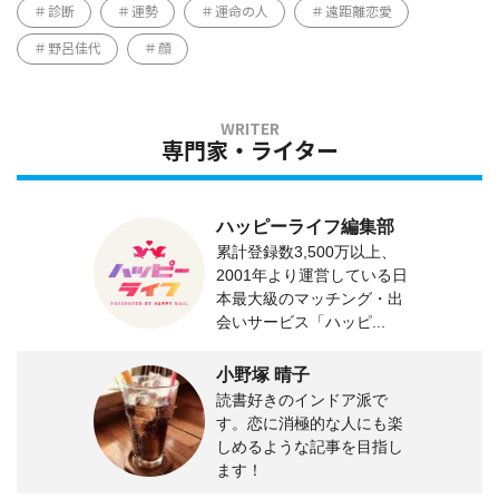
診断
運勢
運命の人
遠距離恋愛
野呂佳代
顔
専門家・ライター
ハッピーライフ編集部
累計登録数3,500万以上、
2001年より運営している日
本最大級のマッチング・出
会いサービス「ハッピ...
小野塚 晴子
読書好きのインドア派で
す。恋に消極的な人にも楽
しめるような記事を目指し
ます！