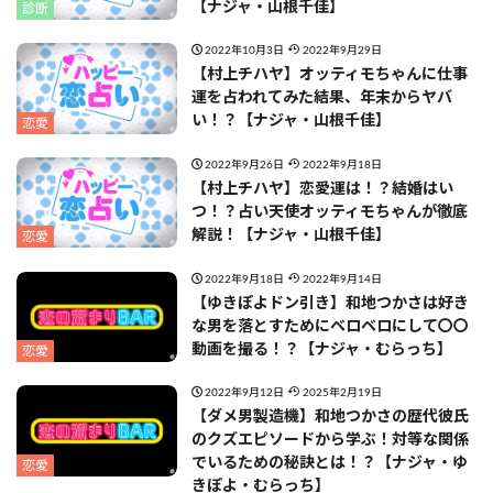
【ナジャ・山根千佳】
診断
2022年10月3日
2022年9月29日
【村上チハヤ】オッティモちゃんに仕事
運を占われてみた結果、年末からヤバ
い！？【ナジャ・山根千佳】
恋愛
2022年9月26日
2022年9月18日
【村上チハヤ】恋愛運は！？結婚はい
つ！？占い天使オッティモちゃんが徹底
解説！【ナジャ・山根千佳】
恋愛
2022年9月18日
2022年9月14日
【ゆきぽよドン引き】和地つかさは好き
な男を落とすためにベロベロにして〇〇
動画を撮る！？【ナジャ・むらっち】
恋愛
2022年9月12日
2025年2月19日
【ダメ男製造機】和地つかさの歴代彼氏
のクズエピソードから学ぶ！対等な関係
でいるための秘訣とは！？【ナジャ・ゆ
恋愛
きぽよ・むらっち】