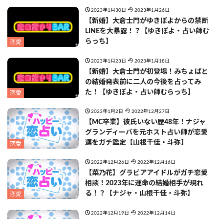
2023年1月30日
2023年1月26日
【新婚】大倉士門がゆきぽよからの禁断
LINEを大暴露！？【ゆきぽよ・占い師む
らっち】
恋愛
2023年1月23日
2023年1月18日
【新婚】大倉士門が初登場！みちょぱと
の結婚発表前に二人の今後を占ってみ
た！【ゆきぽよ・占い師むらっち】
恋愛
2023年1月2日
2022年12月27日
【MC卒業】彼氏いない歴48年！ナジャ
グランディーバを元ホスト占い師が恋愛
運をガチ鑑定【山根千佳・斗弥】
恋愛
2022年12月26日
2022年12月16日
【菜乃花】グラビアアイドルがガチ恋愛
相談！2023年に運命の結婚相手が現れ
る！？【ナジャ・山根千佳・斗弥】
恋愛
2022年12月19日
2022年12月14日