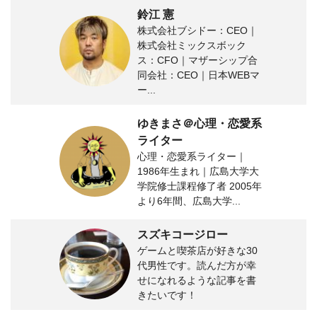
鈴江 憲
株式会社ブシドー：CEO｜
株式会社ミックスボック
ス：CFO｜マザーシップ合
同会社：CEO｜日本WEBマ
ー...
ゆきまさ＠心理・恋愛系
ライター
心理・恋愛系ライター｜
1986年生まれ｜広島大学大
学院修士課程修了者 2005年
より6年間、広島大学...
スズキコージロー
ゲームと喫茶店が好きな30
代男性です。読んだ方が幸
せになれるような記事を書
きたいです！