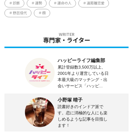
診断
運勢
運命の人
遠距離恋愛
野呂佳代
顔
専門家・ライター
ハッピーライフ編集部
累計登録数3,500万以上、
2001年より運営している日
本最大級のマッチング・出
会いサービス「ハッピ...
小野塚 晴子
読書好きのインドア派で
す。恋に消極的な人にも楽
しめるような記事を目指し
ます！