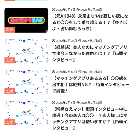
2023年3月6日
2025年2月20日
【元AKB48】永尾まりやは寂しい夜にな
ると〇〇をして乗り越える！？【ゆきぽ
よ・占い師むらっち】
恋愛
2023年2月20日
2026年2月6日
【経験談】美人なのにマッチングアプリ
で出会えなかった理由とは！？【街頭イ
ンタビュー】
恋愛
2023年2月13日
2023年2月6日
【マッチングアプリあるある】〇〇感を
出す相手は絶対NG？！街角インタビュー
で調査！
恋愛
2023年2月6日
2025年2月25日
【喉押さえマン】街頭インタビュー中に
遭遇！今の恋人は〇〇！？恋人探しにマ
ッチングアプリは使いますか？【街頭イ
恋愛
ンタビュー】