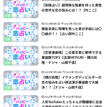
2022年8月8日
2022年8月3日
【街録占い】超特殊な性癖を持った男性
の意外な恋の悩みとは！？【叶ここ】
診断
2022年8月1日
2022年7月28日
朝倉未来に喧嘩を売った男の手相には〇
〇線が？！【占い師叶ここ】
診断
2022年7月25日
2022年7月16日
【恋愛運最強】この夏恋愛に期待できる
暴露数TOP3【法演MITSURI・横川尚
隆・ナジャ・山根千佳】
診断
2022年7月18日
2022年7月10日
【横川尚隆】イケメンボディビルダーの
恋の悩みを占い師法演が暴露数で大解
決！？【ナジャ・山根千佳】
診断
2022年7月11日
2022年7月6日
人気YouTuberえっちゃんが離婚後に出会