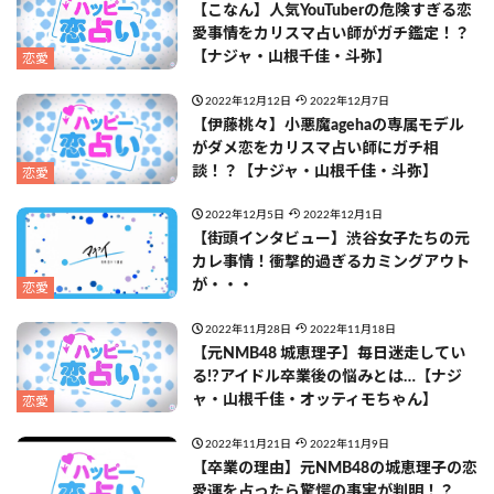
【こなん】人気YouTuberの危険すぎる恋
愛事情をカリスマ占い師がガチ鑑定！？
【ナジャ・山根千佳・斗弥】
恋愛
2022年12月12日
2022年12月7日
【伊藤桃々】小悪魔agehaの専属モデル
がダメ恋をカリスマ占い師にガチ相
談！？【ナジャ・山根千佳・斗弥】
恋愛
2022年12月5日
2022年12月1日
【街頭インタビュー】渋谷女子たちの元
カレ事情！衝撃的過ぎるカミングアウト
が・・・
恋愛
2022年11月28日
2022年11月18日
【元NMB48 城恵理子】毎日迷走してい
る!?アイドル卒業後の悩みとは…【ナジ
ャ・山根千佳・オッティモちゃん】
恋愛
2022年11月21日
2022年11月9日
【卒業の理由】元NMB48の城恵理子の恋
愛運を占ったら驚愕の事実が判明！？