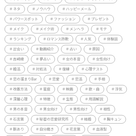
ネタ
ノウハウ
ハッピーメール
パワースポット
ファッション
プレゼント
メイク
メイク術
メンヘラ
モテ
ランキング
ロマンス詐欺
人気
体験談
出会い
動画紹介
占い
原因
吉崎綾
夢占い
女の本音
女性向け
婚活
対処法
復縁
心理テスト
恋の溜まりBar
恋愛
恋活
手相
改善方法
星座
映画
歌・曲
浮気
深層心理
特徴
生態
用語解説
男の本音
男女向け
男性向け
相性
石言葉
秘密の恋愛研究所
結婚
胸キュン
脈あり
自分磨き
花言葉
血液型