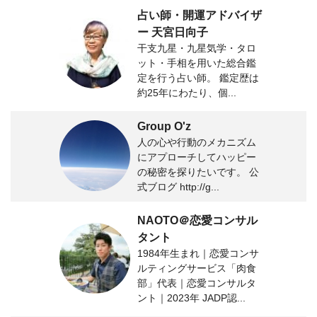
占い師・開運アドバイザ
ー 天宮日向子
干支九星・九星気学・タロ
ット・手相を用いた総合鑑
定を行う占い師。 鑑定歴は
約25年にわたり、個...
Group O'z
人の心や行動のメカニズム
にアプローチしてハッピー
の秘密を探りたいです。 公
式ブログ http://g...
NAOTO＠恋愛コンサル
タント
1984年生まれ｜恋愛コンサ
ルティングサービス「肉食
部」代表｜恋愛コンサルタ
ント｜2023年 JADP認...