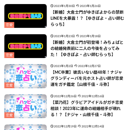
2023年1月30日
2023年1月26日
【新婚】大倉士門がゆきぽよからの禁断
LINEを大暴露！？【ゆきぽよ・占い師む
らっち】
恋愛
2023年1月23日
2023年1月18日
【新婚】大倉士門が初登場！みちょぱと
の結婚発表前に二人の今後を占ってみ
た！【ゆきぽよ・占い師むらっち】
恋愛
2023年1月2日
2022年12月27日
【MC卒業】彼氏いない歴48年！ナジャ
グランディーバを元ホスト占い師が恋愛
運をガチ鑑定【山根千佳・斗弥】
恋愛
2022年12月26日
2022年12月16日
【菜乃花】グラビアアイドルがガチ恋愛
相談！2023年に運命の結婚相手が現れ
る！？【ナジャ・山根千佳・斗弥】
恋愛
2022年12月19日
2022年12月14日