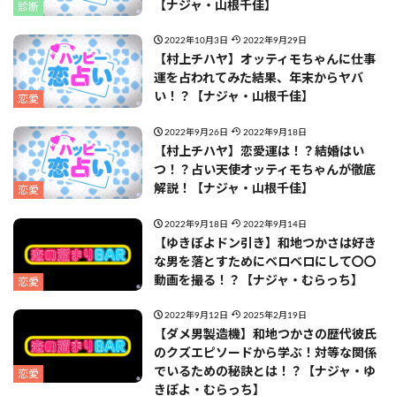
【ナジャ・山根千佳】
診断
2022年10月3日
2022年9月29日
【村上チハヤ】オッティモちゃんに仕事
運を占われてみた結果、年末からヤバ
い！？【ナジャ・山根千佳】
恋愛
2022年9月26日
2022年9月18日
【村上チハヤ】恋愛運は！？結婚はい
つ！？占い天使オッティモちゃんが徹底
解説！【ナジャ・山根千佳】
恋愛
2022年9月18日
2022年9月14日
【ゆきぽよドン引き】和地つかさは好き
な男を落とすためにベロベロにして〇〇
動画を撮る！？【ナジャ・むらっち】
恋愛
2022年9月12日
2025年2月19日
【ダメ男製造機】和地つかさの歴代彼氏
のクズエピソードから学ぶ！対等な関係
でいるための秘訣とは！？【ナジャ・ゆ
恋愛
きぽよ・むらっち】