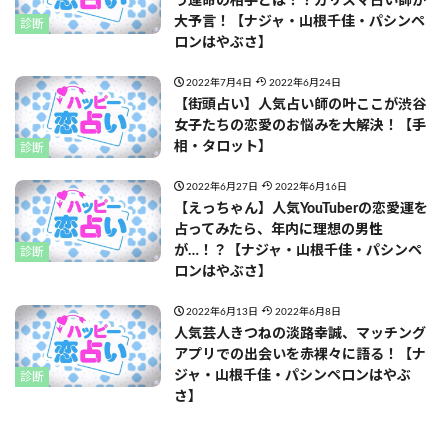
う運命の相手とは！？カリスマ占い師が
大予言！【ナジャ・山根千佳・パシンペ
診断
ロンはやぶさ】
2022年7月4日
2022年6月24日
【街頭占い】人気占い師の叶ここが渋谷
女子たちの恋愛のお悩みを大解決！【手
相・タロット】
診断
2022年6月27日
2022年6月16日
【えっちゃん】人気YouTuberの恋愛運を
占ってみたら、年内に理想の男性
が…！？【ナジャ・山根千佳・パシンペ
診断
ロンはやぶさ】
2022年6月13日
2022年6月8日
人気芸人きつねの淡路幸誠、マッチング
アプリでの出会いを赤裸々に語る！【ナ
ジャ・山根千佳・パシンペロンはやぶ
診断
さ】