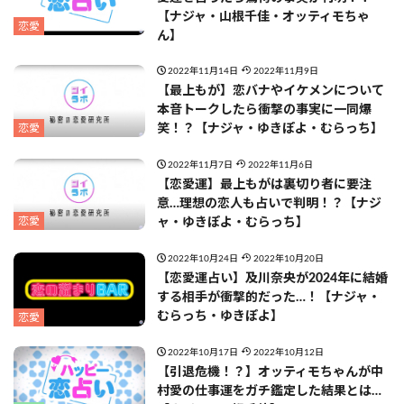
【ナジャ・山根千佳・オッティモちゃ
恋愛
ん】
2022年11月14日
2022年11月9日
【最上もが】恋バナやイケメンについて
本音トークしたら衝撃の事実に一同爆
恋愛
笑！？【ナジャ・ゆきぽよ・むらっち】
2022年11月7日
2022年11月6日
【恋愛運】最上もがは裏切り者に要注
意…理想の恋人も占いで判明！？【ナジ
恋愛
ャ・ゆきぽよ・むらっち】
2022年10月24日
2022年10月20日
【恋愛運占い】及川奈央が2024年に結婚
する相手が衝撃的だった…！【ナジャ・
むらっち・ゆきぽよ】
恋愛
2022年10月17日
2022年10月12日
【引退危機！？】オッティモちゃんが中
村愛の仕事運をガチ鑑定した結果とは…