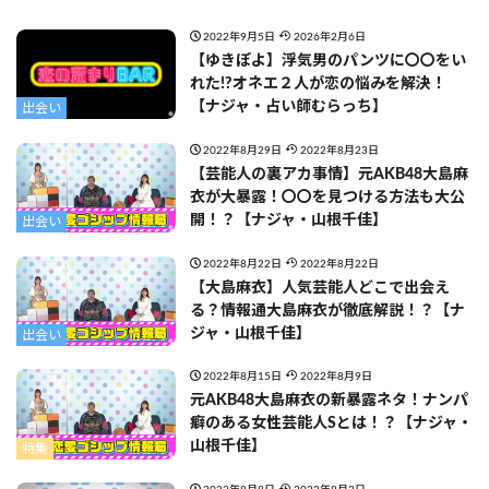
2022年9月5日
2026年2月6日
【ゆきぽよ】浮気男のパンツに〇〇をい
れた!?オネエ２人が恋の悩みを解決！
【ナジャ・占い師むらっち】
出会い
2022年8月29日
2022年8月23日
【芸能人の裏アカ事情】元AKB48大島麻
衣が大暴露！〇〇を見つける方法も大公
開！？【ナジャ・山根千佳】
出会い
2022年8月22日
2022年8月22日
【大島麻衣】人気芸能人どこで出会え
る？情報通大島麻衣が徹底解説！？【ナ
ジャ・山根千佳】
出会い
2022年8月15日
2022年8月9日
元AKB48大島麻衣の新暴露ネタ！ナンパ
癖のある女性芸能人Sとは！？【ナジャ・
山根千佳】
特集