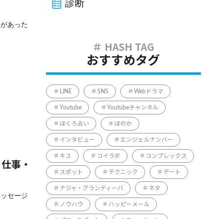
診断
字があった
おすすめタグ
LINE
SNS
Webドラマ
Youtube
Youtubeチャンネル
ほくろ占い
ほのか
インタビュー
エンジェルナンバー
キス
コイラボ
コンプレックス
・仕事・
スポット
テクニック
デート
ナジャ・グランディーバ
ネタ
メッセージ
ノウハウ
ハッピーメール