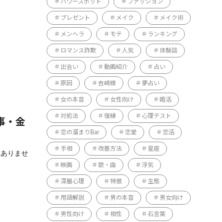
パワースポット
ファッション
プレゼント
メイク
メイク術
メンヘラ
モテ
ランキング
ロマンス詐欺
人気
体験談
出会い
動画紹介
占い
原因
吉崎綾
夢占い
女の本音
女性向け
婚活
対処法
復縁
心理テスト
事・金
恋の溜まりBar
恋愛
恋活
手相
改善方法
星座
はありませ
映画
歌・曲
浮気
深層心理
特徴
生態
用語解説
男の本音
男女向け
男性向け
相性
石言葉