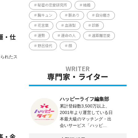
秘密の恋愛研究所
結婚
胸キュン
脈あり
自分磨き
花言葉
血液型
診断
運勢
運命の人
遠距離恋愛
運・仕
野呂佳代
顔
められたス
専門家・ライター
ハッピーライフ編集部
累計登録数3,500万以上、
2001年より運営している日
本最大級のマッチング・出
会いサービス「ハッピ...
事・金