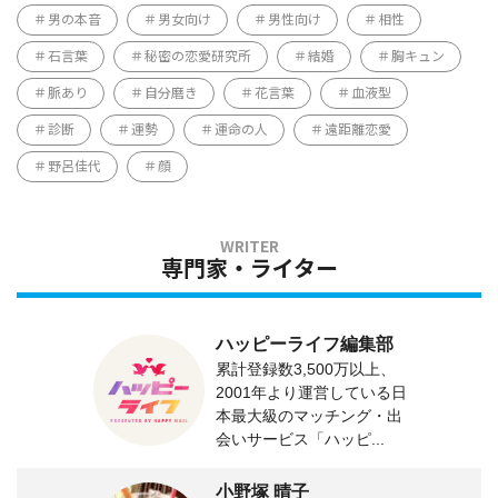
男の本音
男女向け
男性向け
相性
石言葉
秘密の恋愛研究所
結婚
胸キュン
脈あり
自分磨き
花言葉
血液型
診断
運勢
運命の人
遠距離恋愛
野呂佳代
顔
専門家・ライター
ハッピーライフ編集部
累計登録数3,500万以上、
2001年より運営している日
本最大級のマッチング・出
会いサービス「ハッピ...
小野塚 晴子