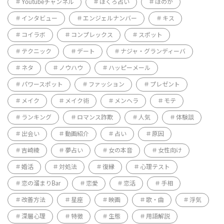
Youtubeチャンネル
ほくろ占い
ほのか
インタビュー
エンジェルナンバー
キス
コイラボ
コンプレックス
スポット
テクニック
デート
ナジャ・グランディーバ
ネタ
ノウハウ
ハッピーメール
パワースポット
ファッション
プレゼント
メイク
メイク術
メンヘラ
モテ
ランキング
ロマンス詐欺
人気
体験談
出会い
動画紹介
占い
原因
吉崎綾
夢占い
女の本音
女性向け
婚活
対処法
復縁
心理テスト
恋の溜まりBar
恋愛
恋活
手相
改善方法
星座
映画
歌・曲
浮気
深層心理
特徴
生態
用語解説