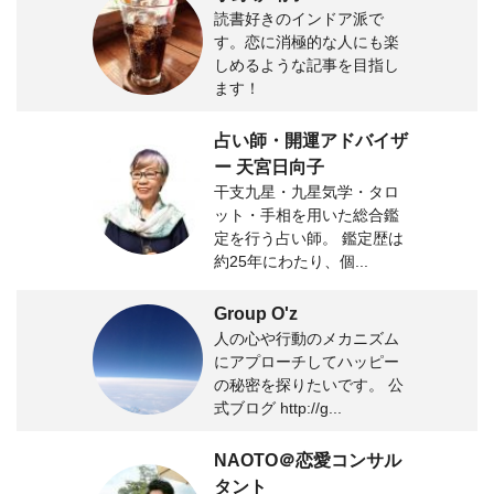
読書好きのインドア派で
す。恋に消極的な人にも楽
しめるような記事を目指し
ます！
占い師・開運アドバイザ
ー 天宮日向子
干支九星・九星気学・タロ
ット・手相を用いた総合鑑
定を行う占い師。 鑑定歴は
約25年にわたり、個...
Group O'z
人の心や行動のメカニズム
にアプローチしてハッピー
の秘密を探りたいです。 公
式ブログ http://g...
NAOTO＠恋愛コンサル
タント