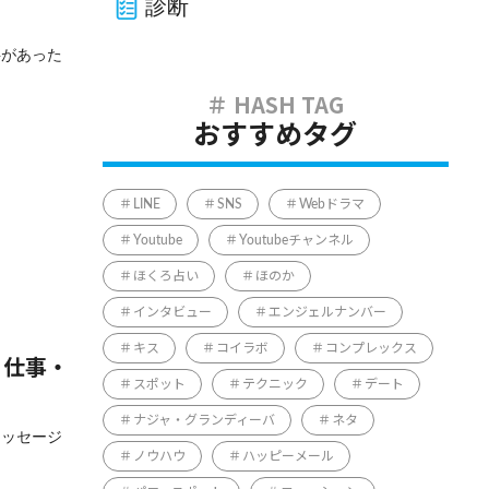
診断
字があった
おすすめタグ
LINE
SNS
Webドラマ
Youtube
Youtubeチャンネル
ほくろ占い
ほのか
インタビュー
エンジェルナンバー
キス
コイラボ
コンプレックス
・仕事・
スポット
テクニック
デート
ナジャ・グランディーバ
ネタ
メッセージ
ノウハウ
ハッピーメール