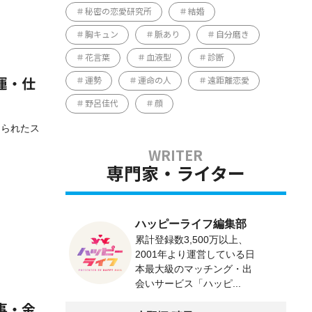
秘密の恋愛研究所
結婚
胸キュン
脈あり
自分磨き
花言葉
血液型
診断
運勢
運命の人
遠距離恋愛
運・仕
野呂佳代
顔
められたス
専門家・ライター
ハッピーライフ編集部
累計登録数3,500万以上、
2001年より運営している日
本最大級のマッチング・出
会いサービス「ハッピ...
事・金