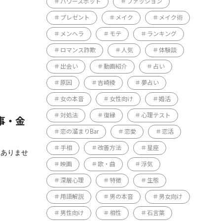
パワースポット
ファッション
プレゼント
メイク
メイク術
メンヘラ
モテ
ランキング
ロマンス詐欺
人気
体験談
出会い
動画紹介
占い
原因
吉崎綾
夢占い
女の本音
女性向け
婚活
対処法
復縁
心理テスト
事・金
恋の溜まりBar
恋愛
恋活
手相
改善方法
星座
はありませ
映画
歌・曲
浮気
深層心理
特徴
生態
用語解説
男の本音
男女向け
男性向け
相性
石言葉