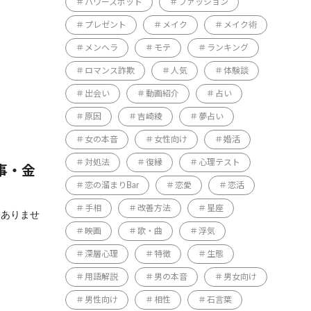
パワースポット
ファッション
プレゼント
メイク
メイク術
メンヘラ
モテ
ランキング
ロマンス詐欺
人気
体験談
出会い
動画紹介
占い
原因
吉崎綾
夢占い
女の本音
女性向け
婚活
対処法
復縁
心理テスト
事・金
恋の溜まりBar
恋愛
恋活
手相
改善方法
星座
はありませ
映画
歌・曲
浮気
深層心理
特徴
生態
用語解説
男の本音
男女向け
男性向け
相性
石言葉