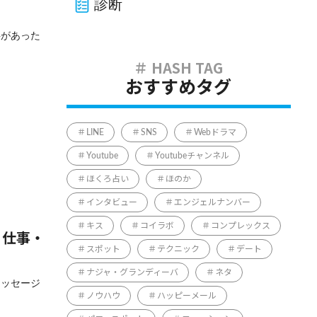
診断
字があった
おすすめタグ
LINE
SNS
Webドラマ
Youtube
Youtubeチャンネル
ほくろ占い
ほのか
インタビュー
エンジェルナンバー
キス
コイラボ
コンプレックス
・仕事・
スポット
テクニック
デート
ナジャ・グランディーバ
ネタ
メッセージ
ノウハウ
ハッピーメール