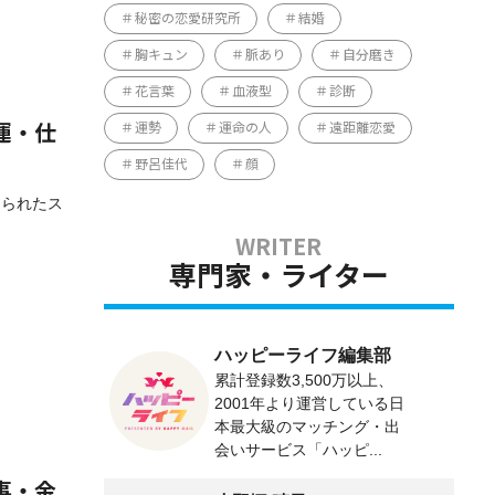
秘密の恋愛研究所
結婚
胸キュン
脈あり
自分磨き
花言葉
血液型
診断
運勢
運命の人
遠距離恋愛
運・仕
野呂佳代
顔
められたス
専門家・ライター
ハッピーライフ編集部
累計登録数3,500万以上、
2001年より運営している日
本最大級のマッチング・出
会いサービス「ハッピ...
事・金