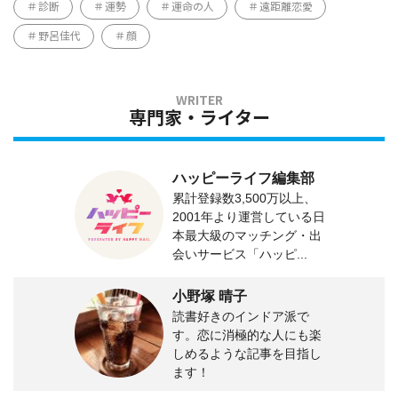
診断
運勢
運命の人
遠距離恋愛
野呂佳代
顔
専門家・ライター
ハッピーライフ編集部
累計登録数3,500万以上、
2001年より運営している日
本最大級のマッチング・出
会いサービス「ハッピ...
小野塚 晴子
読書好きのインドア派で
す。恋に消極的な人にも楽
しめるような記事を目指し
ます！