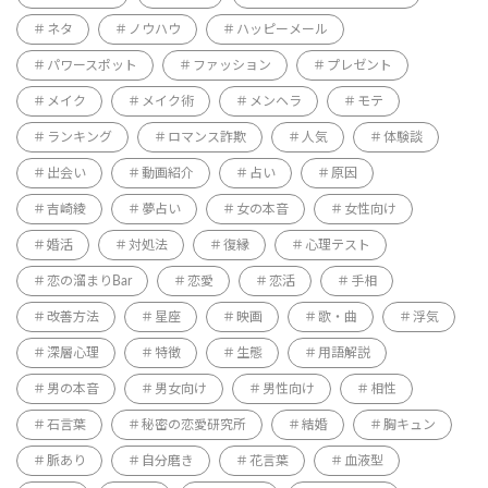
ネタ
ノウハウ
ハッピーメール
パワースポット
ファッション
プレゼント
メイク
メイク術
メンヘラ
モテ
ランキング
ロマンス詐欺
人気
体験談
出会い
動画紹介
占い
原因
吉崎綾
夢占い
女の本音
女性向け
婚活
対処法
復縁
心理テスト
恋の溜まりBar
恋愛
恋活
手相
改善方法
星座
映画
歌・曲
浮気
深層心理
特徴
生態
用語解説
男の本音
男女向け
男性向け
相性
石言葉
秘密の恋愛研究所
結婚
胸キュン
脈あり
自分磨き
花言葉
血液型