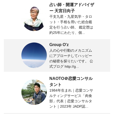
占い師・開運アドバイザ
ー 天宮日向子
干支九星・九星気学・タロ
ット・手相を用いた総合鑑
定を行う占い師。 鑑定歴は
約25年にわたり、個...
Group O'z
人の心や行動のメカニズム
にアプローチしてハッピー
の秘密を探りたいです。 公
式ブログ http://g...
NAOTO＠恋愛コンサル
タント
1984年生まれ｜恋愛コンサ
ルティングサービス「肉食
部」代表｜恋愛コンサルタ
ント｜2023年 JADP認...