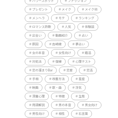
パワースポット
ファッション
プレゼント
メイク
メイク術
メンヘラ
モテ
ランキング
ロマンス詐欺
人気
体験談
出会い
動画紹介
占い
原因
吉崎綾
夢占い
女の本音
女性向け
婚活
対処法
復縁
心理テスト
恋の溜まりBar
恋愛
恋活
手相
改善方法
星座
映画
歌・曲
浮気
深層心理
特徴
生態
用語解説
男の本音
男女向け
男性向け
相性
石言葉