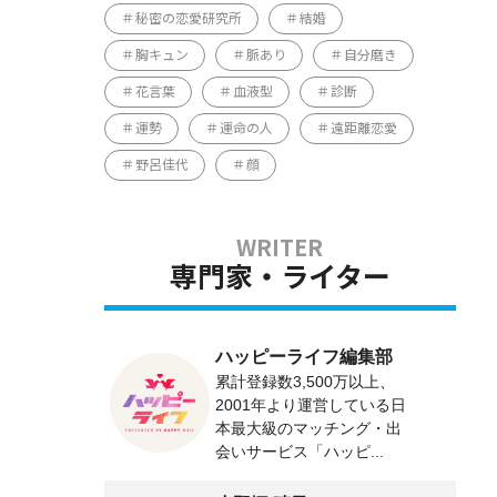
秘密の恋愛研究所
結婚
胸キュン
脈あり
自分磨き
花言葉
血液型
診断
運勢
運命の人
遠距離恋愛
野呂佳代
顔
専門家・ライター
ハッピーライフ編集部
累計登録数3,500万以上、
2001年より運営している日
本最大級のマッチング・出
会いサービス「ハッピ...