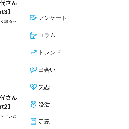
佳代さん
t3】
アンケート
熱く語る～
コラム
トレンド
出会い
失恋
佳代さん
婚活
t2】
イメージと
定義