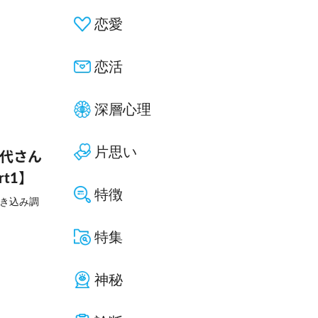
恋愛
恋活
深層心理
片思い
佳代さん
t1】
特徴
聞き込み調
特集
神秘