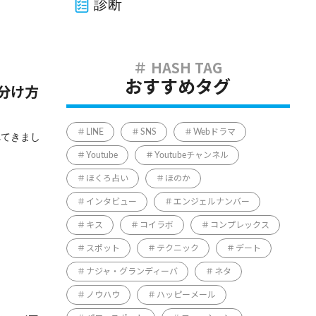
診断
おすすめタグ
分け方
LINE
SNS
Webドラマ
れてきまし
Youtube
Youtubeチャンネル
ほくろ占い
ほのか
インタビュー
エンジェルナンバー
キス
コイラボ
コンプレックス
スポット
テクニック
デート
ナジャ・グランディーバ
ネタ
ノウハウ
ハッピーメール