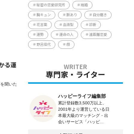
秘密の恋愛研究所
結婚
胸キュン
脈あり
自分磨き
花言葉
血液型
診断
運勢
運命の人
遠距離恋愛
野呂佳代
顔
かる運
専門家・ライター
葉を聞いた
ハッピーライフ編集部
累計登録数3,500万以上、
2001年より運営している日
本最大級のマッチング・出
会いサービス「ハッピ...