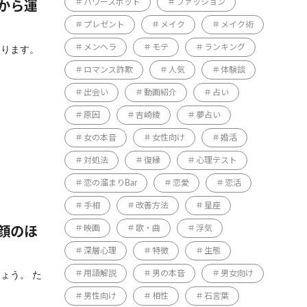
パワースポット
ファッション
から運
プレゼント
メイク
メイク術
メンヘラ
モテ
ランキング
あります。
ロマンス詐欺
人気
体験談
出会い
動画紹介
占い
原因
吉崎綾
夢占い
女の本音
女性向け
婚活
対処法
復縁
心理テスト
恋の溜まりBar
恋愛
恋活
手相
改善方法
星座
映画
歌・曲
浮気
顔のほ
深層心理
特徴
生態
ょう。 た
用語解説
男の本音
男女向け
男性向け
相性
石言葉