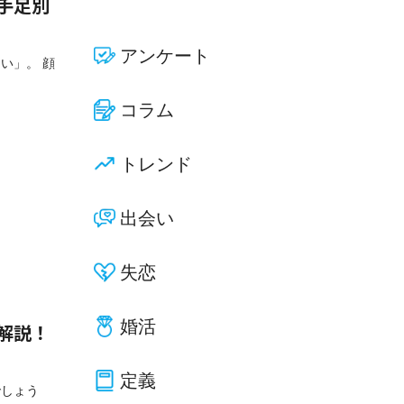
手足別
アンケート
い」。 顔
コラム
トレンド
出会い
失恋
婚活
解説！
定義
でしょう