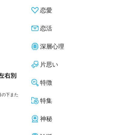
恋愛
恋活
深層心理
片思い
左右別
特徴
目の下また
特集
神秘