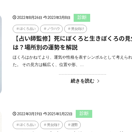
診断
2022年8月26日
2023年3月8日
ほくろ占い
ノウハウ
男女向け
【占い師監修】死にぼくろと生きぼくろの見
は？場所別の運勢を解説
ほくろはかねてより、運気や性格を表すシンボルとして考えら
た。 その見方は幅広く、位置や形、…
続きを読む
診断
2022年3月19日
2025年1月22日
ほくろ占い
男女向け
運勢