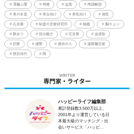
深層心理
特徴
生態
用語解説
男の本音
男女向け
男性向け
相性
石言葉
秘密の恋愛研究所
結婚
胸キュン
脈あり
自分磨き
花言葉
血液型
診断
運勢
運命の人
遠距離恋愛
野呂佳代
顔
専門家・ライター
ハッピーライフ編集部
累計登録数3,500万以上、
2001年より運営している日
本最大級のマッチング・出
会いサービス「ハッピ...