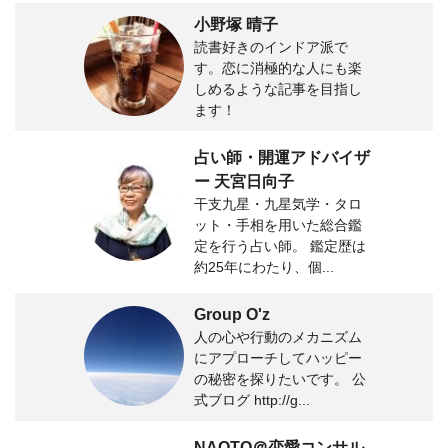
小野塚 晴子
読書好きのインドア派で
す。恋に消極的な人にも楽
しめるような記事を目指し
ます！
占い師・開運アドバイザ
ー 天宮日向子
干支九星・九星気学・タロ
ット・手相を用いた総合鑑
定を行う占い師。 鑑定歴は
約25年にわたり、個...
Group O'z
人の心や行動のメカニズム
にアプローチしてハッピー
の秘密を探りたいです。 公
式ブログ http://g...
NAOTO＠恋愛コンサル