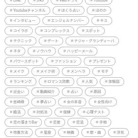
LINE
SNS
Webドラマ
Youtube
Youtubeチャンネル
ほくろ占い
ほのか
インタビュー
エンジェルナンバー
キス
コイラボ
コンプレックス
スポット
テクニック
デート
ナジャ・グランディーバ
ネタ
ノウハウ
ハッピーメール
パワースポット
ファッション
プレゼント
メイク
メイク術
メンヘラ
モテ
ランキング
ロマンス詐欺
人気
体験談
出会い
動画紹介
占い
原因
吉崎綾
夢占い
女の本音
女性向け
婚活
対処法
復縁
心理テスト
恋の溜まりBar
恋愛
恋活
手相
改善方法
星座
映画
歌・曲
浮気