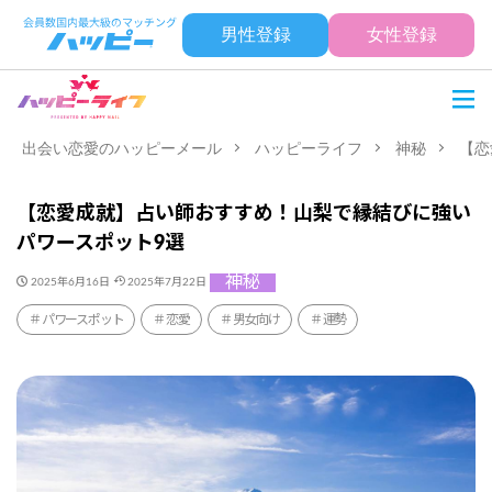
男性登録
女性登録
出会い恋愛のハッピーメール
ハッピーライフ
神秘
【恋
【恋愛成就】占い師おすすめ！山梨で縁結びに強い
パワースポット9選
神秘
2025年6月16日
2025年7月22日
パワースポット
恋愛
男女向け
運勢