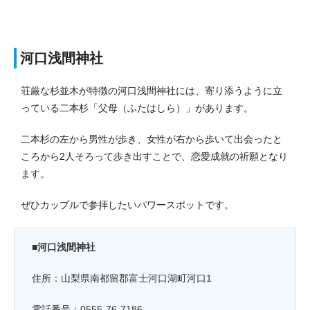
河口浅間神社
荘厳な杉並木が特徴の河口浅間神社には、寄り添うように立
っている二本杉「父母（ふたはしら）」があります。
二本杉の左から男性が歩き、女性が右から歩いて出会ったと
ころから2人そろって歩き出すことで、恋愛成就の祈願となり
ます。
ぜひカップルで参拝したいパワースポットです。
■河口浅間神社
住所：山梨県南都留郡富士河口湖町河口1
電話番号：0555-76-7186