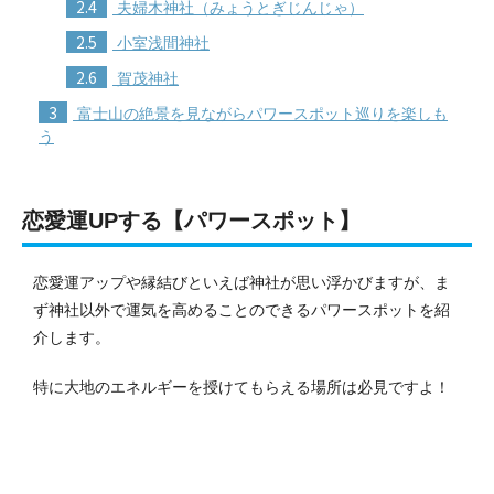
2.4
夫婦木神社（みょうとぎじんじゃ）
2.5
小室浅間神社
2.6
賀茂神社
3
富士山の絶景を見ながらパワースポット巡りを楽しも
う
恋愛運UPする【パワースポット】
恋愛運アップや縁結びといえば神社が思い浮かびますが、ま
ず神社以外で運気を高めることのできるパワースポットを紹
介します。
特に大地のエネルギーを授けてもらえる場所は必見ですよ！