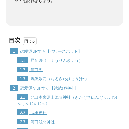
ットを訪れましょう。
目次
1
恋愛運UPする【パワースポット】
1.1
昇仙峡（しょうせんきょう）
1.2
河口湖
1.3
鳴沢氷穴（なるさわひょうけつ）
2
恋愛運がUPする【縁結び神社】
2.1
北口本宮冨士浅間神社（きたぐちほんぐうふじせ
んげんじんじゃ）
2.2
武田神社
2.3
河口浅間神社