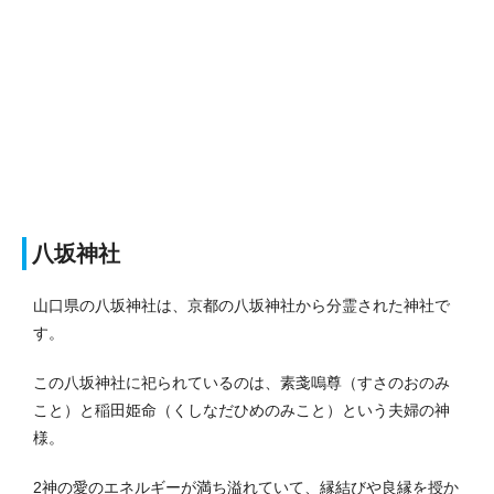
八坂神社
山口県の八坂神社は、京都の八坂神社から分霊された神社で
す。
この八坂神社に祀られているのは、素戔嗚尊（すさのおのみ
こと）と稲田姫命（くしなだひめのみこと）という夫婦の神
様。
2神の愛のエネルギーが満ち溢れていて、縁結びや良縁を授か