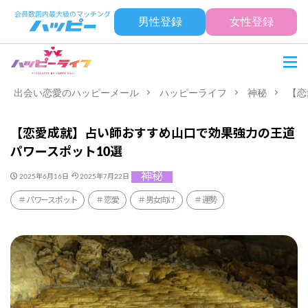
男性登録
女性登録
出会い恋愛のハッピーメール
ハッピーライフ
神秘
【恋
【恋愛成就】占い師おすすめ山口で効果強力の王道
パワースポット10選
神秘
2025年6月16日
2025年7月22日
パワースポット
恋愛
男女向け
運勢