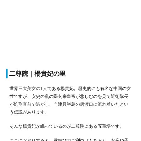
二尊院｜楊貴妃の里
世界三大美女の1人である楊貴妃。歴史的にも有名な中国の女
性ですが、安史の乱の際玄宗皇帝が悲しむのを見て近衛隊長
が処刑直前で逃がし、向津具半島の唐渡口に流れ着いたとい
う伝説があります。
そんな楊貴妃が眠っているのが二尊院にある五重塔です。
ここにお参りすると、縁結びのご利益はもちろん、安産や子