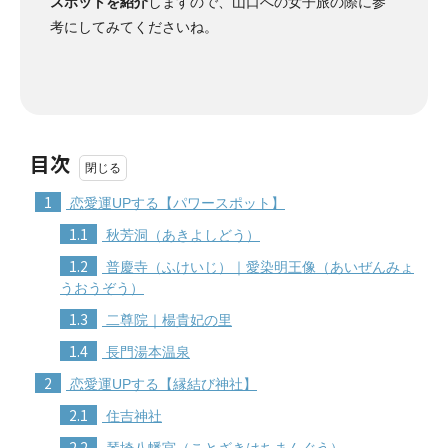
スポットを紹介
しますので、山口への女子旅の際に参
考にしてみてくださいね。
目次
1
恋愛運UPする【パワースポット】
1.1
秋芳洞（あきよしどう）
1.2
普慶寺（ふけいじ）｜愛染明王像（あいぜんみょ
うおうぞう）
1.3
二尊院｜楊貴妃の里
1.4
長門湯本温泉
2
恋愛運UPする【縁結び神社】
2.1
住吉神社
2.2
琴埼八幡宮（ことざきはちまんぐう）