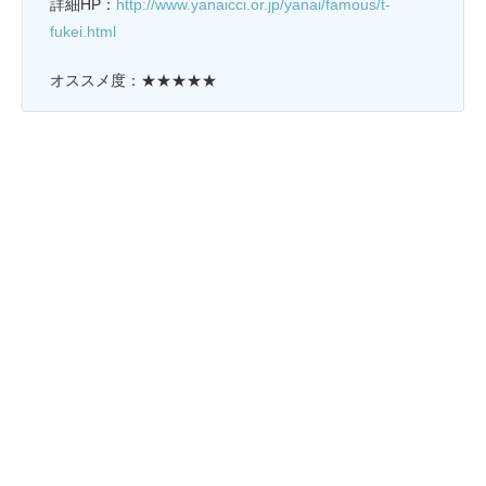
詳細HP：
http://www.yanaicci.or.jp/yanai/famous/t-
fukei.html
オススメ度：★★★★★