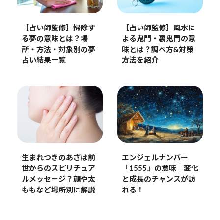
【占い師監修】掃除す
【占い師監修】風水に
る夢の意味とは？場
よる鬼門・裏鬼門の意
所・方法・対象別の夢
味とは？調べ方&対策
占い結果一覧
方法を紹介
生まれつきのあざは前
エンジェルナンバー
世からのスピリチュア
「1555」の意味｜変化
ルメッセージ？顔や太
と成長のチャンスが訪
ももなど場所別に解説
れる！