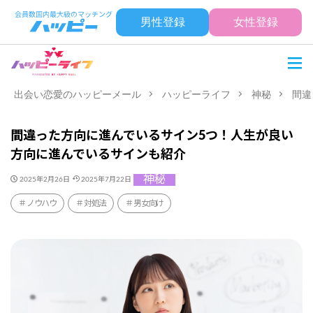
男性登録
女性登録
出会い恋愛のハッピーメール
ハッピーライフ
神秘
間違
間違った方向に進んでいるサイン5つ！人生が良い
方向に進んでいるサインも紹介
神秘
2025年2月26日
2025年7月22日
ノウハウ
対処法
男女向け