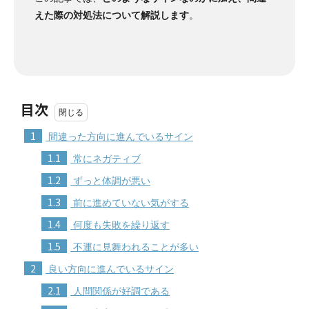
えた際の対処法について解説します
。
目次
1
間違った方向に進んでいるサイン
1.1
常にネガティブ
1.2
ずっと体調が悪い
1.3
前に進めていない気がする
1.4
何度も失敗を繰り返す
1.5
不運に見舞われることが多い
2
良い方向に進んでいるサイン
2.1
人間関係が好調である