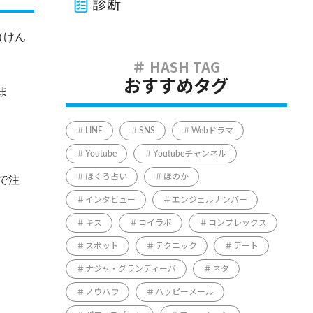
診断
（けん
おすすめタグ
ま
LINE
SNS
Webドラマ
Youtube
Youtubeチャンネル
ほくろ占い
ほのか
で注
インタビュー
エンジェルナンバー
キス
コイラボ
コンプレックス
スポット
テクニック
デート
ナジャ・グランディーバ
ネタ
ノウハウ
ハッピーメール