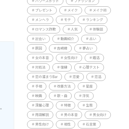
パワースポット
ファッション
プレゼント
メイク
メイク術
メンヘラ
モテ
ランキング
ロマンス詐欺
人気
体験談
出会い
動画紹介
占い
原因
吉崎綾
夢占い
女の本音
女性向け
婚活
対処法
復縁
心理テスト
恋の溜まりBar
恋愛
恋活
手相
改善方法
星座
映画
歌・曲
浮気
深層心理
特徴
生態
す。
用語解説
男の本音
男女向け
男性向け
相性
石言葉