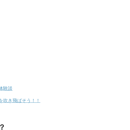
体験談
を吹き飛ばそう！！
？