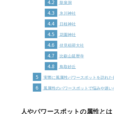
4.2
龍泉洞
4.3
氷川神社
4.4
日枝神社
4.5
花園神社
4.6
伏見稲荷大社
4.7
比叡山延暦寺
4.8
鳥取砂丘
5
実際に風属性パワースポットを訪れた
6
風属性のパワースポットで悩みや迷い
人やパワースポットの属性とは