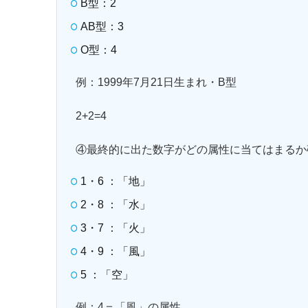
B型：2
AB型：3
O型：4
例：1999年7月21日生まれ・B型
2+2=4
④最終的に出た数字がどの属性に当てはまるか
1・6 ：「地」
2・8 ：「水」
3・7 ：「火」
4・9 ：「風」
5 ：「空」
例：4＝「風」の属性