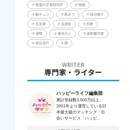
秘密の恋愛研究所
結婚
胸キュン
脈あり
自分磨き
花言葉
血液型
診断
運勢
運命の人
遠距離恋愛
野呂佳代
顔
専門家・ライター
ハッピーライフ編集部
累計登録数3,500万以上、
2001年より運営している日
本最大級のマッチング・出
会いサービス「ハッピ...