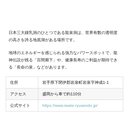
日本三大鍾乳洞のひとつである龍泉洞は、世界有数の透明度
の高さを誇る地底湖がある場所です。
地球のエネルギーを感じられる強力なパワースポットで、龍
神伝説が残る「百間廊下」や、健康長寿のご利益が期待でき
る「長命の泉」などがあります。
住所
岩手県下閉伊郡岩泉町岩泉字神成1-1
アクセス
盛岡から車で約110分
公式サイト
https://www.iwate-ryusendo.jp/