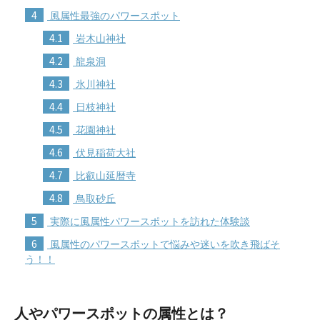
4
風属性最強のパワースポット
4.1
岩木山神社
4.2
龍泉洞
4.3
氷川神社
4.4
日枝神社
4.5
花園神社
4.6
伏見稲荷大社
4.7
比叡山延暦寺
4.8
鳥取砂丘
5
実際に風属性パワースポットを訪れた体験談
6
風属性のパワースポットで悩みや迷いを吹き飛ばそ
う！！
人やパワースポットの属性とは？