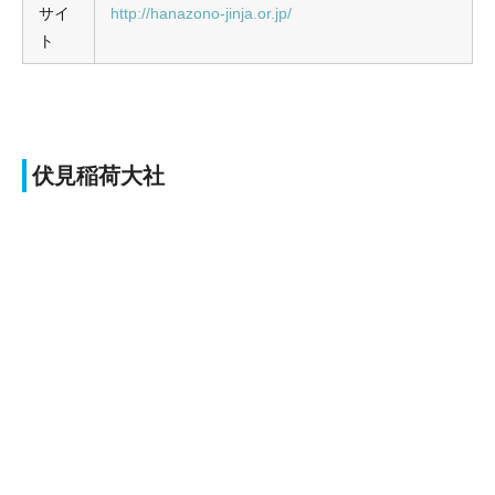
サイ
http://hanazono-jinja.or.jp/
ト
伏見稲荷大社