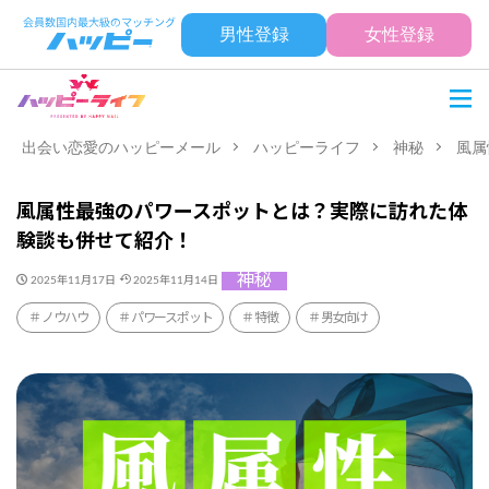
男性登録
女性登録
出会い恋愛のハッピーメール
ハッピーライフ
神秘
風属
風属性最強のパワースポットとは？実際に訪れた体
験談も併せて紹介！
神秘
2025年11月17日
2025年11月14日
ノウハウ
パワースポット
特徴
男女向け