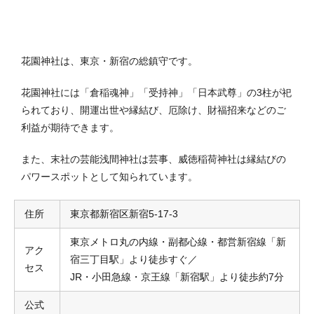
花園神社は、東京・新宿の総鎮守です。
花園神社には「倉稲魂神」「受持神」「日本武尊」の3柱が祀
られており、開運出世や縁結び、厄除け、財福招来などのご
利益が期待できます。
また、末社の芸能浅間神社は芸事、威徳稲荷神社は縁結びの
パワースポットとして知られています。
住所
東京都新宿区新宿5-17-3
東京メトロ丸の内線・副都心線・都営新宿線「新
アク
宿三丁目駅」より徒歩すぐ／
セス
JR・小田急線・京王線「新宿駅」より徒歩約7分
公式