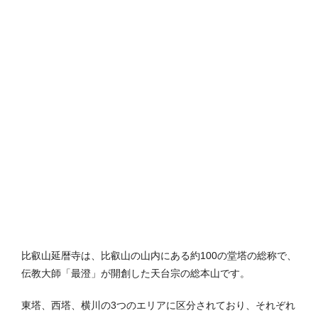
比叡山延暦寺は、比叡山の山内にある約100の堂塔の総称で、
伝教大師「最澄」が開創した天台宗の総本山です。
東塔、西塔、横川の3つのエリアに区分されており、それぞれ