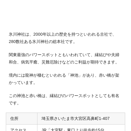
氷川神社は、2000年以上の歴史を持つといわれる古社で、
280数社ある氷川神社の総本社です。
関東最強のパワースポットともいわれていて、縁結びや夫婦
和合、病気平癒、災難厄除けなどのご利益が期待できます。
境内には龍神が棲むといわれる「神池」があり、赤い橋が架
かっています。
この神池と赤い橋は、縁結びのパワースポットとしても有名
です。
住所
埼玉県さいたま市大宮区高鼻町1-407
アクセス
JR「大宮駅」東口より徒歩約15分