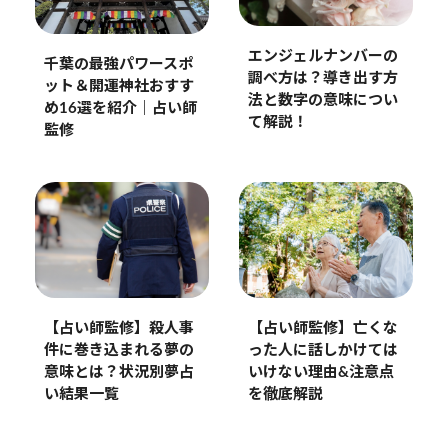
エンジェルナンバーの
千葉の最強パワースポ
調べ方は？導き出す方
ット＆開運神社おすす
法と数字の意味につい
め16選を紹介｜占い師
て解説！
監修
【占い師監修】殺人事
【占い師監修】亡くな
件に巻き込まれる夢の
った人に話しかけては
意味とは？状況別夢占
いけない理由&注意点
い結果一覧
を徹底解説