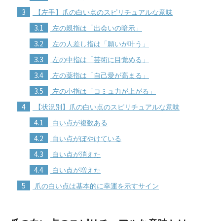
3
【左手】爪の白い点のスピリチュアルな意味
3.1
左の親指は「出会いの暗示」
3.2
左の人差し指は「願いが叶う」
3.3
左の中指は「芸術に目覚める」
3.4
左の薬指は「自己愛が高まる」
3.5
左の小指は「コミュ力が上がる」
4
【状況別】爪の白い点のスピリチュアルな意味
4.1
白い点が複数ある
4.2
白い点がぼやけている
4.3
白い点が消えた
4.4
白い点が増えた
5
爪の白い点は基本的に幸運を示すサイン