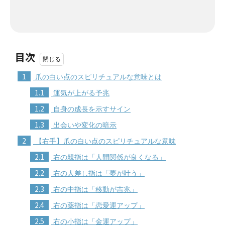
目次
1
爪の白い点のスピリチュアルな意味とは
1.1
運気が上がる予兆
1.2
自身の成長を示すサイン
1.3
出会いや変化の暗示
2
【右手】爪の白い点のスピリチュアルな意味
2.1
右の親指は「人間関係が良くなる」
2.2
右の人差し指は「夢が叶う」
2.3
右の中指は「移動が吉兆」
2.4
右の薬指は「恋愛運アップ」
2.5
右の小指は「金運アップ」