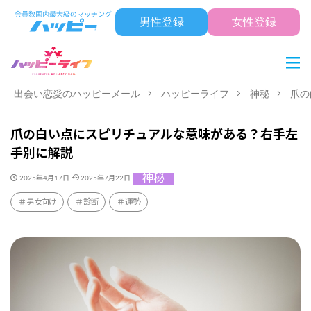
男性登録
女性登録
出会い恋愛のハッピーメール
ハッピーライフ
神秘
爪の
爪の白い点にスピリチュアルな意味がある？右手左
手別に解説
神秘
2025年4月17日
2025年7月22日
男女向け
診断
運勢