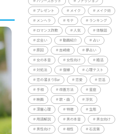
パワースポット
ファッション
プレゼント
メイク
メイク術
メンヘラ
モテ
ランキング
ロマンス詐欺
人気
体験談
出会い
動画紹介
占い
原因
吉崎綾
夢占い
女の本音
女性向け
婚活
対処法
復縁
心理テスト
恋の溜まりBar
恋愛
恋活
手相
改善方法
星座
映画
歌・曲
浮気
深層心理
特徴
生態
用語解説
男の本音
男女向け
男性向け
相性
石言葉