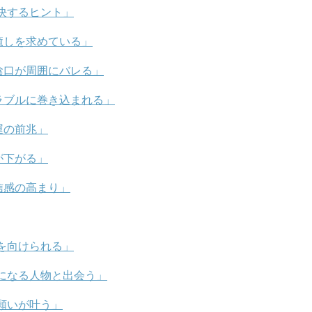
決するヒント」
癒しを求めている」
陰口が周囲にバレる」
ラブルに巻き込まれる」
運の前兆」
が下がる」
信感の高まり」
を向けられる」
になる人物と出会う」
願いが叶う」