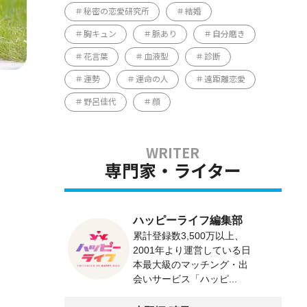
秘密の恋愛研究所
結婚
胸キュン
脈あり
自分磨き
花言葉
血液型
診断
運勢
運命の人
遠距離恋愛
野呂佳代
顔
専門家・ライター
ハッピーライフ編集部
累計登録数3,500万以上、
2001年より運営している日
本最大級のマッチング・出
会いサービス「ハッピ...