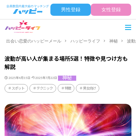
男性登録
女性登録
出会い恋愛のハッピーメール
ハッピーライフ
神秘
波動
波動が高い人が集まる場所5選！特徴や見つけ方も
解説
神秘
2025年4月15日
2025年7月22日
スポット
テクニック
特徴
男女向け