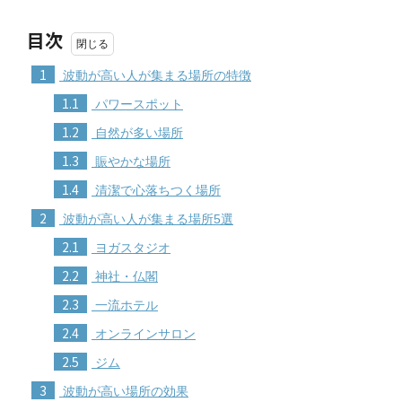
目次
1
波動が高い人が集まる場所の特徴
1.1
パワースポット
1.2
自然が多い場所
1.3
賑やかな場所
1.4
清潔で心落ちつく場所
2
波動が高い人が集まる場所5選
2.1
ヨガスタジオ
2.2
神社・仏閣
2.3
一流ホテル
2.4
オンラインサロン
2.5
ジム
3
波動が高い場所の効果